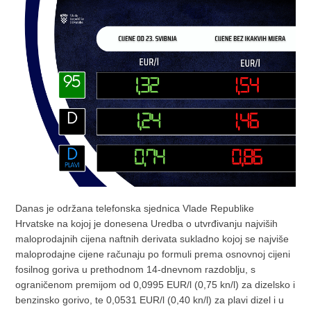
Danas je održana telefonska sjednica Vlade Republike
Hrvatske na kojoj je donesena Uredba o utvrđivanju najviših
maloprodajnih cijena naftnih derivata sukladno kojoj se najviše
maloprodajne cijene računaju po formuli prema osnovnoj cijeni
fosilnog goriva u prethodnom 14-dnevnom razdoblju, s
ograničenom premijom od 0,0995 EUR/l (0,75 kn/l) za dizelsko i
benzinsko gorivo, te 0,0531 EUR/l (0,40 kn/l) za plavi dizel i u