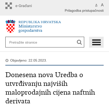
Preskoči
A
A
na
Prilagodba pristupačnosti
glavni
sadržaj
Objavljeno: 22.05.2023.
Donesena nova Uredba o
utvrđivanju najviših
maloprodajnih cijena naftnih
derivata