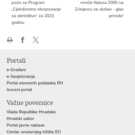
poziv za Program
mreže Natura 2000 na
„Cjeloživotno obrazovanje
Zrinjevcu se slušao - glas
za obrtništvo“ za 2023.
prirode!
godinu
Ispiši
Podijeli
Podijeli
stranicu
na
na
Portali
Facebooku
X-
u
e-Građani
e-Savjetovanja
Portal otvorenih podataka RH
Izvozni portal
Važne poveznice
Vlada Republike Hrvatske
Hrvatski sabor
Portal javne nabave
Centar unutarnjeg tržišta EU