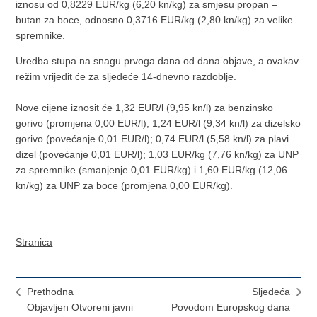
iznosu od 0,8229 EUR/kg (6,20 kn/kg) za smjesu propan –
butan za boce, odnosno 0,3716 EUR/kg (2,80 kn/kg) za velike
spremnike.
Uredba stupa na snagu prvoga dana od dana objave, a ovakav
režim vrijedit će za sljedeće 14-dnevno razdoblje.
Nove cijene iznosit će 1,32 EUR/l (9,95 kn/l) za benzinsko
gorivo (promjena 0,00 EUR/l); 1,24 EUR/l (9,34 kn/l) za dizelsko
gorivo (povećanje 0,01 EUR/l); 0,74 EUR/l (5,58 kn/l) za plavi
dizel (povećanje 0,01 EUR/l); 1,03 EUR/kg (7,76 kn/kg) za UNP
za spremnike (smanjenje 0,01 EUR/kg) i 1,60 EUR/kg (12,06
kn/kg) za UNP za boce (promjena 0,00 EUR/kg).
Stranica
Prethodna
Sljedeća
Objavljen Otvoreni javni
Povodom Europskog dana