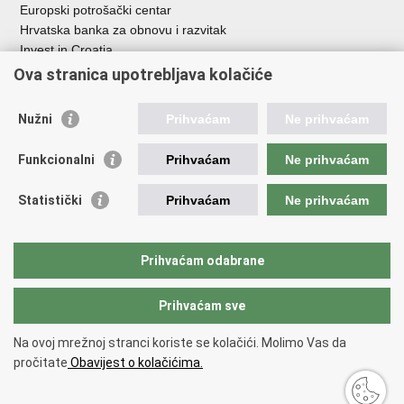
Europski potrošački centar
Hrvatska banka za obnovu i razvitak
Invest in Croatia
Europska banka za obnovu i razvoj
Ova stranica upotrebljava kolačiće
Strukturni i investicijski fondovi
Središnja agencija za financiranje i ugovaranje
Nužni
Prihvaćam
Ne prihvaćam
Institucije i javne ustanove u nadležnosti
Funkcionalni
Prihvaćam
Ne prihvaćam
Ministarstva
Agencija za ugljikovodike
Statistički
Prihvaćam
Ne prihvaćam
Hrvatska akreditacijska agencija
Hrvatski zavod za norme
Hrvatska agencija za malo gospodarstvo, inovacije i investicije
Prihvaćam odabrane
Državni zavod za mjeriteljstvo
Prihvaćam sve
Na ovoj mrežnoj stranci koriste se kolačići. Molimo Vas da
Povratak na vrh
pročitate
Obavijest o kolačićima.
Copyright © 2026 Ministarstvo gospodarstva /
Izjava o pristupačnosti
.