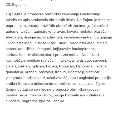
2018.godine.
Cilj Sajma je promocija obrtničkih zanimanja i motiviranje
mladih za upis strukovnih obrtničkih škola. Na Sajmu je moguće
popratiti prezentacije različitih obrtničkih zanimanja (alatničari,
automehaničari, autostruke, bravari, kovači, metalci, plastičari,
električari, dimnjačari, građevinari, instalateri centralnog grijanja
i plinoinstalateri i plinoserviseri, limari i vodoinstalateri, stolari,
soboslikari i ličioci, fotografi, knjigoveže fotokopiraone,
kartonažeri, rtv elektroničari i precizni mehaničari, frizeri,
kozmetičari, pedikeri i cvjećari, intelektualne usluge, suveniri,
zlatari, staklari, optičari, krojači, klobučari, kišobranari, kožna
galanterija, krznari, postolari, trgovci, ugostitelji, slastičari,
vinogradari, prijevoznici, taksi vozači), kao i pogledati projekcije
kratkih filmova o deficitarnim obrtničkim zanimanjima. Tijekom
Sajma održat će se i brojne promocije obrtničkih radova -
modne revije, frizerski show, revija kozmetičara - Zlatni ruž,
cvjećara, nagradne igre za učenike.