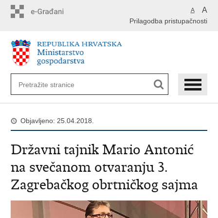
Preskoči
A
A
na
Prilagodba pristupačnosti
glavni
sadržaj
Objavljeno: 25.04.2018.
Državni tajnik Mario Antonić
na svečanom otvaranju 3.
Zagrebačkog obrtničkog sajma