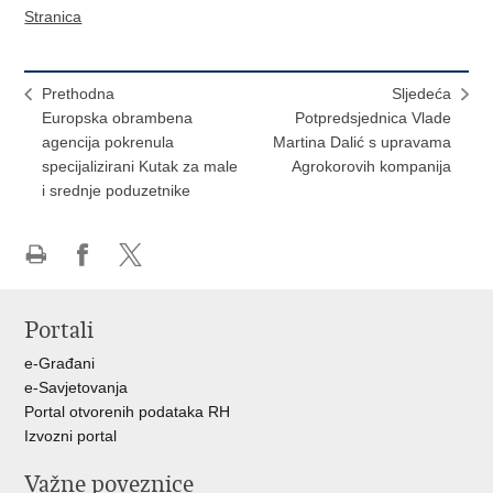
Stranica
Prethodna
Sljedeća
Europska obrambena
Potpredsjednica Vlade
agencija pokrenula
Martina Dalić s upravama
specijalizirani Kutak za male
Agrokorovih kompanija
i srednje poduzetnike
Ispiši
Podijeli
Podijeli
stranicu
na
na
Portali
Facebooku
X-
u
e-Građani
e-Savjetovanja
Portal otvorenih podataka RH
Izvozni portal
Važne poveznice