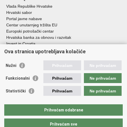
Vlada Republike Hrvatske
Hrvatski sabor
Portal javne nabave
Centar unutarnjeg tržišta EU
Europski potrošački centar
Hrvatska banka za obnovu i razvitak
Invest in Croatia
Europska banka za obnovu i razvoj
Ova stranica upotrebljava kolačiće
Strukturni i investicijski fondovi
Središnja agencija za financiranje i ugovaranje
Nužni
Prihvaćam
Ne prihvaćam
Institucije i javne ustanove u nadležnosti
Funkcionalni
Prihvaćam
Ne prihvaćam
Ministarstva
Agencija za ugljikovodike
Statistički
Prihvaćam
Ne prihvaćam
Hrvatska akreditacijska agencija
Hrvatski zavod za norme
Hrvatska agencija za malo gospodarstvo, inovacije i investicije
Prihvaćam odabrane
Državni zavod za mjeriteljstvo
Prihvaćam sve