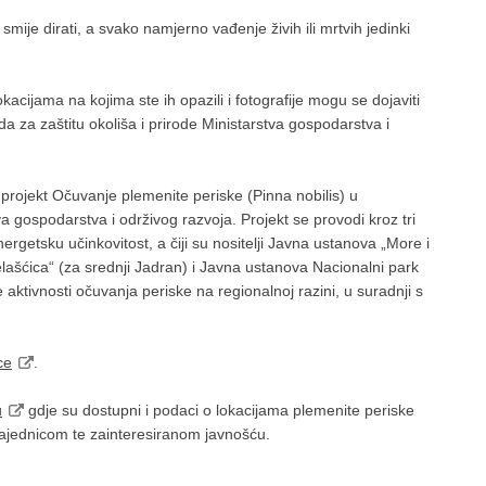
smije dirati, a svako namjerno vađenje živih ili mrtvih jedinki
acijama na kojima ste ih opazili i fotografije mogu se dojaviti
za zaštitu okoliša i prirode Ministarstva gospodarstva i
projekt Očuvanje plemenite periske (Pinna nobilis) u
 gospodarstva i održivog razvoja. Projekt se provodi kroz tri
nergetsku učinkovitost, a čiji su nositelji Javna ustanova „More i
elašćica“ (za srednji Jadran) i Javna ustanova Nacionalni park
de aktivnosti očuvanja periske na regionalnoj razini, u suradnji s
ce
.
u
gdje su dostupni i podaci o lokacijama plemenite periske
zajednicom te zainteresiranom javnošću.