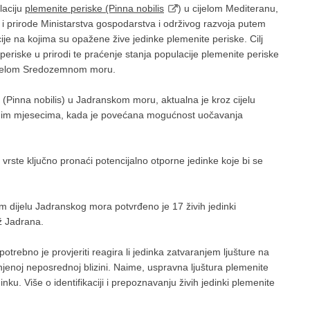
laciju
plemenite periske (Pinna nobilis
) u cijelom Mediteranu,
i prirode Ministarstva gospodarstva i održivog razvoja putem
kacije na kojima su opažene žive jedinke plemenite periske. Cilj
te periske u prirodi te praćenje stanja populacije plemenite periske
 cijelom Sredozemnom moru.
ku (Pinna nobilis) u Jadranskom moru, aktualna je kroz cijelu
jetnim mjesecima, kada je povećana mogućnost uočavanja
 vrste ključno pronaći potencijalno otporne jedinke koje bi se
dijelu Jadranskog mora potvrđeno je 17 živih jedinki
už Jadrana.
i potrebno je provjeriti reagira li jedinka zatvaranjem ljušture na
jenoj neposrednoj blizini. Naime, uspravna ljuštura plemenite
ku. Više o identifikaciji i prepoznavanju živih jedinki plemenite