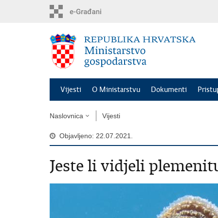
Preskoči
na
glavni
sadržaj
Vijesti
O Ministarstvu
Dokumenti
Pristu
Naslovnica
Vijesti
Objavljeno: 22.07.2021.
Jeste li vidjeli plemeni