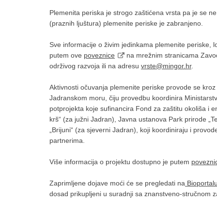
Plemenita periska je strogo zaštićena vrsta pa je se ne 
(praznih ljuštura) plemenite periske je zabranjeno.
Sve informacije o živim jedinkama plemenite periske, lok
putem ove
poveznice
na mrežnim stranicama Zavoda 
održivog razvoja ili na adresu
vrste@mingor.hr
.
Aktivnosti očuvanja plemenite periske provode se kroz 
Jadranskom moru, čiju provedbu koordinira Ministarstva
potprojekta koje sufinancira Fond za zaštitu okoliša i e
krš“ (za južni Jadran), Javna ustanova Park prirode „T
„Brijuni“ (za sjeverni Jadran), koji koordiniraju i provo
partnerima.
Više informacija o projektu dostupno je putem
povezni
Zaprimljene dojave moći će se pregledati na
Bioportal
dosad prikupljeni u suradnji sa znanstveno-stručnom 