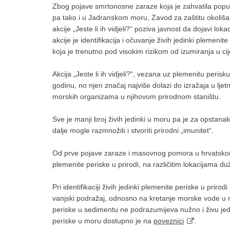
Zbog pojave smrtonosne zaraze koja je zahvatila popu
pa tako i u Jadranskom moru, Zavod za zaštitu okoliša 
akcije „Jeste li ih vidjeli?“ poziva javnost da dojavi lo
akcije je identifikacija i očuvanje živih jedinki plemeni
koja je trenutno pod visokim rizikom od izumiranja u
Akcija „Jeste li ih vidjeli?“, vezana uz plemenitu peris
godinu, no njen značaj najviše dolazi do izražaja u l
morskih organizama u njihovom prirodnom staništu.
Sve je manji broj živih jedinki u moru pa je za opstanak
dalje mogle razmnožiti i stvoriti prirodni „imunitet“.
Od prve pojave zaraze i masovnog pomora u hrvatskom 
plemenite periske u prirodi, na različitim lokacijama d
Pri identifikaciji živih jedinki plemenite periske u prirod
vanjski podražaj, odnosno na kretanje morske vode u n
periske u sedimentu ne podrazumijeva nužno i živu jedin
periske u moru dostupno je na
poveznici
.