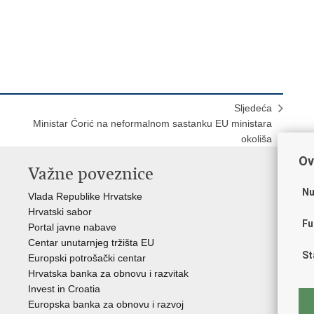
Sljedeća
Ministar Ćorić na neformalnom sastanku EU ministara
okoliša
Ov
Važne poveznice
In
n
Nu
Vlada Republike Hrvatske
Hrvatski sabor
Age
Fu
Portal javne nabave
Hrv
Centar unutarnjeg tržišta EU
Hrv
St
Europski potrošački centar
Hrv
Hrvatska banka za obnovu i razvitak
inv
Invest in Croatia
Drž
Europska banka za obnovu i razvoj