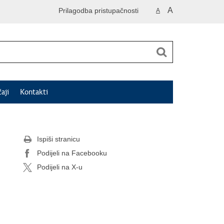
A
Prilagodba pristupačnosti
A
čaji
Kontakti
Ispiši stranicu
Podijeli na Facebooku
Podijeli na X-u