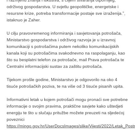
i razmjenu znanja i iskustva, s ciljem stvaranja otpornijeg,
održivog gospodarstva. U svjetlu geopolitičke, energetske i
resursne krize, potreba transformacije postaje sve izraženija.‟,
istaknuo je Zaher.
U cilju pravovremenog informiranja i savjetovanja potrošača,
Ministarstvo gospodarstva i održivog razvoja je u izravnoj
komunikaciji s potrošačima putem nekoliko komunikacijskih
kanala koji su potrošačima svakodnevno na raspolaganju, kao
što su besplatni telefon za potrošače, mail Prava potrošača te
Centralni informacijski sustav za zaštitu potrošača.
Tijekom prošle godine, Ministarstvo je odgovorilo na oko 4
tisuće potrošačkih poziva, te na više od 3 tisuće pisanih upita.
Informativni letak u kojem potrošači mogu pronaći sve potrebne
informacije o svojim pravima, praktične savjete kako uštedjeti
energiju te što u slučaju pritužbe možete preuzeti na sljedećoj
poveznici
https://mingo.gov.hr/UserDocsImages/slike/Vijesti/2022/Letak_Pos