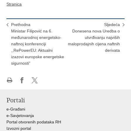
Stranica
Prethodna
Sljedeća
Ministar Filipović na 6.
Donesena nova Uredba o
međunarodnoj energetsko-
utvrđivanju najviših
naftnoj konferenciji
maloprodajnih cijena naftnih
,,RePowerEU: Aktualni
derivata
izazovi europske energetske
sigurnosti“
Ispiši
Podijeli
Podijeli
stranicu
na
na
Portali
Facebooku
X-
u
e-Građani
e-Savjetovanja
Portal otvorenih podataka RH
Izvozni portal