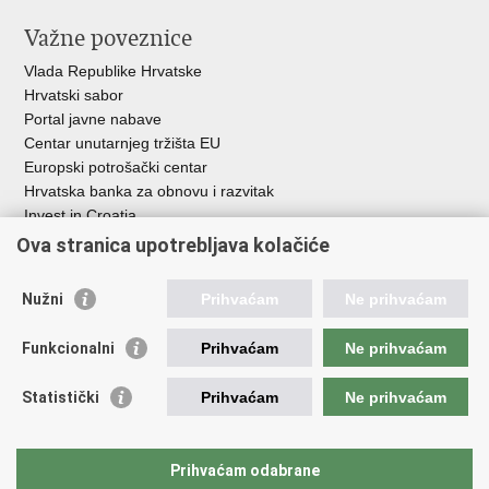
Važne poveznice
Vlada Republike Hrvatske
Hrvatski sabor
Portal javne nabave
Centar unutarnjeg tržišta EU
Europski potrošački centar
Hrvatska banka za obnovu i razvitak
Invest in Croatia
Europska banka za obnovu i razvoj
Ova stranica upotrebljava kolačiće
Strukturni i investicijski fondovi
Središnja agencija za financiranje i ugovaranje
Nužni
Prihvaćam
Ne prihvaćam
Institucije i javne ustanove u nadležnosti
Funkcionalni
Prihvaćam
Ne prihvaćam
Ministarstva
Agencija za ugljikovodike
Statistički
Prihvaćam
Ne prihvaćam
Hrvatska akreditacijska agencija
Hrvatski zavod za norme
Hrvatska agencija za malo gospodarstvo, inovacije i investicije
Prihvaćam odabrane