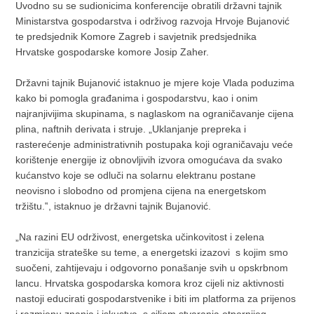
Uvodno su se sudionicima konferencije obratili državni tajnik
Ministarstva gospodarstva i održivog razvoja Hrvoje Bujanović
te predsjednik Komore Zagreb i savjetnik predsjednika
Hrvatske gospodarske komore Josip Zaher.
Državni tajnik Bujanović istaknuo je mjere koje Vlada poduzima
kako bi pomogla građanima i gospodarstvu, kao i onim
najranjivijima skupinama, s naglaskom na ograničavanje cijena
plina, naftnih derivata i struje. „Uklanjanje prepreka i
rasterećenje administrativnih postupaka koji ograničavaju veće
korištenje energije iz obnovljivih izvora omogućava da svako
kućanstvo koje se odluči na solarnu elektranu postane
neovisno i slobodno od promjena cijena na energetskom
tržištu.‟, istaknuo je državni tajnik Bujanović.
„Na razini EU održivost, energetska učinkovitost i zelena
tranzicija strateške su teme, a energetski izazovi s kojim smo
suočeni, zahtijevaju i odgovorno ponašanje svih u opskrbnom
lancu. Hrvatska gospodarska komora kroz cijeli niz aktivnosti
nastoji educirati gospodarstvenike i biti im platforma za prijenos