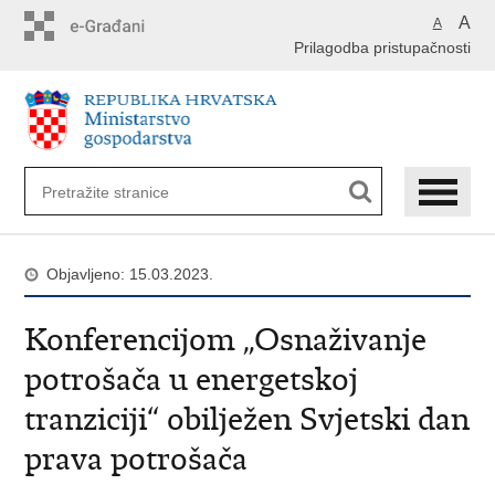
Preskoči
A
A
na
Prilagodba pristupačnosti
glavni
sadržaj
Objavljeno: 15.03.2023.
Konferencijom „Osnaživanje
potrošača u energetskoj
tranziciji“ obilježen Svjetski dan
prava potrošača