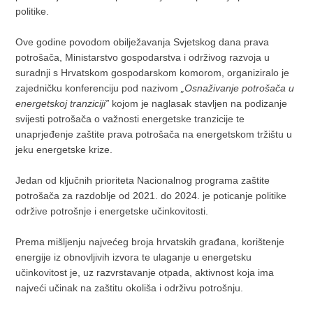
politike.
Ove godine povodom obilježavanja Svjetskog dana prava
potrošača, Ministarstvo gospodarstva i održivog razvoja u
suradnji s Hrvatskom gospodarskom komorom, organiziralo je
zajedničku konferenciju pod nazivom
„Osnaživanje potrošača u
energetskoj tranziciji”
kojom je naglasak stavljen na podizanje
svijesti potrošača o važnosti energetske tranzicije te
unaprjeđenje zaštite prava potrošača na energetskom tržištu u
jeku energetske krize.
Jedan od ključnih prioriteta Nacionalnog programa zaštite
potrošača za razdoblje od 2021. do 2024. je poticanje politike
održive potrošnje i energetske učinkovitosti.
Prema mišljenju najvećeg broja hrvatskih građana, korištenje
energije iz obnovljivih izvora te ulaganje u energetsku
učinkovitost je, uz razvrstavanje otpada, aktivnost koja ima
najveći učinak na zaštitu okoliša i održivu potrošnju.