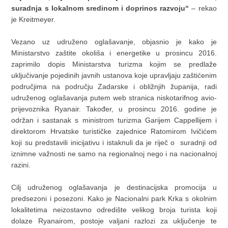
suradnja s lokalnom sredinom i doprinos razvoju“
– rekao
je Kreitmeyer.
Vezano uz udruženo oglašavanje, objasnio je kako je
Ministarstvo zaštite okoliša i energetike u prosincu 2016.
zaprimilo dopis Ministarstva turizma kojim se predlaže
uključivanje pojedinih javnih ustanova koje upravljaju zaštićenim
područjima na području Zadarske i obližnjih županija, radi
udruženog oglašavanja putem web stranica niskotarifnog avio-
prijevoznika Ryanair. Također, u prosincu 2016. godine je
održan i sastanak s ministrom turizma Garijem Cappellijem i
direktorom Hrvatske turističke zajednice Ratomirom Ivičićem
koji su predstavili inicijativu i istaknuli da je riječ o suradnji od
iznimne važnosti ne samo na regionalnoj nego i na nacionalnoj
razini.
Cilj udruženog oglašavanja je destinacijska promocija u
predsezoni i posezoni. Kako je Nacionalni park Krka s okolnim
lokalitetima neizostavno odredište velikog broja turista koji
dolaze Ryanairom, postoje valjani razlozi za uključenje te