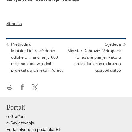
Stranica
Prethodna
Sljedeća
Ministar Dobrović donio
Ministar Dobrović: Vetropack
odluke o financiranju 609
Straža je primjer kako u
milijuna kuna vrijednih
praksi funkcionira kružno
projekata u Osijeku i Poreču
gospodarstvo
Ispiši
Podijeli
Podijeli
stranicu
na
na
Portali
Facebooku
X-
u
e-Građani
e-Savjetovanja
Portal otvorenih podataka RH