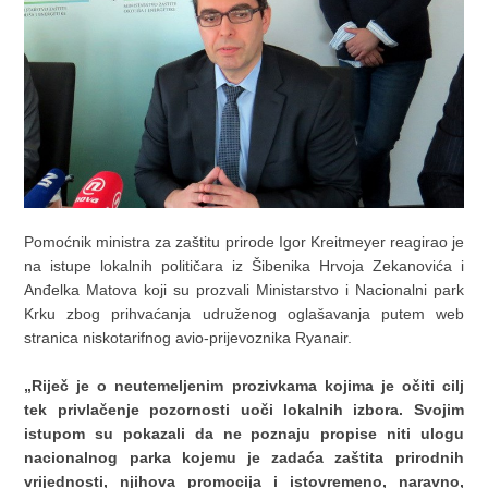
Pomoćnik ministra za zaštitu prirode Igor Kreitmeyer reagirao je
na istupe lokalnih političara iz Šibenika Hrvoja Zekanovića i
Anđelka Matova koji su prozvali Ministarstvo i Nacionalni park
Krku zbog prihvaćanja udruženog oglašavanja putem web
stranica niskotarifnog avio-prijevoznika Ryanair.
„Riječ je o neutemeljenim prozivkama kojima je očiti cilj
tek privlačenje pozornosti uoči lokalnih izbora. Svojim
istupom su pokazali da ne poznaju propise niti ulogu
nacionalnog parka kojemu je zadaća zaštita prirodnih
vrijednosti, njihova promocija i istovremeno, naravno,