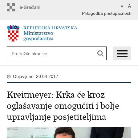
Preskoči
A
A
na
Prilagodba pristupačnosti
glavni
sadržaj
Objavljeno: 20.04.2017.
Kreitmeyer: Krka će kroz
oglašavanje omogućiti i bolje
upravljanje posjetiteljima