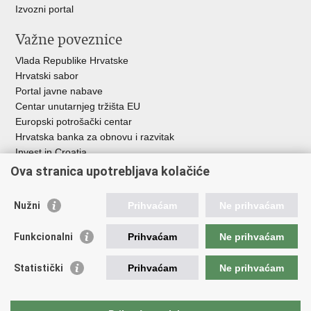
Izvozni portal
Važne poveznice
Vlada Republike Hrvatske
Hrvatski sabor
Portal javne nabave
Centar unutarnjeg tržišta EU
Europski potrošački centar
Hrvatska banka za obnovu i razvitak
Invest in Croatia
Europska banka za obnovu i razvoj
Ova stranica upotrebljava kolačiće
Strukturni i investicijski fondovi
Središnja agencija za financiranje i ugovaranje
Nužni
Prihvaćam
Ne prihvaćam
Institucije i javne ustanove u nadležnosti
Funkcionalni
Prihvaćam
Ne prihvaćam
Ministarstva
Agencija za ugljikovodike
Statistički
Prihvaćam
Ne prihvaćam
Hrvatska akreditacijska agencija
Hrvatski zavod za norme