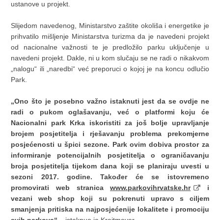
ustanove u projekt.
Slijedom navedenog, Ministarstvo zaštite okoliša i energetike je
prihvatilo mišljenje Ministarstva turizma da je navedeni projekt
od nacionalne važnosti te je predložilo parku uključenje u
navedeni projekt. Dakle, ni u kom slučaju se ne radi o nikakvom
„nalogu“ ili „naredbi“ već preporuci o kojoj je na koncu odlučio
Park.
„Ono što je posebno važno istaknuti jest da se ovdje ne
radi o pukom oglašavanju, već o platformi koju će
Nacionalni park Krka iskoristiti za još bolje upravljanje
brojem posjetitelja i rješavanju problema prekomjerne
posjećenosti u špici sezone. Park ovim dobiva prostor za
informiranje potencijalnih posjetitelja o ograničavanju
broja posjetitelja tijekom dana koji se planiraju uvesti u
sezoni 2017. godine. Također će se istovremeno
promovirati web stranica
www.parkovihrvatske.hr
i
vezani web shop koji su pokrenuti upravo s ciljem
smanjenja pritiska na najposjećenije lokalitete i promociju
svih parkova“
– istaknuo je Kreitmeyer.