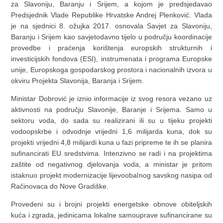
za Slavoniju, Baranju i Srijem, a kojom je predsjedavao
Predsjednik Vlade Republike Hrvatske Andrej Plenković. Vlada
je na sjednici 8. ožujka 2017. osnovala Savjet za Slavoniju,
Baranju i Srijem kao savjetodavno tijelo u području koordinacije
provedbe i praćenja korištenja europskih strukturnih i
investicijskih fondova (ESI), instrumenata i programa Europske
unije, Europskoga gospodarskog prostora i nacionalnih izvora u
okviru Projekta Slavonija, Baranja i Srijem.
Ministar Dobrović je iznio informacije iz svog resora vezano uz
aktivnosti na području Slavonije, Baranje i Srijema. Samo u
sektoru voda, do sada su realizirani ili su u tijeku projekti
vodoopskrbe i odvodnje vrijedni 1,6 milijarda kuna, dok su
projekti vrijedni 4,8 milijardi kuna u fazi pripreme te ih se planira
sufinancirati EU sredstvima. Intenzivno se radi i na projektima
zaštite od negativnog djelovanja voda, a ministar je pritom
istaknuo projekt modernizacije lijevoobalnog savskog nasipa od
Račinovaca do Nove Gradiške.
Provedeni su i brojni projekti energetske obnove obiteljskih
kuća i zgrada, jedinicama lokalne samouprave sufinancirane su