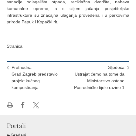
sanacije odlagališta otpada, reciklažna dvorišta, nabava
komunalne opreme, a s ciljem jačanja posjetiteljske
infrastrukture su značajna ulaganja provedena i u parkovima
prirode Papuk i Kopački rit.
Stranica
Prethodna
Sljedeća
Grad Zagreb predstavio
Ustrajat ćemo na tome da
projekt kućnog
Ministarstvo ostane
kompostiranja
Posredničko tijelo razine 1
Ispiši
Podijeli
Podijeli
stranicu
na
na
Portali
Facebooku
X-
u
e-Građani