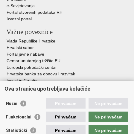
e-Savjetovanja
Portal otvorenih podataka RH
Izvozni portal
Važne poveznice
Vlada Republike Hrvatske
Hrvatski sabor
Portal javne nabave
Centar unutarnjeg tržišta EU
Europski potrošački centar
Hrvatska banka za obnovu i razvitak
Invest in Croatia
Europska banka za obnovu i razvoj
Ova stranica upotrebljava kolačiće
Strukturni i investicijski fondovi
Središnja agencija za financiranje i ugovaranje
Nužni
Prihvaćam
Ne prihvaćam
Institucije i javne ustanove u nadležnosti
Funkcionalni
Prihvaćam
Ne prihvaćam
Ministarstva
Agencija za ugljikovodike
Statistički
Prihvaćam
Ne prihvaćam