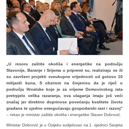
„U resoru zaštite okoliša i energetike na području
Slavonije, Baranje i Srijema u pripremi su, realiziraju se ili
su završeni projekti sveukupne vrijednosti od gotovo 10
milijardi kuna. S obzirom na činjenicu da je riječ o
području Hrvatske koje je za vrijeme Domovinskog rata
pretrpjelo velika razaranja, ova ulaganja imaju još veći
značaj jer direktno doprinose povećanju kvalitete života
građana te ujedno omogućavaju gospodarski rast i razvoj“
– rekao je ministar zaštite okoliša i energetike Slaven Dobrović.
Ministar Dobrović je u Osijeku sudjelovao na 1. sjednici Savjeta