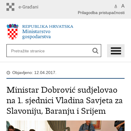
Preskoči
A
A
na
Prilagodba pristupačnosti
glavni
sadržaj
Objavljeno: 12.04.2017.
Ministar Dobrović sudjelovao
na 1. sjednici Vladina Savjeta za
Slavoniju, Baranju i Srijem