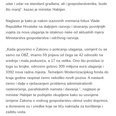
udar i udar na standard građana, ali i gospodarstvenika, bude
što manji“, kazao je ministar Habijan.
Naglasio je kako je nakon izazovnih vremena fokus Vlade
Republike Hrvatske na daljnjem razvoju i stvaranju povoljnijih
uvjeta za nova ulaganja te istaknuo neke od aktualnih mjera
Ministarstva gospodarstva i održivog razvoja.
„Kada govorimo o Zakonu o poticanju ulaganja, usmjerit ću se
samo na OBŽ, imamo 59 prijava od čega se 42 odnosilo na
srednja i mala poduzeća, a 17 na velika. Ono što proizlazi iz
toga su brojke, odnosno gotovo 309 milijuna eura ulaganja i
3392 nova radna mjesta. Temeljem Modernizacijskog fonda do
kraja godine raspisat ćemo nekoliko novih poziva. A nastavit
ćemo i dalje s rješavanjem problema administrativnih
rasterećenja, parafiskalnih nameta i davanja.“, naglasio je
ministar Habijan te podsjetio okupljene kako su usvojene
izmjene Zakona o vodnog gospodarstvu ukinut vodni doprinos,
a donesene su i uredbe koje se tiču naknada za korištenje i
zaštitu voda.