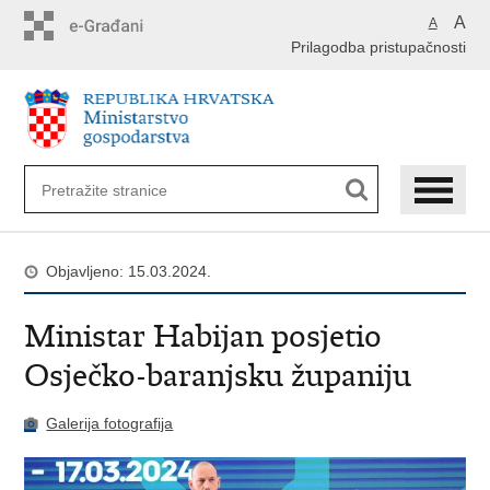
Preskoči
A
A
na
Prilagodba pristupačnosti
glavni
sadržaj
Objavljeno: 15.03.2024.
Ministar Habijan posjetio
Osječko-baranjsku županiju
Galerija fotografija