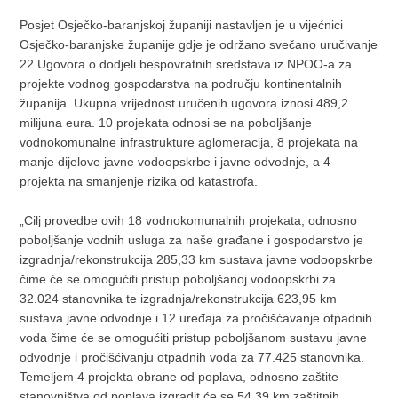
Posjet Osječko-baranjskoj županiji nastavljen je u vijećnici
Osječko-baranjske županije gdje je održano svečano uručivanje
22 Ugovora o dodjeli bespovratnih sredstava iz NPOO-a za
projekte vodnog gospodarstva na području kontinentalnih
županija. Ukupna vrijednost uručenih ugovora iznosi 489,2
milijuna eura. 10 projekata odnosi se na poboljšanje
vodnokomunalne infrastrukture aglomeracija, 8 projekata na
manje dijelove javne vodoopskrbe i javne odvodnje, a 4
projekta na smanjenje rizika od katastrofa.
„Cilj provedbe ovih 18 vodnokomunalnih projekata, odnosno
poboljšanje vodnih usluga za naše građane i gospodarstvo je
izgradnja/rekonstrukcija 285,33 km sustava javne vodoopskrbe
čime će se omogućiti pristup poboljšanoj vodoopskrbi za
32.024 stanovnika te izgradnja/rekonstrukcija 623,95 km
sustava javne odvodnje i 12 uređaja za pročišćavanje otpadnih
voda čime će se omogućiti pristup poboljšanom sustavu javne
odvodnje i pročišćivanju otpadnih voda za 77.425 stanovnika.
Temeljem 4 projekta obrane od poplava, odnosno zaštite
stanovništva od poplava izgradit će se 54,39 km zaštitnih