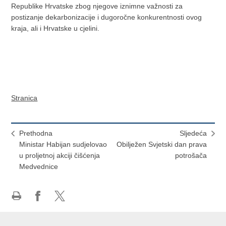
Republike Hrvatske zbog njegove iznimne važnosti za
postizanje dekarbonizacije i dugoročne konkurentnosti ovog
kraja, ali i Hrvatske u cjelini.
Stranica
Prethodna
Sljedeća
Ministar Habijan sudjelovao
Obilježen Svjetski dan prava
u proljetnoj akciji čišćenja
potrošača
Medvednice
Ispiši
Podijeli
Podijeli
stranicu
na
na