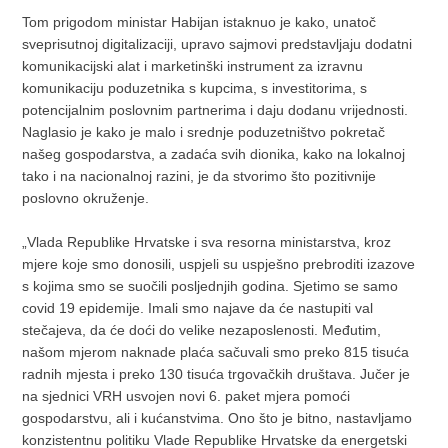
Tom prigodom ministar Habijan istaknuo je kako, unatoč
sveprisutnoj digitalizaciji, upravo sajmovi predstavljaju dodatni
komunikacijski alat i marketinški instrument za izravnu
komunikaciju poduzetnika s kupcima, s investitorima, s
potencijalnim poslovnim partnerima i daju dodanu vrijednosti.
Naglasio je kako je malo i srednje poduzetništvo pokretač
našeg gospodarstva, a zadaća svih dionika, kako na lokalnoj
tako i na nacionalnoj razini, je da stvorimo što pozitivnije
poslovno okruženje.
„Vlada Republike Hrvatske i sva resorna ministarstva, kroz
mjere koje smo donosili, uspjeli su uspješno prebroditi izazove
s kojima smo se suočili posljednjih godina. Sjetimo se samo
covid 19 epidemije. Imali smo najave da će nastupiti val
stečajeva, da će doći do velike nezaposlenosti. Međutim,
našom mjerom naknade plaća sačuvali smo preko 815 tisuća
radnih mjesta i preko 130 tisuća trgovačkih društava. Jučer je
na sjednici VRH usvojen novi 6. paket mjera pomoći
gospodarstvu, ali i kućanstvima. Ono što je bitno, nastavljamo
konzistentnu politiku Vlade Republike Hrvatske da energetski