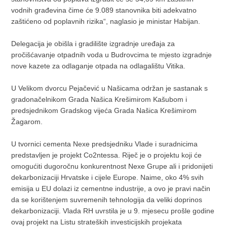
vodnih građevina čime će 9.089 stanovnika biti adekvatno
zaštićeno od poplavnih rizika“, naglasio je ministar Habijan.
Delegacija je obišla i gradilište izgradnje uređaja za
pročišćavanje otpadnih voda u Budrovcima te mjesto izgradnje
nove kazete za odlaganje otpada na odlagalištu Vitika.
U Velikom dvorcu Pejačević u Našicama održan je sastanak s
gradonačelnikom Grada Našica Krešimirom Kašubom i
predsjednikom Gradskog vijeća Grada Našica Krešimirom
Žagarom.
U tvornici cementa Nexe predsjedniku Vlade i suradnicima
predstavljen je projekt Co2ntessa. Riječ je o projektu koji će
omogućiti dugoročnu konkurentnost Nexe Grupe ali i pridonijeti
dekarbonizaciji Hrvatske i cijele Europe. Naime, oko 4% svih
emisija u EU dolazi iz cementne industrije, a ovo je pravi način
da se korištenjem suvremenih tehnologija da veliki doprinos
dekarbonizaciji. Vlada RH uvrstila je u 9. mjesecu prošle godine
ovaj projekt na Listu strateških investicijskih projekata