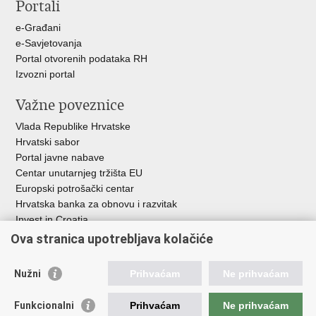
Portali
Facebooku
X-
u
e-Građani
e-Savjetovanja
Portal otvorenih podataka RH
Izvozni portal
Važne poveznice
Vlada Republike Hrvatske
Hrvatski sabor
Portal javne nabave
Centar unutarnjeg tržišta EU
Europski potrošački centar
Hrvatska banka za obnovu i razvitak
Invest in Croatia
Europska banka za obnovu i razvoj
Ova stranica upotrebljava kolačiće
Strukturni i investicijski fondovi
Središnja agencija za financiranje i ugovaranje
Nužni
Prihvaćam
Ne prihvaćam
Institucije i javne ustanove u nadležnosti
Funkcionalni
Prihvaćam
Ne prihvaćam
Ministarstva