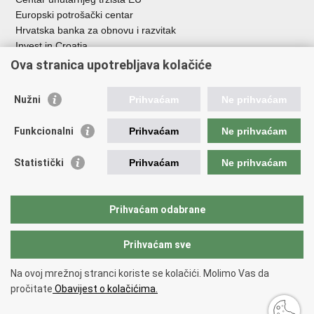
Europski potrošački centar
Hrvatska banka za obnovu i razvitak
Invest in Croatia
Europska banka za obnovu i razvoj
Ova stranica upotrebljava kolačiće
Strukturni i investicijski fondovi
Središnja agencija za financiranje i ugovaranje
Nužni
Prihvaćam
Ne prihvaćam
Institucije i javne ustanove u nadležnosti
Funkcionalni
Prihvaćam
Ne prihvaćam
Ministarstva
Agencija za ugljikovodike
Statistički
Prihvaćam
Ne prihvaćam
Hrvatska akreditacijska agencija
Hrvatski zavod za norme
Hrvatska agencija za malo gospodarstvo, inovacije i investicije
Prihvaćam odabrane
Državni zavod za mjeriteljstvo
Prihvaćam sve
Na ovoj mrežnoj stranci koriste se kolačići. Molimo Vas da
Povratak na vrh
pročitate
Obavijest o kolačićima.
Copyright © 2026 Ministarstvo gospodarstva /
Izjava o pristupačnosti
.