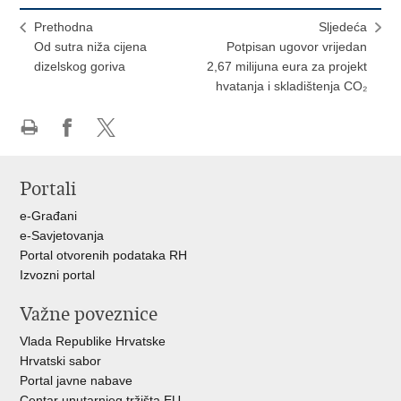
Prethodna
Sljedeća
Od sutra niža cijena
Potpisan ugovor vrijedan
dizelskog goriva
2,67 milijuna eura za projekt
hvatanja i skladištenja CO₂
Ispiši
Podijeli
Podijeli
stranicu
na
na
Portali
Facebooku
X-
u
e-Građani
e-Savjetovanja
Portal otvorenih podataka RH
Izvozni portal
Važne poveznice
Vlada Republike Hrvatske
Hrvatski sabor
Portal javne nabave
Centar unutarnjeg tržišta EU