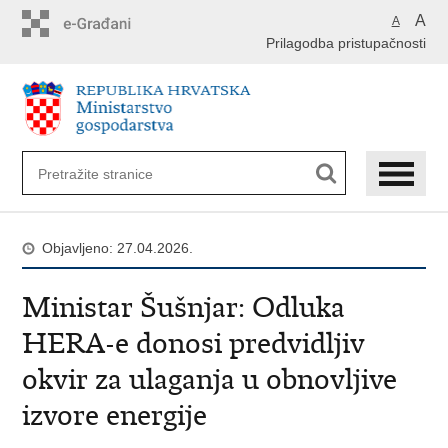
Preskoči
A
A
na
Prilagodba pristupačnosti
glavni
sadržaj
Objavljeno: 27.04.2026.
Ministar Šušnjar: Odluka
HERA-e donosi predvidljiv
okvir za ulaganja u obnovljive
izvore energije