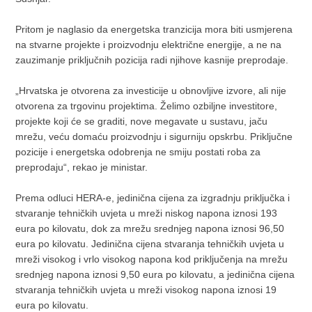
Pritom je naglasio da energetska tranzicija mora biti usmjerena
na stvarne projekte i proizvodnju električne energije, a ne na
zauzimanje priključnih pozicija radi njihove kasnije preprodaje.
„Hrvatska je otvorena za investicije u obnovljive izvore, ali nije
otvorena za trgovinu projektima. Želimo ozbiljne investitore,
projekte koji će se graditi, nove megavate u sustavu, jaču
mrežu, veću domaću proizvodnju i sigurniju opskrbu. Priključne
pozicije i energetska odobrenja ne smiju postati roba za
preprodaju“, rekao je ministar.
Prema odluci HERA-e, jedinična cijena za izgradnju priključka i
stvaranje tehničkih uvjeta u mreži niskog napona iznosi 193
eura po kilovatu, dok za mrežu srednjeg napona iznosi 96,50
eura po kilovatu. Jedinična cijena stvaranja tehničkih uvjeta u
mreži visokog i vrlo visokog napona kod priključenja na mrežu
srednjeg napona iznosi 9,50 eura po kilovatu, a jedinična cijena
stvaranja tehničkih uvjeta u mreži visokog napona iznosi 19
eura po kilovatu.