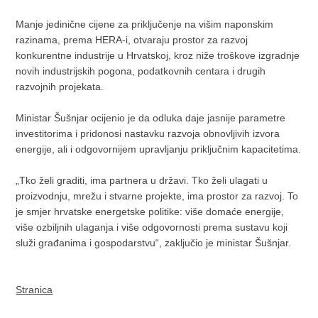
Manje jedinične cijene za priključenje na višim naponskim
razinama, prema HERA-i, otvaraju prostor za razvoj
konkurentne industrije u Hrvatskoj, kroz niže troškove izgradnje
novih industrijskih pogona, podatkovnih centara i drugih
razvojnih projekata.
Ministar Šušnjar ocijenio je da odluka daje jasnije parametre
investitorima i pridonosi nastavku razvoja obnovljivih izvora
energije, ali i odgovornijem upravljanju priključnim kapacitetima.
„Tko želi graditi, ima partnera u državi. Tko želi ulagati u
proizvodnju, mrežu i stvarne projekte, ima prostor za razvoj. To
je smjer hrvatske energetske politike: više domaće energije,
više ozbiljnih ulaganja i više odgovornosti prema sustavu koji
služi građanima i gospodarstvu“, zaključio je ministar Šušnjar.
Stranica