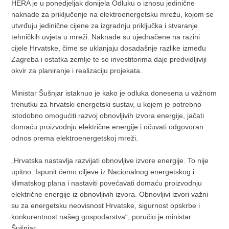
HERA je u ponedjeljak donijela Odluku o iznosu jedinične
naknade za priključenje na elektroenergetsku mrežu, kojom se
utvrđuju jedinične cijene za izgradnju priključka i stvaranje
tehničkih uvjeta u mreži. Naknade su ujednačene na razini
cijele Hrvatske, čime se uklanjaju dosadašnje razlike između
Zagreba i ostatka zemlje te se investitorima daje predvidljiviji
okvir za planiranje i realizaciju projekata.
Ministar Šušnjar istaknuo je kako je odluka donesena u važnom
trenutku za hrvatski energetski sustav, u kojem je potrebno
istodobno omogućiti razvoj obnovljivih izvora energije, jačati
domaću proizvodnju električne energije i očuvati odgovoran
odnos prema elektroenergetskoj mreži.
„Hrvatska nastavlja razvijati obnovljive izvore energije. To nije
upitno. Ispunit ćemo ciljeve iz Nacionalnog energetskog i
klimatskog plana i nastaviti povećavati domaću proizvodnju
električne energije iz obnovljivih izvora. Obnovljivi izvori važni
su za energetsku neovisnost Hrvatske, sigurnost opskrbe i
konkurentnost našeg gospodarstva“, poručio je ministar
Šušnjar.