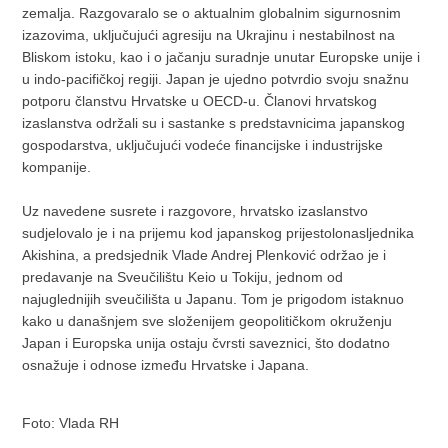
zemalja. Razgovaralo se o aktualnim globalnim sigurnosnim
izazovima, uključujući agresiju na Ukrajinu i nestabilnost na
Bliskom istoku, kao i o jačanju suradnje unutar Europske unije i
u indo-pacifičkoj regiji. Japan je ujedno potvrdio svoju snažnu
potporu članstvu Hrvatske u OECD-u. Članovi hrvatskog
izaslanstva održali su i sastanke s predstavnicima japanskog
gospodarstva, uključujući vodeće financijske i industrijske
kompanije.
Uz navedene susrete i razgovore, hrvatsko izaslanstvo
sudjelovalo je i na prijemu kod japanskog prijestolonasljednika
Akishina, a predsjednik Vlade Andrej Plenković održao je i
predavanje na Sveučilištu Keio u Tokiju, jednom od
najuglednijih sveučilišta u Japanu. Tom je prigodom istaknuo
kako u današnjem sve složenijem geopolitičkom okruženju
Japan i Europska unija ostaju čvrsti saveznici, što dodatno
osnažuje i odnose između Hrvatske i Japana.
Foto: Vlada RH