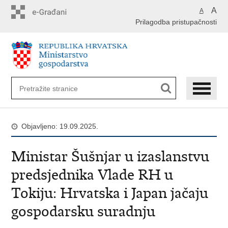
Preskoči
A
A
na
Prilagodba pristupačnosti
glavni
sadržaj
Objavljeno: 19.09.2025.
​Ministar Šušnjar u izaslanstvu
predsjednika Vlade RH u
Tokiju: Hrvatska i Japan jačaju
gospodarsku suradnju