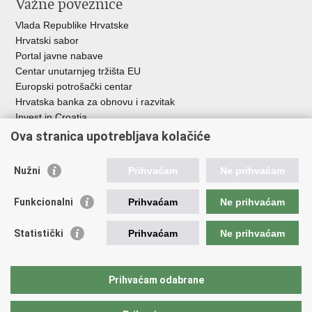
Važne poveznice
Vlada Republike Hrvatske
Hrvatski sabor
Portal javne nabave
Centar unutarnjeg tržišta EU
Europski potrošački centar
Hrvatska banka za obnovu i razvitak
Invest in Croatia
Europska banka za obnovu i razvoj
Ova stranica upotrebljava kolačiće
Strukturni i investicijski fondovi
Središnja agencija za financiranje i ugovaranje
Nužni
Prihvaćam
Ne prihvaćam
Institucije i javne ustanove u nadležnosti
Funkcionalni
Prihvaćam
Ne prihvaćam
Ministarstva
Agencija za ugljikovodike
Statistički
Prihvaćam
Ne prihvaćam
Hrvatska akreditacijska agencija
Hrvatski zavod za norme
Hrvatska agencija za malo gospodarstvo, inovacije i investicije
Prihvaćam odabrane
Državni zavod za mjeriteljstvo