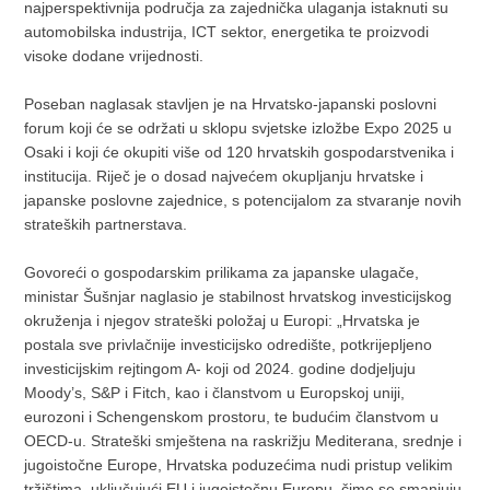
najperspektivnija područja za zajednička ulaganja istaknuti su
automobilska industrija, ICT sektor, energetika te proizvodi
visoke dodane vrijednosti.
Poseban naglasak stavljen je na Hrvatsko-japanski poslovni
forum koji će se održati u sklopu svjetske izložbe Expo 2025 u
Osaki i koji će okupiti više od 120 hrvatskih gospodarstvenika i
institucija. Riječ je o dosad najvećem okupljanju hrvatske i
japanske poslovne zajednice, s potencijalom za stvaranje novih
strateških partnerstava.
Govoreći o gospodarskim prilikama za japanske ulagače,
ministar Šušnjar naglasio je stabilnost hrvatskog investicijskog
okruženja i njegov strateški položaj u Europi: „Hrvatska je
postala sve privlačnije investicijsko odredište, potkrijepljeno
investicijskim rejtingom A- koji od 2024. godine dodjeljuju
Moody’s, S&P i Fitch, kao i članstvom u Europskoj uniji,
eurozoni i Schengenskom prostoru, te budućim članstvom u
OECD-u. Strateški smještena na raskrižju Mediterana, srednje i
jugoistočne Europe, Hrvatska poduzećima nudi pristup velikim
tržištima, uključujući EU i jugoistočnu Europu, čime se smanjuju