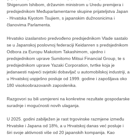
Shigeruom Ishibom, državnim ministrom u Uredu premijera i
predsjednikom Međuparlamentarne skupine prijateljstva Japan
- Hrvatska Kiyotom Tsujiem, s japanskim dužnosnicima i
članovima Parlamenta.
Hrvatsko izaslanstvo predvođeno predsjednikom Vlade sastalo
se u Japanskoj poslovnoj federaciji Keidanren s predsjednikom
Odbora za Europu Makotom Takashimom, ujedno i
predsjednikom uprave Sumitomo Mitsui Financial Group, te s
predsjednikom uprave Yazaki Corporation, tvrtke koja je
jedanaesti najveći svjetski dobavljač u automobilskoj industriji, a
u Hrvatskoj uspješno posluje od 1999. godine i zapošljava oko
180 visokoobrazovanih zaposlenika.
Razgovori su bili usmjereni na konkretne rezultate gospodarske
suradnje i mogućnosti novih ulaganja.
U 2025. godini zabilježen je rast trgovinske razmjene između
Hrvatske i Japana od 18%, a u Hrvatskoj danas već posluje i
širi svoje aktivnosti više od 20 japanskih kompanija. Kao