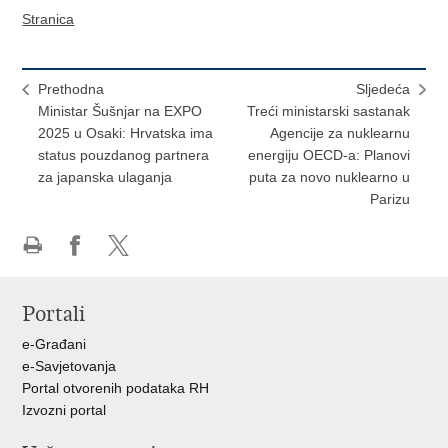
Stranica
Prethodna
Sljedeća
Ministar Šušnjar na EXPO
Treći ministarski sastanak
2025 u Osaki: Hrvatska ima
Agencije za nuklearnu
status pouzdanog partnera
energiju OECD-a: Planovi
za japanska ulaganja
puta za novo nuklearno u
Parizu
Ispiši
Podijeli
Podijeli
stranicu
na
na
Portali
Facebooku
X-
u
e-Građani
e-Savjetovanja
Portal otvorenih podataka RH
Izvozni portal