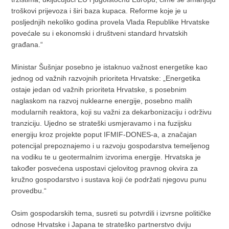
troškovi prijevoza i širi baza kupaca. Reforme koje je u
posljednjih nekoliko godina provela Vlada Republike Hrvatske
povećale su i ekonomski i društveni standard hrvatskih
građana.“
Ministar Šušnjar posebno je istaknuo važnost energetike kao
jednog od važnih razvojnih prioriteta Hrvatske: „Energetika
ostaje jedan od važnih prioriteta Hrvatske, s posebnim
naglaskom na razvoj nuklearne energije, posebno malih
modularnih reaktora, koji su važni za dekarbonizaciju i održivu
tranziciju. Ujedno se strateški usmjeravamo i na fuzijsku
energiju kroz projekte poput IFMIF-DONES-a, a značajan
potencijal prepoznajemo i u razvoju gospodarstva temeljenog
na vodiku te u geotermalnim izvorima energije. Hrvatska je
također posvećena uspostavi cjelovitog pravnog okvira za
kružno gospodarstvo i sustava koji će podržati njegovu punu
provedbu.“
Osim gospodarskih tema, susreti su potvrdili i izvrsne političke
odnose Hrvatske i Japana te strateško partnerstvo dviju