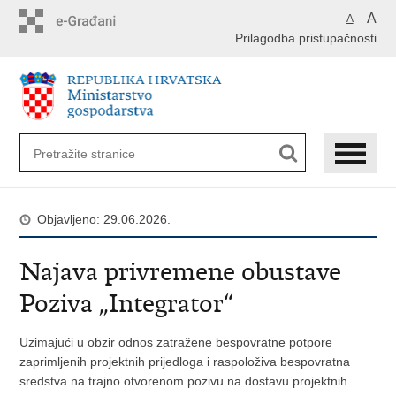
Preskoči
A
A
na
Prilagodba pristupačnosti
glavni
sadržaj
Objavljeno: 29.06.2026.
Najava privremene obustave
Poziva „Integrator“
Uzimajući u obzir odnos zatražene bespovratne potpore
zaprimljenih projektnih prijedloga i raspoloživa bespovratna
sredstva na trajno otvorenom pozivu na dostavu projektnih