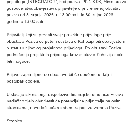
prijedloga „INTEGRATOR”, kod poziva: PK.1.3.08, Ministarstvo
gospodarstva obavještava prijavitelje o privremenoj obustavi
poziva od 3. srpnja 2026. u 13:00 sati do 30. rujna 2026.
godine u 13:00 sati.
Prijavitelji koji su predali svoje projektne prijedloge prije
obustave Poziva će putem sustava e-Kohezija biti obaviješteni
o statusu njihovog projektnog prijedloga. Po obustavi Poziva
podnošenje projektnih prijedloga kroz sustav e-Kohezija neće
biti moguće.
Prijave zaprimljene do obustave bit će upućene u daljnji
postupak dodjele.
U slučaju iskorištenja raspoložive financijske omotnice Poziva,
nadležno tijelo obavijestit će potencijalne prijavitelje na ovim
stranicama, navodeći točan datum trajnog zatvaranja Poziva.
Stranica