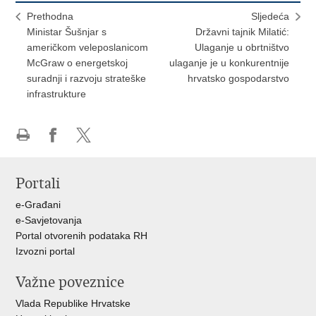
Prethodna
Sljedeća
Ministar Šušnjar s
Državni tajnik Milatić:
američkom veleposlanicom
Ulaganje u obrtništvo
McGraw o energetskoj
ulaganje je u konkurentnije
suradnji i razvoju strateške
hrvatsko gospodarstvo
infrastrukture
Ispiši
Podijeli
Podijeli
stranicu
na
na
Portali
Facebooku
X-
u
e-Građani
e-Savjetovanja
Portal otvorenih podataka RH
Izvozni portal
Važne poveznice
Vlada Republike Hrvatske