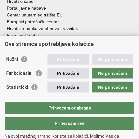
Hrvatski sabor
Portal javne nabave
Centar unutarnjeg tržišta EU
Europski potrošački centar
Hrvatska banka za obnovu i razvitak
Invest in Croatia
Europska banka za obnovu i razvoj
Ova stranica upotrebljava kolačiće
Strukturni i investicijski fondovi
Središnja agencija za financiranje i ugovaranje
Nužni
Prihvaćam
Ne prihvaćam
Institucije i javne ustanove u nadležnosti
Funkcionalni
Prihvaćam
Ne prihvaćam
Ministarstva
Agencija za ugljikovodike
Statistički
Prihvaćam
Ne prihvaćam
Hrvatska akreditacijska agencija
Hrvatski zavod za norme
Hrvatska agencija za malo gospodarstvo, inovacije i investicije
Prihvaćam odabrane
Državni zavod za mjeriteljstvo
Prihvaćam sve
Na ovoj mrežnoj stranci koriste se kolačići. Molimo Vas da
Povratak na vrh