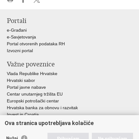
Ispiši
Podijeli
Podijeli
stranicu
na
na
Portali
Facebooku
X-
u
e-Građani
e-Savjetovanja
Portal otvorenih podataka RH
Izvozni portal
Važne poveznice
Vlada Republike Hrvatske
Hrvatski sabor
Portal javne nabave
Centar unutarnjeg tržišta EU
Europski potrošački centar
Hrvatska banka za obnovu i razvitak
Invest in Croatia
Europska banka za obnovu i razvoj
Ova stranica upotrebljava kolačiće
Strukturni i investicijski fondovi
Središnja agencija za financiranje i ugovaranje
Nužni
Prihvaćam
Ne prihvaćam