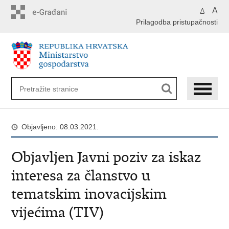
Preskoči
A
A
na
Prilagodba pristupačnosti
glavni
sadržaj
Objavljeno: 08.03.2021.
Objavljen Javni poziv za iskaz
interesa za članstvo u
tematskim inovacijskim
vijećima (TIV)