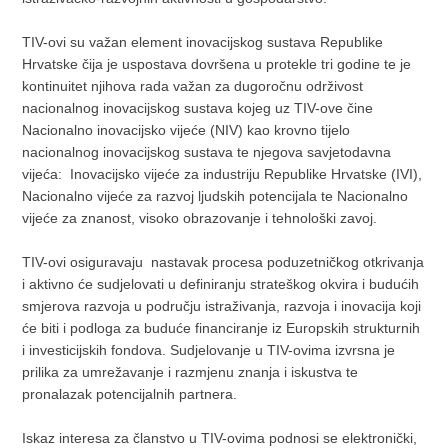
TIV-ovi su važan element inovacijskog sustava Republike
Hrvatske čija je uspostava dovršena u protekle tri godine te je
kontinuitet njihova rada važan za dugoročnu održivost
nacionalnog inovacijskog sustava kojeg uz TIV-ove čine
Nacionalno inovacijsko vijeće (NIV) kao krovno tijelo
nacionalnog inovacijskog sustava te njegova savjetodavna
vijeća: Inovacijsko vijeće za industriju Republike Hrvatske (IVI),
Nacionalno vijeće za razvoj ljudskih potencijala te Nacionalno
vijeće za znanost, visoko obrazovanje i tehnološki zavoj.
TIV-ovi osiguravaju nastavak procesa poduzetničkog otkrivanja
i aktivno će sudjelovati u definiranju strateškog okvira i budućih
smjerova razvoja u području istraživanja, razvoja i inovacija koji
će biti i podloga za buduće financiranje iz Europskih strukturnih
i investicijskih fondova. Sudjelovanje u TIV-ovima izvrsna je
prilika za umrežavanje i razmjenu znanja i iskustva te
pronalazak potencijalnih partnera.
Iskaz interesa za članstvo u TIV-ovima podnosi se elektronički,