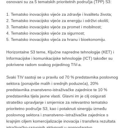
osnovani su za 5 tematskih prioritetnih područja (TPP) S3:
1. Tematsko inovacijsko vijeće za zdravlje i kvalitetu života;
2. Tematsko inovacijsko vijeće za energiju i održivi okoliš;
3. Tematsko inovacijsko vijeće za promet i mobilnost;
4. Tematsko inovacijsko vijeće za sigurnost;
5. Tematsko inovacijsko vijeća za hranu i bioekonomiju.
Horizontalne S3 teme, Ključne napredne tehnologije (KET) i
Informacijske i komunikacijske tehnologije (ICT) također su
pokrivene radom svakog pojedinog TIV-a.
Svaki TIV sastoji se u pravilu od 70 % predstavnika poslovnog
sektora (ponajviše malih i srednjih poduzeća), 20%
predstavnika znanstveno-istraživačke zajednice te 10 %
predstavnika tijela javne vlasti. Glavni im je cilj osigurati
strateško upravljanje i smjernice za relevantno tematsko
prioritetno područje S3, kao i potaknuti sinergiju između
poslovnog sektora i znanstveno–istraživačke zajednice s
krajnjim ciljem komercijalizacije inovacija i transfera rezultata
istraživačko-razvojnih aktivnosti u gospodarstvo.