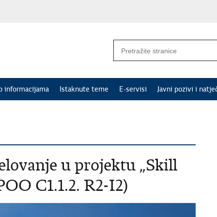
p informacijama
Istaknute teme
E-servisi
Javni pozivi i natje
elovanje u projektu „Skill
POO C1.1.2. R2-I2)