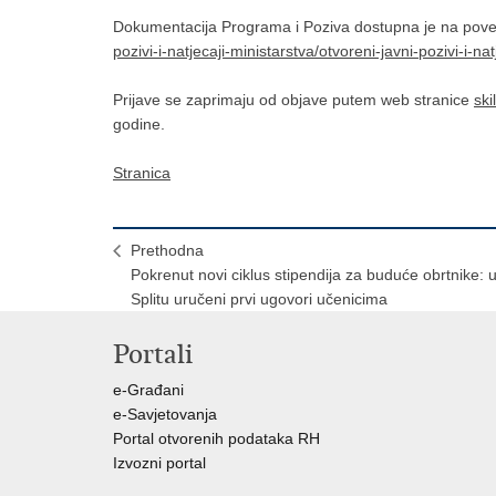
Dokumentacija Programa i Poziva dostupna je na pove
pozivi-i-natjecaji-ministarstva/otvoreni-javni-pozivi-i-na
Prijave se zaprimaju od objave putem web stranice
ski
godine.
Stranica
Prethodna
Pokrenut novi ciklus stipendija za buduće obrtnike: 
Splitu uručeni prvi ugovori učenicima
Portali
e-Građani
e-Savjetovanja
Portal otvorenih podataka RH
Izvozni portal