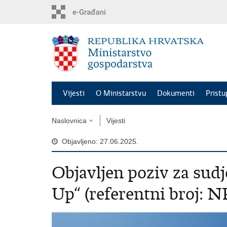
Preskoči
na
glavni
sadržaj
Vijesti
O Ministarstvu
Dokumenti
Pristu
Naslovnica
Vijesti
Objavljeno: 27.06.2025.
Objavljen poziv za sudj
Up“ (referentni broj: N