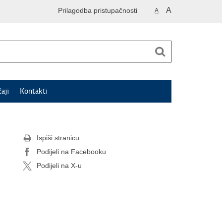
A
Prilagodba pristupačnosti
A
čaji
Kontakti
Ispiši stranicu
Podijeli na Facebooku
Podijeli na X-u