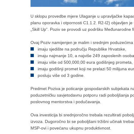
U sklopu provedbe mjere Ulaganje u upravljačke kapaci
planu oporavka i otpornosti C1.1.2. R2-I2) objavljen je
„Skill Up“. Poziv se provodi uz podršku Međunarodne fi
Ovaj Poziv namijenjen je malim i srednjim poduzećima (
imaju sjedište na području Republike Hrvatske,
imaju najmanje 10, a najviše 249 zaposlenih osoba
imaju više od 500,000,00 eura godišnjeg prometa,
imaju godišnji promet koji ne prelazi 50 milijuna eur
posluju više od 3 godine.
Predmet Poziva je poticanje gospodarskih subjekata na
poduzetničku savjetodavnu potporu radi poboljšanja pos
poslovnog mentorstva i podučavanja.
Ova investicija bi srednjoročno trebala rezultirati pob
izvoza. Dugoročno bi se poboljšani tržišni učinak treba
MSP-ovi i povećanu ukupnu produktivnost.