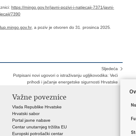
znici:
https://mingo.gov.hr/javni-pozivi-i-natjecaji-7371/javni-
tjecaji/7390
llup.mingo.gov.hr
, a poziv je otvoren do 31. prosinca 2025.
Sljedeća
u
Potpisani novi ugovori o istraživanju ugljikovodika: Veći
prihodi i jačanje energetske sigurnosti Hrvatske
Ov
Važne poveznice
In
n
Nu
Vlada Republike Hrvatske
Hrvatski sabor
Age
Fu
Portal javne nabave
Hrv
Centar unutarnjeg tržišta EU
Hrv
St
Europski potrošački centar