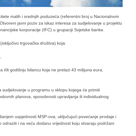
tete malih i srednjih poduzeća (referentni broj u Nacionalnom
 Otvoreni javni poziv za iskaz interesa za sudjelovanje u projektu
nancijske korporacije (IFC) u grupaciji Svjetske banke.
isključivo trgovačka društva) koja:
,
a i/ili godišnju bilancu koja ne prelazi 43 milijuna eura,
 sudjelovanje u programu u sklopu kojega će primiti
lovnih planova, sposobnosti upravljanja ili individualnog
oljšanjem uspješnosti MSP-ova, uključujući povećanje prodaje i
o odraziti i na veću dodanu vrijednost koju stvaraju podržani