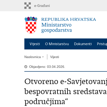
Preskoči
na
glavni
sadržaj
Vijesti
O Ministarstvu
Dokumenti
Pristu
Naslovnica
Vijesti
Objavljeno: 03.04.2026.
Otvoreno e-Savjetovanj
bespovratnih sredstava
područjima“