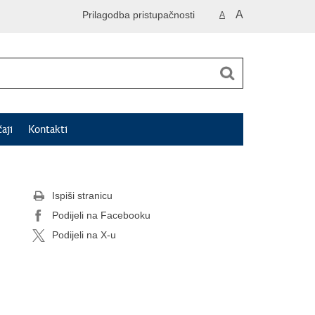
A
Prilagodba pristupačnosti
A
čaji
Kontakti
Ispiši stranicu
Podijeli na Facebooku
Podijeli na X-u