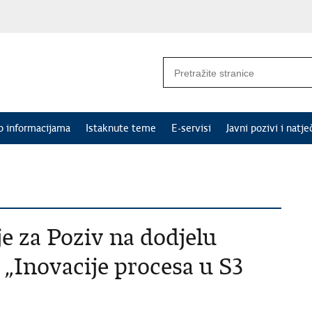
p informacijama
Istaknute teme
E-servisi
Javni pozivi i natje
e za Poziv na dodjelu
 „Inovacije procesa u S3