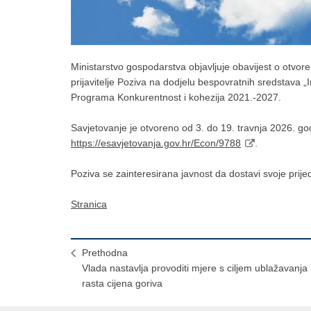
Ministarstvo gospodarstva objavljuje obavijest o otv
prijavitelje Poziva na dodjelu bespovratnih sredstava „
Programa Konkurentnost i kohezija 2021.-2027.
Savjetovanje je otvoreno od 3. do 19. travnja 2026. go
https://esavjetovanja.gov.hr/Econ/9788
.
Poziva se zainteresirana javnost da dostavi svoje prije
Stranica
Prethodna
Vlada nastavlja provoditi mjere s ciljem ublažavanja
rasta cijena goriva