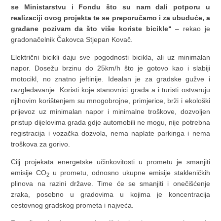
se Ministarstvu i Fondu što su nam dali potporu u
realizaciji ovog projekta te se preporučamo i za ubuduće, a
građane pozivam da što više koriste bicikle“
– rekao je
gradonačelnik Čakovca Stjepan Kovač.
Električni bicikli daju sve pogodnosti bicikla, ali uz minimalan
napor. Dosežu brzinu do 25km/h što je gotovo kao i slabiji
motocikl, no znatno jeftinije. Idealan je za gradske gužve i
razgledavanje. Koristi koje stanovnici grada a i turisti ostvaruju
njihovim korištenjem su mnogobrojne, primjerice, brži i ekološki
prijevoz uz minimalan napor i minimalne troškove, dozvoljen
pristup dijelovima grada gdje automobili ne mogu, nije potrebna
registracija i vozačka dozvola, nema naplate parkinga i nema
troškova za gorivo.
Cilj projekata energetske učinkovitosti u prometu je smanjiti
emisije CO
u prometu, odnosno ukupne emisije stakleničkih
2
plinova na razini države. Time će se smanjiti i onečišćenje
zraka, posebno u gradovima u kojima je koncentracija
cestovnog gradskog prometa i najveća.