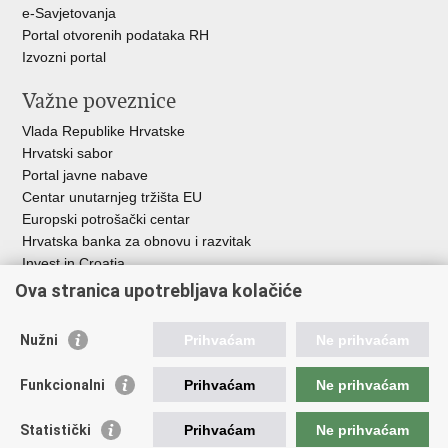
e-Savjetovanja
Portal otvorenih podataka RH
Izvozni portal
Važne poveznice
Vlada Republike Hrvatske
Hrvatski sabor
Portal javne nabave
Centar unutarnjeg tržišta EU
Europski potrošački centar
Hrvatska banka za obnovu i razvitak
Invest in Croatia
Europska banka za obnovu i razvoj
Ova stranica upotrebljava kolačiće
Strukturni i investicijski fondovi
Središnja agencija za financiranje i ugovaranje
Nužni
Prihvaćam
Ne prihvaćam
Institucije i javne ustanove u nadležnosti
Funkcionalni
Prihvaćam
Ne prihvaćam
Ministarstva
Agencija za ugljikovodike
Statistički
Prihvaćam
Ne prihvaćam