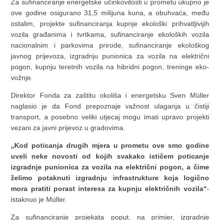
Za sufinanciranje energetske učinkovitosti u prometu ukupno je
ove godine osigurano 31,5 milijuna kuna, a obuhvaća, među
ostalim, projekte sufinanciranja kupnje ekološki prihvatljivijih
vozila građanima i tvrtkama, sufinanciranje ekoloških vozila
nacionalnim i parkovima prirode, sufinanciranje ekološkog
javnog prijevoza, izgradnju punionica za vozila na električni
pogon, kupnju teretnih vozila na hibridni pogon, treninge eko-
vožnje.
Direktor Fonda za zaštitu okoliša i energetsku Sven Müller
naglasio je da Fond prepoznaje važnost ulaganja u čistiji
transport, a posebno veliki utjecaj mogu imati upravo projekti
vezani za javni prijevoz u gradovima.
„Kod poticanja drugih mjera u prometu ove smo godine
uveli neke novosti od kojih svakako ističem poticanje
izgradnje punionica za vozila na električni pogon, a čime
želimo potaknuti izgradnju infrastrukture koja logično
mora pratiti porast interesa za kupnju električnih vozila“
-
istaknuo je Müller.
Za sufinanciranje projekata poput, na primjer, izgradnje