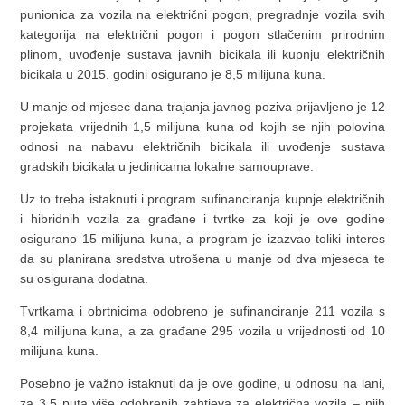
punionica za vozila na električni pogon, pregradnje vozila svih
kategorija na električni pogon i pogon stlačenim prirodnim
plinom, uvođenje sustava javnih bicikala ili kupnju električnih
bicikala u 2015. godini osigurano je 8,5 milijuna kuna.
U manje od mjesec dana trajanja javnog poziva prijavljeno je 12
projekata vrijednih 1,5 milijuna kuna od kojih se njih polovina
odnosi na nabavu električnih bicikala ili uvođenje sustava
gradskih bicikala u jedinicama lokalne samouprave.
Uz to treba istaknuti i program sufinanciranja kupnje električnih
i hibridnih vozila za građane i tvrtke za koji je ove godine
osigurano 15 milijuna kuna, a program je izazvao toliki interes
da su planirana sredstva utrošena u manje od dva mjeseca te
su osigurana dodatna.
Tvrtkama i obrtnicima odobreno je sufinanciranje 211 vozila s
8,4 milijuna kuna, a za građane 295 vozila u vrijednosti od 10
milijuna kuna.
Posebno je važno istaknuti da je ove godine, u odnosu na lani,
za 3,5 puta više odobrenih zahtjeva za električna vozila – njih