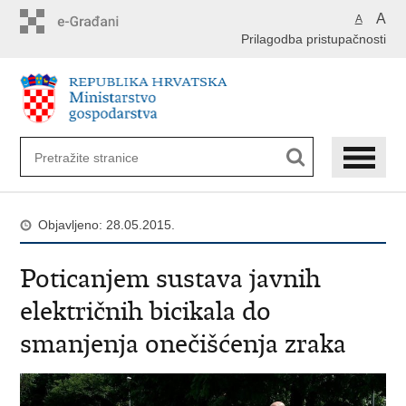
Preskoči
A
A
na
Prilagodba pristupačnosti
glavni
sadržaj
Objavljeno: 28.05.2015.
Poticanjem sustava javnih
električnih bicikala do
smanjenja onečišćenja zraka