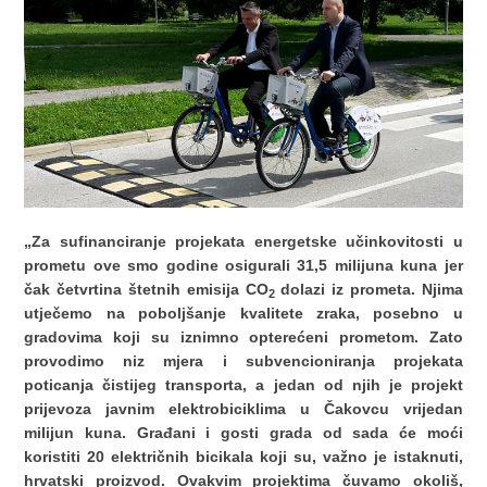
„Za sufinanciranje projekata energetske učinkovitosti u
prometu ove smo godine osigurali 31,5 milijuna kuna jer
čak četvrtina štetnih emisija CO
dolazi iz prometa.
Njima
2
utječemo na poboljšanje kvalitete zraka, posebno u
gradovima koji su iznimno opterećeni prometom. Zato
provodimo niz mjera i subvencioniranja projekata
poticanja čistijeg transporta, a jedan od njih je projekt
prijevoza javnim elektrobiciklima u Čakovcu vrijedan
milijun kuna.
Građani i gosti grada od sada će moći
koristiti 20 električnih bicikala koji su, važno je istaknuti,
hrvatski proizvod.
Ovakvim projektima čuvamo okoliš,