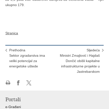
ukupno 179.
Stranica
Prethodna
Sljedeća
Sektor zgradarstva ima
Ministri Zmajlović i Hajdaš
veliki potencijal za
Dončić obišli kapitalne
energetske uštede
infrastrukturne projekte u
Jastrebarskom
Ispiši
Podijeli
Podijeli
stranicu
na
na
Portali
Facebooku
X-
u
e-Građani