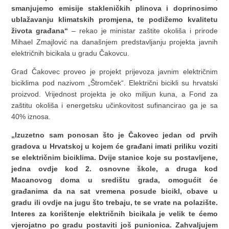
smanjujemo emisije stakleničkih plinova i doprinosimo
ublažavanju klimatskih promjena, te podižemo kvalitetu
života građana“
– rekao je ministar zaštite okoliša i prirode
Mihael Zmajlović na današnjem predstavljanju projekta javnih
električnih bicikala u gradu Čakovcu.
Grad Čakovec proveo je projekt prijevoza javnim električnim
biciklima pod nazivom „Štromček“. Električni bicikli su hrvatski
proizvod. Vrijednost projekta je oko milijun kuna, a Fond za
zaštitu okoliša i energetsku učinkovitost sufinancirao ga je sa
40% iznosa.
„Izuzetno sam ponosan što je Čakovec jedan od prvih
gradova u Hrvatskoj u kojem će građani imati priliku voziti
se električnim biciklima. Dvije stanice koje su postavljene,
jedna ovdje kod 2. osnovne škole, a druga kod
Macanovog doma u središtu grada, omogućit će
građanima da na sat vremena posude bicikl, obave u
gradu ili ovdje na jugu što trebaju, te se vrate na polazište.
Interes za korištenje električnih bicikala je velik te ćemo
vjerojatno po gradu postaviti još punionica. Zahvaljujem