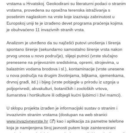
vrstama u Hrvatskoj. Geokodirani su literaturni podaci o stranim
vrstama, provedena su opsežna terenska istraživanja s
posebnim naglaskom na vrste koje izazivaju zabrinutost u
Europskoj uniji te je izrađeno devet programa praćenja kojima
je obuhvaćeno 11 invazivnih stranih vrsta.
Analizom je utvrđeno da su najčešći putovi unošenja i širenja
spontano širenje (sekundarno samostalno širenje vrsta nakon
prvog unosa u novo područje), slijepi putnici (vrste slučajno
prenesene na prijevoznim sredstvima, opremi, strojevima, u
balastnim vodama brodova i sl.), kontaminacije (vrste unesene
u nova područja na drugim životinjama, biljkama, sjemenkama,
drvnoj građi, itd.) i bijeg (vrste pobjegle u prirodu iz uzgoja u
poljoprivredi, akvakulturi, botaničkih i zooloških vrtova,
šumarstva i hortikulture ili odbjegli kućni ljubimci i živi mamci).
U sklopu projekta izrađen je informacijski sustav o stranim i
invazivnim stranim vrstama (dostupan na web stranici
www.invazivnevrste.hr
) kao i aplikacija za pametne telefone
koja je namijenjena široj javnosti putem koje zainteresirani