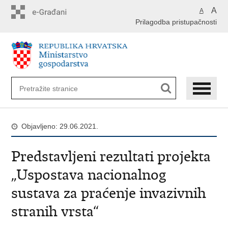
Preskoči
A
A
na
Prilagodba pristupačnosti
glavni
sadržaj
Objavljeno: 29.06.2021.
Predstavljeni rezultati projekta
„Uspostava nacionalnog
sustava za praćenje invazivnih
stranih vrsta“