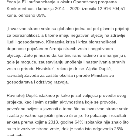
čega je EU sufinanciranje u okviru Operativnog programa
Konkurentnost i kohezija 2014. - 2020. iznosilo 12.916.704,51
kuna, odnosno 85%.
„Invazivne strane vrste su globalno jedna od pet glavnih prijetnji
za bioraznolikost, a k tome imaju negativan utjecaj na zdravlje
ljudi i gospodarstvo. Klimatska kriza i kriza bioraznolikosti
doprinose pojačanom širenju stranih vrsta i negativnom
utjecaju. Zato je nužno da kontinuirano radimo na smanjenju i,
gdje je moguće, zaustavljanju unošenja i nastanjivanja stranih
vrsta u prirodu Hrvatske“, rekao je dr. sc. Aljoša Duplić,
ravnatelj Zavoda za zaštitu okoliša i prirode Ministarstva
gospodarstva i održivog razvoja.
Ravnatelj Duplić istaknuo je kako je zahvaljujući provedbi ovog
projekta, kao i svim ostalim aktivnostima koje se provode,
povećana svijest u javnosti o tome što su invazivne strane vrste
i zašto je važno spriječiti njihovo širenje. To pokazuju i rezultati
anketa prema kojima 2013. godine 64% ispitanika nije znalo što
su to invazivne strane vrste, dok je sada isto odgovorilo 25%
ispitanika.