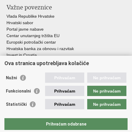
Važne poveznice
Vlada Republike Hrvatske
Hrvatski sabor
Portal javne nabave
Centar unutarnjeg tržišta EU
Europski potrošački centar
Hrvatska banka za obnovu i razvitak
Invest in Croatia
Europska banka za obnovu i razvoj
Ova stranica upotrebljava kolačiće
Strukturni i investicijski fondovi
Središnja agencija za financiranje i ugovaranje
Nužni
Prihvaćam
Ne prihvaćam
Institucije i javne ustanove u nadležnosti
Funkcionalni
Prihvaćam
Ne prihvaćam
Ministarstva
Agencija za ugljikovodike
Statistički
Prihvaćam
Ne prihvaćam
Hrvatska akreditacijska agencija
Hrvatski zavod za norme
Hrvatska agencija za malo gospodarstvo, inovacije i investicije
Prihvaćam odabrane
Državni zavod za mjeriteljstvo