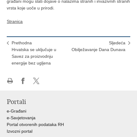
građani mogu slati dojave o nalazima stranih i invazivnih stranih
vrsta koje uoče u prirodi.
Stranica
Prethodna
Sljedeća
Hrvatska se uključuje u
Obilježavanje Dana Dunava
Savez za proizvodnju
energije bez ugljena
Ispiši
Podijeli
Podijeli
stranicu
na
na
Portali
Facebooku
X-
u
e-Građani
e-Savjetovanja
Portal otvorenih podataka RH
Izvozni portal