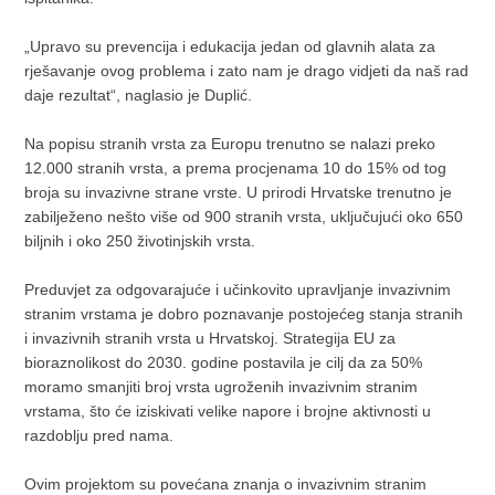
„Upravo su prevencija i edukacija jedan od glavnih alata za
rješavanje ovog problema i zato nam je drago vidjeti da naš rad
daje rezultat“, naglasio je Duplić.
Na popisu stranih vrsta za Europu trenutno se nalazi preko
12.000 stranih vrsta, a prema procjenama 10 do 15% od tog
broja su invazivne strane vrste. U prirodi Hrvatske trenutno je
zabilježeno nešto više od 900 stranih vrsta, uključujući oko 650
biljnih i oko 250 životinjskih vrsta.
Preduvjet za odgovarajuće i učinkovito upravljanje invazivnim
stranim vrstama je dobro poznavanje postojećeg stanja stranih
i invazivnih stranih vrsta u Hrvatskoj. Strategija EU za
bioraznolikost do 2030. godine postavila je cilj da za 50%
moramo smanjiti broj vrsta ugroženih invazivnim stranim
vrstama, što će iziskivati velike napore i brojne aktivnosti u
razdoblju pred nama.
Ovim projektom su povećana znanja o invazivnim stranim