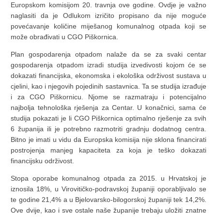
Europskom komisijom 20. travnja ove godine. Ovdje je važno
naglasiti da je Odlukom izričito propisano da nije moguće
povećavanje količine miješanog komunalnog otpada koji se
može obrađivati u CGO Piškornica.
Plan gospodarenja otpadom nalaže da se za svaki centar
gospodarenja otpadom izradi studija izvedivosti kojom će se
dokazati financijska, ekonomska i ekološka održivost sustava u
cjelini, kao i njegovih pojedinih sastavnica. Ta se studija izrađuje
i za CGO Piškornicu. Njome se razmatraju i potencijalno
najbolja tehnološka rješenja za Centar. U konačnici, sama će
studija pokazati je li CGO Piškornica optimalno rješenje za svih
6 županija ili je potrebno razmotriti gradnju dodatnog centra.
Bitno je imati u vidu da Europska komisija nije sklona financirati
postrojenja manjeg kapaciteta za koja je teško dokazati
financijsku održivost.
Stopa oporabe komunalnog otpada za 2015. u Hrvatskoj je
iznosila 18%, u Virovitičko-podravskoj županiji oporabljivalo se
te godine 21,4% a u Bjelovarsko-bilogorskoj županiji tek 14,2%.
Ove dvije, kao i sve ostale naše županije trebaju uložiti znatne