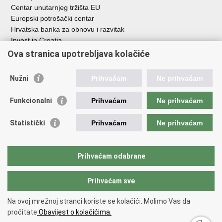
Centar unutarnjeg tržišta EU
Europski potrošački centar
Hrvatska banka za obnovu i razvitak
Invest in Croatia
Europska banka za obnovu i razvoj
Ova stranica upotrebljava kolačiće
Strukturni i investicijski fondovi
Središnja agencija za financiranje i ugovaranje
Nužni
Prihvaćam
Ne prihvaćam
Institucije i javne ustanove u nadležnosti
Funkcionalni
Prihvaćam
Ne prihvaćam
Ministarstva
Agencija za ugljikovodike
Statistički
Prihvaćam
Ne prihvaćam
Hrvatska akreditacijska agencija
Hrvatski zavod za norme
Hrvatska agencija za malo gospodarstvo, inovacije i investicije
Prihvaćam odabrane
Državni zavod za mjeriteljstvo
Prihvaćam sve
Na ovoj mrežnoj stranci koriste se kolačići. Molimo Vas da
Povratak na vrh
pročitate
Obavijest o kolačićima.
Copyright © 2026 Ministarstvo gospodarstva /
Izjava o pristupačnosti
.