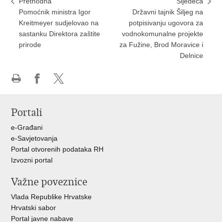
Prethodna
Sljedeća
Pomoćnik ministra Igor
Državni tajnik Šiljeg na
Kreitmeyer sudjelovao na
potpisivanju ugovora za
sastanku Direktora zaštite
vodnokomunalne projekte
prirode
za Fužine, Brod Moravice i
Delnice
Ispiši
Podijeli
Podijeli
stranicu
na
na
Portali
Facebooku
X-
u
e-Građani
e-Savjetovanja
Portal otvorenih podataka RH
Izvozni portal
Važne poveznice
Vlada Republike Hrvatske
Hrvatski sabor
Portal javne nabave