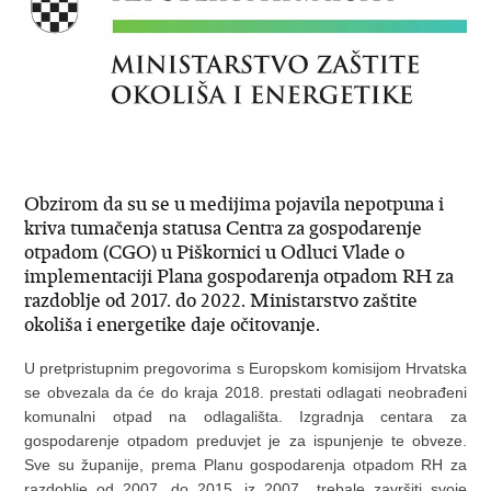
Obzirom da su se u medijima pojavila nepotpuna i
kriva tumačenja statusa Centra za gospodarenje
otpadom (CGO) u Piškornici u Odluci Vlade o
implementaciji Plana gospodarenja otpadom RH za
razdoblje od 2017. do 2022. Ministarstvo zaštite
okoliša i energetike daje očitovanje.
U pretpristupnim pregovorima s Europskom komisijom Hrvatska
se obvezala da će do kraja 2018. prestati odlagati neobrađeni
komunalni otpad na odlagališta. Izgradnja centara za
gospodarenje otpadom preduvjet je za ispunjenje te obveze.
Sve su županije, prema Planu gospodarenja otpadom RH za
razdoblje od 2007. do 2015. iz 2007., trebale završiti svoje