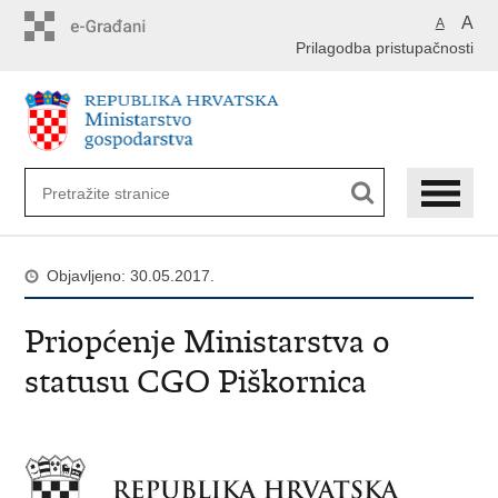
Preskoči
A
A
na
Prilagodba pristupačnosti
glavni
sadržaj
Objavljeno: 30.05.2017.
Priopćenje Ministarstva o
statusu CGO Piškornica