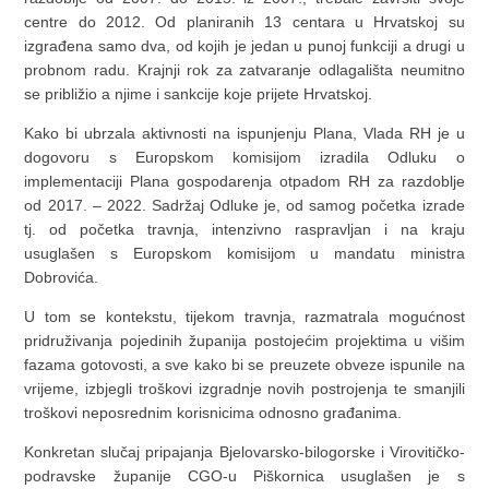
centre do 2012. Od planiranih 13 centara u Hrvatskoj su
izgrađena samo dva, od kojih je jedan u punoj funkciji a drugi u
probnom radu. Krajnji rok za zatvaranje odlagališta neumitno
se približio a njime i sankcije koje prijete Hrvatskoj.
Kako bi ubrzala aktivnosti na ispunjenju Plana, Vlada RH je u
dogovoru s Europskom komisijom izradila Odluku o
implementaciji Plana gospodarenja otpadom RH za razdoblje
od 2017. – 2022. Sadržaj Odluke je, od samog početka izrade
tj. od početka travnja, intenzivno raspravljan i na kraju
usuglašen s Europskom komisijom u mandatu ministra
Dobrovića.
U tom se kontekstu, tijekom travnja, razmatrala mogućnost
pridruživanja pojedinih županija postojećim projektima u višim
fazama gotovosti, a sve kako bi se preuzete obveze ispunile na
vrijeme, izbjegli troškovi izgradnje novih postrojenja te smanjili
troškovi neposrednim korisnicima odnosno građanima.
Konkretan slučaj pripajanja Bjelovarsko-bilogorske i Virovitičko-
podravske županije CGO-u Piškornica usuglašen je s