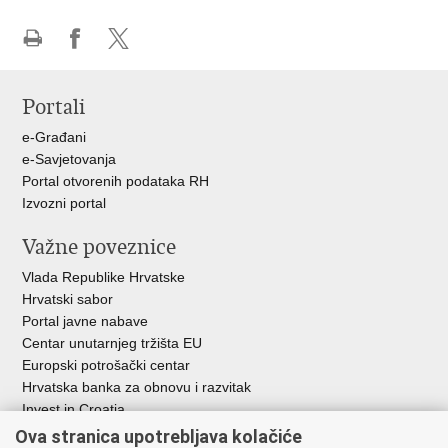
Ispiši
Podijeli
Podijeli
stranicu
na
na
Portali
Facebooku
X-
u
e-Građani
e-Savjetovanja
Portal otvorenih podataka RH
Izvozni portal
Važne poveznice
Vlada Republike Hrvatske
Hrvatski sabor
Portal javne nabave
Centar unutarnjeg tržišta EU
Europski potrošački centar
Hrvatska banka za obnovu i razvitak
Invest in Croatia
Europska banka za obnovu i razvoj
Ova stranica upotrebljava kolačiće