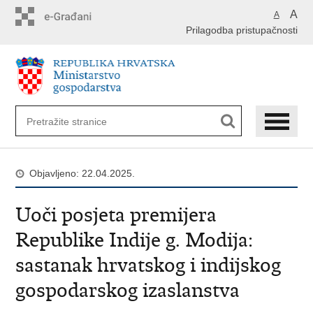
Preskoči
A
A
na
Prilagodba pristupačnosti
glavni
sadržaj
Objavljeno: 22.04.2025.
Uoči posjeta premijera
Republike Indije g. Modija:
sastanak hrvatskog i indijskog
gospodarskog izaslanstva