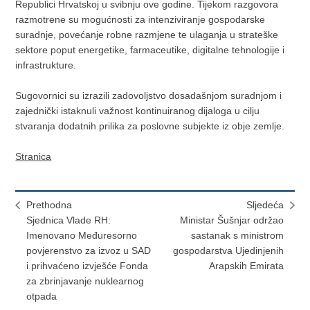
Republici Hrvatskoj u svibnju ove godine. Tijekom razgovora
razmotrene su mogućnosti za intenziviranje gospodarske
suradnje, povećanje robne razmjene te ulaganja u strateške
sektore poput energetike, farmaceutike, digitalne tehnologije i
infrastrukture.
Sugovornici su izrazili zadovoljstvo dosadašnjom suradnjom i
zajednički istaknuli važnost kontinuiranog dijaloga u cilju
stvaranja dodatnih prilika za poslovne subjekte iz obje zemlje.
Stranica
Prethodna
Sljedeća
Sjednica Vlade RH:
Ministar Šušnjar održao
Imenovano Međuresorno
sastanak s ministrom
povjerenstvo za izvoz u SAD
gospodarstva Ujedinjenih
i prihvaćeno izvješće Fonda
Arapskih Emirata
za zbrinjavanje nuklearnog
otpada