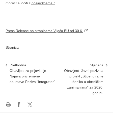
moraju suočiti s
posljedicama."
Press Release na stranicama Vijeća EU od 30.6.
Stranica
Prethodna
Sljedeća
Obavijest za prijavitelje-
Obavijest: Javni poziv za
Najava privremene
projekt „Stipendiranje
obustave Poziva "Integrator"
učenika u obrtničkim
zanimanjima“ za 2020.
godinu
Ispiši
Podijeli
Podijeli