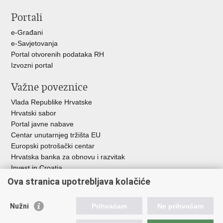
stranicu
na
na
Portali
Facebooku
X-
u
e-Građani
e-Savjetovanja
Portal otvorenih podataka RH
Izvozni portal
Važne poveznice
Vlada Republike Hrvatske
Hrvatski sabor
Portal javne nabave
Centar unutarnjeg tržišta EU
Europski potrošački centar
Hrvatska banka za obnovu i razvitak
Invest in Croatia
Europska banka za obnovu i razvoj
Ova stranica upotrebljava kolačiće
Strukturni i investicijski fondovi
Središnja agencija za financiranje i ugovaranje
Nužni
Prihvaćam
Ne prihvaćam
Institucije i javne ustanove u nadležnosti