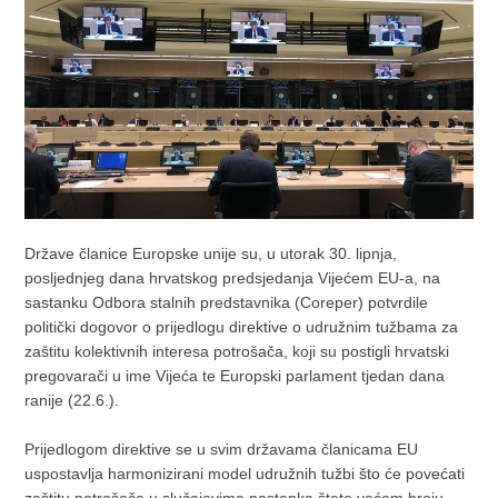
Države članice Europske unije su, u utorak 30. lipnja,
posljednjeg dana hrvatskog predsjedanja Vijećem EU-a, na
sastanku Odbora stalnih predstavnika (Coreper) potvrdile
politički dogovor o prijedlogu direktive o udružnim tužbama za
zaštitu kolektivnih interesa potrošača, koji su postigli hrvatski
pregovarači u ime Vijeća te Europski parlament tjedan dana
ranije (22.6.).
Prijedlogom direktive se u svim državama članicama EU
uspostavlja harmonizirani model udružnih tužbi što će povećati
zaštitu potrošača u slučajevima nastanka štete većem broju