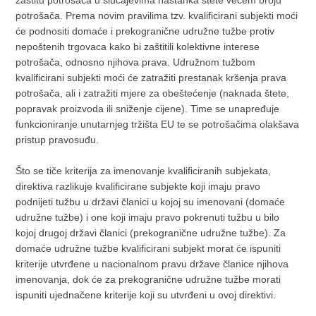
potrošača. Prema novim pravilima tzv. kvalificirani subjekti moći
će podnositi domaće i prekogranične udružne tužbe protiv
nepoštenih trgovaca kako bi zaštitili kolektivne interese
potrošača, odnosno njihova prava. Udružnom tužbom
kvalificirani subjekti moći će zatražiti prestanak kršenja prava
potrošača, ali i zatražiti mjere za obeštećenje (naknada štete,
popravak proizvoda ili sniženje cijene). Time se unapređuje
funkcioniranje unutarnjeg tržišta EU te se potrošačima olakšava
pristup pravosuđu.
Što se tiče kriterija za imenovanje kvalificiranih subjekata,
direktiva razlikuje kvalificirane subjekte koji imaju pravo
podnijeti tužbu u državi članici u kojoj su imenovani (domaće
udružne tužbe) i one koji imaju pravo pokrenuti tužbu u bilo
kojoj drugoj državi članici (prekogranične udružne tužbe). Za
domaće udružne tužbe kvalificirani subjekt morat će ispuniti
kriterije utvrđene u nacionalnom pravu države članice njihova
imenovanja, dok će za prekogranične udružne tužbe morati
ispuniti ujednačene kriterije koji su utvrđeni u ovoj direktivi.