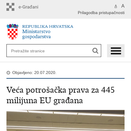
Preskoči
A
A
na
Prilagodba pristupačnosti
glavni
sadržaj
Objavljeno: 20.07.2020.
Veća potrošačka prava za 445
milijuna EU građana