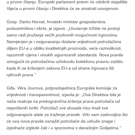
u prvom čitanju. Europski parlament potom će odobriti stajalište
Vijeća u prvom čitanju i Direktiva će se smatrati usvojenom.
Gosp. Darko Horvat, hrvatski ministar gospodarstva,
poduzetništva i obrta, je izjavio: „
Unutarnje tržište ne postoji
samo radi pružanja većih poslovnih mogućnosti trgovcima.
Namijenjen je i osiguravanju dodane vrijednosti potrošačima
diljem EU-a u obliku kvalitetnijih proizvoda, veće raznolikosti,
razumnih cijena i visokih sigurnosnih standarda. Nova pravila
omogućit će potrošačima učinkovitu kolektivnu pravnu zaštitu
kada ih se kršenjem zakona EU-a od strane trgovaca liši
njihovih prava.“
Gđa. Věra Jourova, potpredsjednica Europske komisije za
vrijednosti i transparentnost, izjavila je: „
Ova Direktiva bila je
naša reakcija na prekogranična kršenja prava potrošača od
nepoštenih tvrtki. Potrošači sve dosada nisu imali sve
odgovarajuće alate za traženje pravde. Vrlo sam zadovoljna što
će ova nova pravila osnažiti potrošače da udruže snage i
izjednače izglede čak i u sporovima s današnjim Golijatima.
”