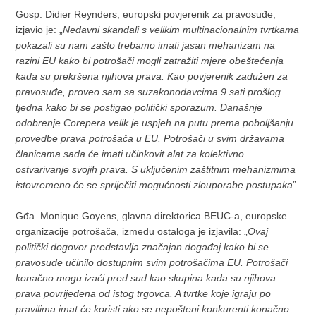
Gosp. Didier Reynders, europski povjerenik za pravosuđe,
izjavio je: „
Nedavni skandali s velikim multinacionalnim tvrtkama
pokazali su nam zašto trebamo imati jasan mehanizam na
razini EU kako bi potrošači mogli zatražiti mjere obeštećenja
kada su prekršena njihova prava. Kao povjerenik zadužen za
pravosuđe, proveo sam sa suzakonodavcima 9 sati prošlog
tjedna kako bi se postigao politički sporazum. Današnje
odobrenje Corepera velik je uspjeh na putu prema poboljšanju
provedbe prava potrošača u EU. Potrošači u svim državama
članicama sada će imati učinkovit alat za kolektivno
ostvarivanje svojih prava. S uključenim zaštitnim mehanizmima
istovremeno će se spriječiti mogućnosti zlouporabe postupaka
”.
Gđa. Monique Goyens, glavna direktorica BEUC-a, europske
organizacije potrošača, između ostaloga je izjavila: „
Ovaj
politički dogovor predstavlja značajan događaj kako bi se
pravosuđe učinilo dostupnim svim potrošačima EU. Potrošači
konačno mogu izaći pred sud kao skupina kada su njihova
prava povrijeđena od istog trgovca. A tvrtke koje igraju po
pravilima imat će koristi ako se nepošteni konkurenti konačno