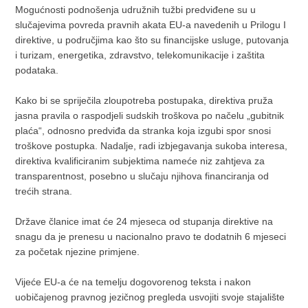
Mogućnosti podnošenja udružnih tužbi predviđene su u
slučajevima povreda pravnih akata EU-a navedenih u Prilogu I
direktive, u područjima kao što su financijske usluge, putovanja
i turizam, energetika, zdravstvo, telekomunikacije i zaštita
podataka.
Kako bi se spriječila zloupotreba postupaka, direktiva pruža
jasna pravila o raspodjeli sudskih troškova po načelu „gubitnik
plaća“, odnosno predviđa da stranka koja izgubi spor snosi
troškove postupka. Nadalje, radi izbjegavanja sukoba interesa,
direktiva kvalificiranim subjektima nameće niz zahtjeva za
transparentnost, posebno u slučaju njihova financiranja od
trećih strana.
Države članice imat će 24 mjeseca od stupanja direktive na
snagu da je prenesu u nacionalno pravo te dodatnih 6 mjeseci
za početak njezine primjene.
Vijeće EU-a će na temelju dogovorenog teksta i nakon
uobičajenog pravnog jezičnog pregleda usvojiti svoje stajalište