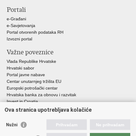
stranicu
na
na
Portali
Facebooku
X-
u
e-Građani
e-Savjetovanja
Portal otvorenih podataka RH
Izvozni portal
Važne poveznice
Vlada Republike Hrvatske
Hrvatski sabor
Portal javne nabave
Centar unutarnjeg tržišta EU
Europski potrošački centar
Hrvatska banka za obnovu i razvitak
Invest in Croatia
Europska banka za obnovu i razvoj
Ova stranica upotrebljava kolačiće
Strukturni i investicijski fondovi
Središnja agencija za financiranje i ugovaranje
Nužni
Prihvaćam
Ne prihvaćam
Institucije i javne ustanove u nadležnosti