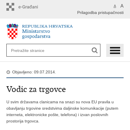
Preskoči
A
A
na
Prilagodba pristupačnosti
glavni
sadržaj
Objavljeno: 09.07.2014.
Vodic za trgovce
U svim državama clanicama na snazi su nova EU pravila u
obavljanju trgovine sredstvima daljinske komunikacije (putem
interneta, elektronicke pošte, telefona) i izvan poslovnih
prostorija trgovca.