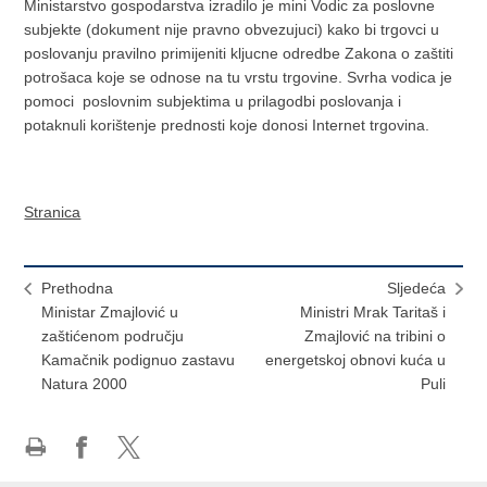
Ministarstvo gospodarstva izradilo je mini Vodic za poslovne
subjekte (dokument nije pravno obvezujuci) kako bi trgovci u
poslovanju pravilno primijeniti kljucne odredbe Zakona o zaštiti
potrošaca koje se odnose na tu vrstu trgovine. Svrha vodica je
pomoci poslovnim subjektima u prilagodbi poslovanja i
potaknuli korištenje prednosti koje donosi Internet trgovina.
Stranica
Prethodna
Sljedeća
Ministar Zmajlović u
Ministri Mrak Taritaš i
zaštićenom području
Zmajlović na tribini o
Kamačnik podignuo zastavu
energetskoj obnovi kuća u
Natura 2000
Puli
Ispiši
Podijeli
Podijeli