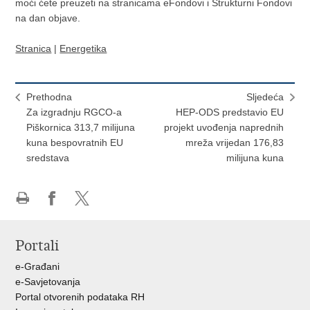
moći ćete preuzeti na stranicama eFondovi i Strukturni Fondovi
na dan objave.
Stranica
|
Energetika
Prethodna
Sljedeća
Za izgradnju RGCO-a
HEP-ODS predstavio EU
Piškornica 313,7 milijuna
projekt uvođenja naprednih
kuna bespovratnih EU
mreža vrijedan 176,83
sredstava
milijuna kuna
Ispiši
Podijeli
Podijeli
stranicu
na
na
Portali
Facebooku
X-
u
e-Građani
e-Savjetovanja
Portal otvorenih podataka RH