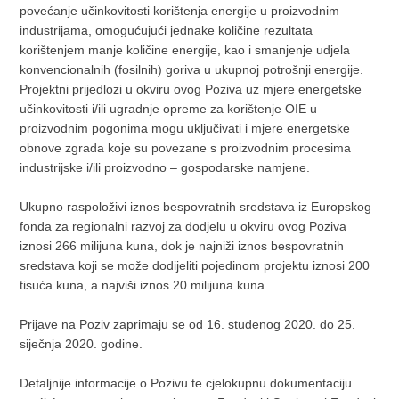
povećanje učinkovitosti korištenja energije u proizvodnim
industrijama, omogućujući jednake količine rezultata
korištenjem manje količine energije, kao i smanjenje udjela
konvencionalnih (fosilnih) goriva u ukupnoj potrošnji energije.
Projektni prijedlozi u okviru ovog Poziva uz mjere energetske
učinkovitosti i/ili ugradnje opreme za korištenje OIE u
proizvodnim pogonima mogu uključivati i mjere energetske
obnove zgrada koje su povezane s proizvodnim procesima
industrijske i/ili proizvodno – gospodarske namjene.
Ukupno raspoloživi iznos bespovratnih sredstava iz Europskog
fonda za regionalni razvoj za dodjelu u okviru ovog Poziva
iznosi 266 milijuna kuna, dok je najniži iznos bespovratnih
sredstava koji se može dodijeliti pojedinom projektu iznosi 200
tisuća kuna, a najviši iznos 20 milijuna kuna.
Prijave na Poziv zaprimaju se od 16. studenog 2020. do 25.
siječnja 2020. godine.
Detaljnije informacije o Pozivu te cjelokupnu dokumentaciju