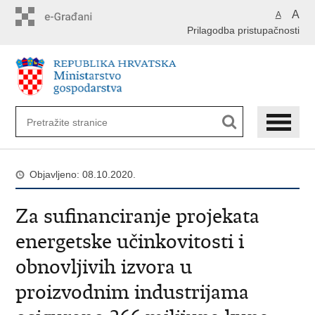
Preskoči
A
A
na
Prilagodba pristupačnosti
glavni
sadržaj
Objavljeno: 08.10.2020.
Za sufinanciranje projekata
energetske učinkovitosti i
obnovljivih izvora u
proizvodnim industrijama