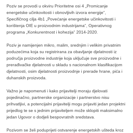
Poziv se provodi u okviru Prioritetne osi 4 „Promicanje
energetske učinkovitosti i obnovljivih izvora energije“,
Specifičnog cilja 4b1 „Povećanje energetske učinkovitosti i
korištenja OIE u proizvodnim industrijama“, Operativnog
programa „Konkurentnost i kohezija“ 2014-2020.
Poziv je namijenjen mikro, malim, srednjim i velikim privatnim
poduzećima koja su registrirana za obavljanje djelatnosti iz
područja proizvodne industrije koja uključuje sve proizvodne i
prerađivačke djelatnosti u skladu s nacionalnom klasifikacijom
djelatnosti, osim djelatnosti proizvodnje i prerade hrane, pića i
duhanskih proizvoda.
Važno je napomenuti i kako prijavitelji moraju djelovati
pojedinačno, partnerske organizacije i partnerstvo nisu
prihvatljivi, a potencijalni prijavitelji mogu prijaviti jedan projektni
prijedlog te se s jednim prijaviteljem može sklopiti maksimalno
jedan Ugovor o dodjeli bespovratnih sredstava.
Pozivom se želi poduprijeti ostvarenje energetskih ušteda kroz