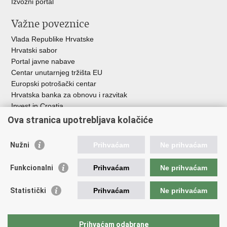
Izvozni portal
Važne poveznice
Vlada Republike Hrvatske
Hrvatski sabor
Portal javne nabave
Centar unutarnjeg tržišta EU
Europski potrošački centar
Hrvatska banka za obnovu i razvitak
Invest in Croatia
Europska banka za obnovu i razvoj
Ova stranica upotrebljava kolačiće
Strukturni i investicijski fondovi
Središnja agencija za financiranje i ugovaranje
Nužni
Prihvaćam
Ne prihvaćam
Institucije i javne ustanove u nadležnosti
Funkcionalni
Prihvaćam
Ne prihvaćam
Ministarstva
Agencija za ugljikovodike
Statistički
Prihvaćam
Ne prihvaćam
Hrvatska akreditacijska agencija
Hrvatski zavod za norme
Hrvatska agencija za malo gospodarstvo, inovacije i investicije
Prihvaćam odabrane