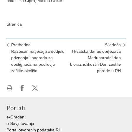
nalazi iza Cipra, Malte i Grčke.
Stranica
Prethodna
Sljedeća
Raspisan natječaj za dodjelu
Hrvatska danas obilježava
priznanja i nagrada za
Međunarodni dan
dostignuća na području
bioraznolikosti i Dan zaštite
zaštite okoliša
prirode u RH
Ispiši
Podijeli
Podijeli
stranicu
na
na
Portali
Facebooku
X-
u
e-Građani
e-Savjetovanja
Portal otvorenih podataka RH