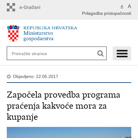
Preskoči
A
A
na
Prilagodba pristupačnosti
glavni
sadržaj
Objavljeno: 22.05.2017.
Započela provedba programa
praćenja kakvoće mora za
kupanje