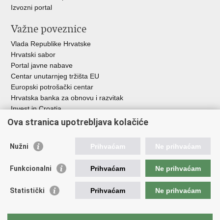
Izvozni portal
Važne poveznice
Vlada Republike Hrvatske
Hrvatski sabor
Portal javne nabave
Centar unutarnjeg tržišta EU
Europski potrošački centar
Hrvatska banka za obnovu i razvitak
Invest in Croatia
Europska banka za obnovu i razvoj
Ova stranica upotrebljava kolačiće
Strukturni i investicijski fondovi
Središnja agencija za financiranje i ugovaranje
Nužni
Prihvaćam
Ne prihvaćam
Institucije i javne ustanove u nadležnosti
Funkcionalni
Prihvaćam
Ne prihvaćam
Ministarstva
Agencija za ugljikovodike
Statistički
Prihvaćam
Ne prihvaćam
Hrvatska akreditacijska agencija
Hrvatski zavod za norme