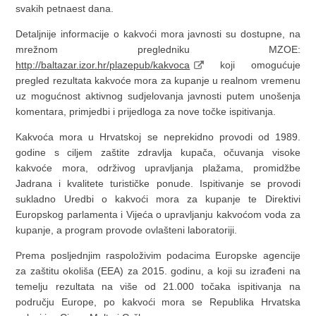
svakih petnaest dana.
Detaljnije informacije o kakvoći mora javnosti su dostupne, na
mrežnom pregledniku MZOE:
http://baltazar.izor.hr/plazepub/kakvoca
koji omogućuje
pregled rezultata kakvoće mora za kupanje u realnom vremenu
uz mogućnost aktivnog sudjelovanja javnosti putem unošenja
komentara, primjedbi i prijedloga za nove točke ispitivanja.
Kakvoća mora u Hrvatskoj se neprekidno provodi od 1989.
godine s ciljem zaštite zdravlja kupača, očuvanja visoke
kakvoće mora, održivog upravljanja plažama, promidžbe
Jadrana i kvalitete turističke ponude. Ispitivanje se provodi
sukladno Uredbi o kakvoći mora za kupanje te Direktivi
Europskog parlamenta i Vijeća o upravljanju kakvoćom voda za
kupanje, a program provode ovlašteni laboratoriji.
Prema posljednjim raspoloživim podacima Europske agencije
za zaštitu okoliša (EEA) za 2015. godinu, a koji su izrađeni na
temelju rezultata na više od 21.000 točaka ispitivanja na
području Europe, po kakvoći mora se Republika Hrvatska