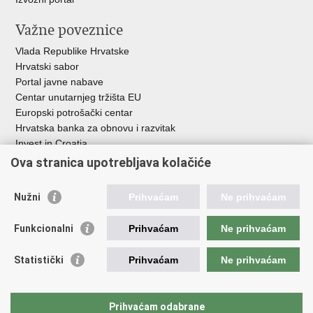
Važne poveznice
Vlada Republike Hrvatske
Hrvatski sabor
Portal javne nabave
Centar unutarnjeg tržišta EU
Europski potrošački centar
Hrvatska banka za obnovu i razvitak
Invest in Croatia
Europska banka za obnovu i razvoj
Ova stranica upotrebljava kolačiće
Strukturni i investicijski fondovi
Središnja agencija za financiranje i ugovaranje
Nužni
Prihvaćam
Ne prihvaćam
Institucije i javne ustanove u nadležnosti
Funkcionalni
Prihvaćam
Ne prihvaćam
Ministarstva
Agencija za ugljikovodike
Statistički
Prihvaćam
Ne prihvaćam
Hrvatska akreditacijska agencija
Hrvatski zavod za norme
Hrvatska agencija za malo gospodarstvo, inovacije i investicije
Prihvaćam odabrane