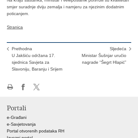
Na kraju sastanka, ministar i veleposlanik potvrdili su kvalitetan
smjer suradnje dviju zemalja i namjeru za njezinim dodatnim
poticanjem.
Stranica
Prethodna
Sljedeća
U Jakšiću održana 17.
Ministar Šušnjar uručio
sjednica Savjeta za
nagrade “Šegrt Hlapić”
Slavoniju, Baranju i Srijem
Ispiši
Podijeli
Podijeli
stranicu
na
na
Portali
Facebooku
X-
u
e-Građani
e-Savjetovanja
Portal otvorenih podataka RH
Izvozni portal