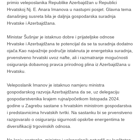
primio veleposlanika Republike Azerbajdžan u Republici
Hrvatskoj Nj. E. Anara Imanova u nastupni posjet. Glavna tema
današnjeg susreta bila je daljnja gospodarska suradnja
Hrvatske i Azerbajdžana.
Ministar Šušnjar je istaknuo dobre i prijateljske odnose
Hrvatske i Azerbajdžana te potencijal da se ta suradnja dodatno
ojača.Kao najvažnije područje istaknuta je energetska suradnja,
prvenstveno hrvatski uvoz nafte, ali i razmatranje mogućnosti
osiguranja dobavnog pravca prirodnog plina iz Azerbajdžana u
Hrvatsku.
Veleposlanik Imanov je istaknuo namjeru ministra
gospodarskog razvoja Azerbajdžana da se, uz delegaciju
gospodarstvenika krajem rujna/početkom listopada 2024.
godine u Zagrebu sastane s hrvatskim ministrom gospodarstva
i predstavnicima hrvatskih tvrtki. Na sastanku bi se prvenstveno
razgovaralo o osiguranju sigurnosti opskrbe energentima te
diversifikaciji trgovinskih odnosa.