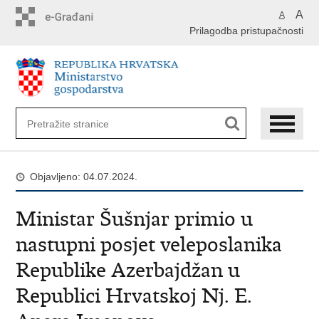
Preskoči
A
A
na
Prilagodba pristupačnosti
glavni
sadržaj
Objavljeno: 04.07.2024.
Ministar Šušnjar primio u
nastupni posjet veleposlanika
Republike Azerbajdžan u
Republici Hrvatskoj Nj. E.