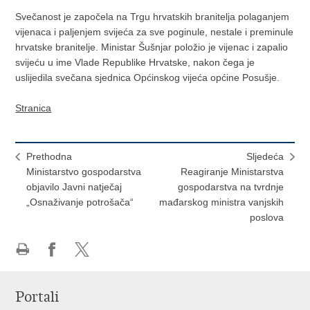
Svečanost je započela na Trgu hrvatskih branitelja polaganjem
vijenaca i paljenjem svijeća za sve poginule, nestale i preminule
hrvatske branitelje. Ministar Šušnjar položio je vijenac i zapalio
svijeću u ime Vlade Republike Hrvatske, nakon čega je
uslijedila svečana sjednica Općinskog vijeća općine Posušje.
Stranica
Prethodna
Sljedeća
Ministarstvo gospodarstva
Reagiranje Ministarstva
objavilo Javni natječaj
gospodarstva na tvrdnje
„Osnaživanje potrošača“
mađarskog ministra vanjskih
poslova
Ispiši
Podijeli
Podijeli
stranicu
na
na
Portali
Facebooku
X-