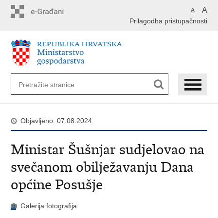
Preskoči
A
A
na
Prilagodba pristupačnosti
glavni
sadržaj
Objavljeno: 07.08.2024.
​Ministar Šušnjar sudjelovao na
svečanom obilježavanju Dana
općine Posušje
Galerija fotografija