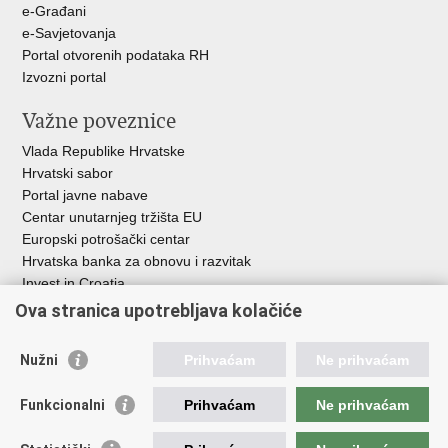
u
e-Građani
e-Savjetovanja
Portal otvorenih podataka RH
Izvozni portal
Važne poveznice
Vlada Republike Hrvatske
Hrvatski sabor
Portal javne nabave
Centar unutarnjeg tržišta EU
Europski potrošački centar
Hrvatska banka za obnovu i razvitak
Invest in Croatia
Europska banka za obnovu i razvoj
Ova stranica upotrebljava kolačiće
Strukturni i investicijski fondovi
Središnja agencija za financiranje i ugovaranje
Nužni
Prihvaćam
Ne prihvaćam
Institucije i javne ustanove u nadležnosti
Funkcionalni
Prihvaćam
Ne prihvaćam
Ministarstva