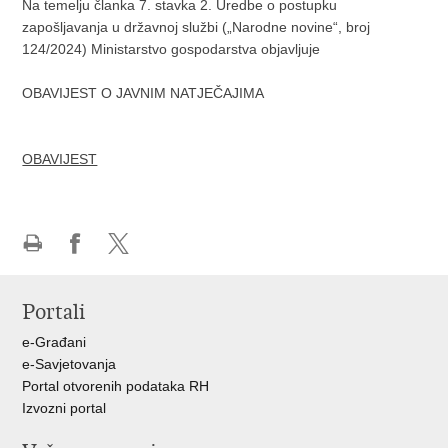
Na temelju članka 7. stavka 2. Uredbe o postupku
zapošljavanja u državnoj službi („Narodne novine“, broj
124/2024) Ministarstvo gospodarstva objavljuje
OBAVIJEST O JAVNIM NATJEČAJIMA
OBAVIJEST
Ispiši
Podijeli
Podijeli
stranicu
na
na
Portali
Facebooku
X-
u
e-Građani
e-Savjetovanja
Portal otvorenih podataka RH
Izvozni portal