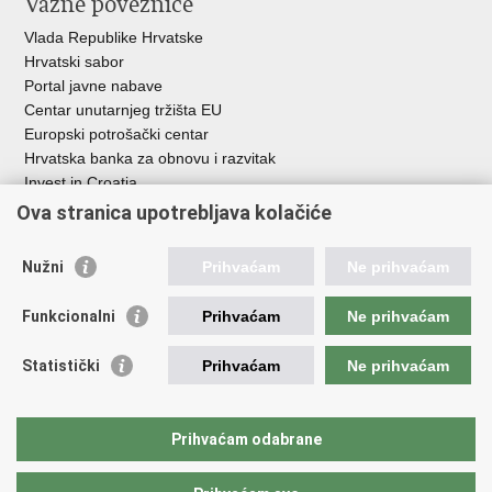
Važne poveznice
Vlada Republike Hrvatske
Hrvatski sabor
Portal javne nabave
Centar unutarnjeg tržišta EU
Europski potrošački centar
Hrvatska banka za obnovu i razvitak
Invest in Croatia
Europska banka za obnovu i razvoj
Ova stranica upotrebljava kolačiće
Strukturni i investicijski fondovi
Središnja agencija za financiranje i ugovaranje
Nužni
Prihvaćam
Ne prihvaćam
Institucije i javne ustanove u nadležnosti
Funkcionalni
Prihvaćam
Ne prihvaćam
Ministarstva
Agencija za ugljikovodike
Statistički
Prihvaćam
Ne prihvaćam
Hrvatska akreditacijska agencija
Hrvatski zavod za norme
Hrvatska agencija za malo gospodarstvo, inovacije i investicije
Prihvaćam odabrane
Državni zavod za mjeriteljstvo