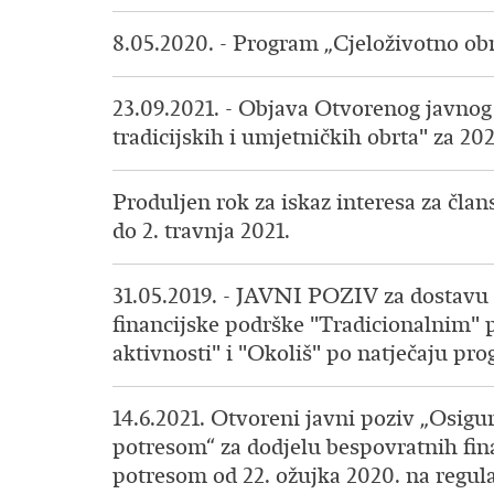
8.05.2020. - Program „Cjeloživotno ob
23.09.2021. - Objava Otvorenog javnog
tradicijskih i umjetničkih obrta" za 20
Produljen rok za iskaz interesa za čla
do 2. travnja 2021.
31.05.2019. - JAVNI POZIV za dostavu z
financijske podrške "Tradicionalnim"
aktivnosti" i "Okoliš" po natječaju pr
14.6.2021. Otvoreni javni poziv „Osigu
potresom“ za dodjelu bespovratnih fina
potresom od 22. ožujka 2020. na regul