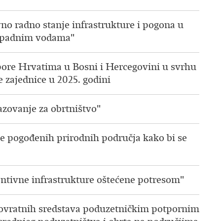
vno radno stanje infrastrukture i pogona u
otpadnim vodama"
tpore Hrvatima u Bosni i Hercegovini u svrhu
 zajednice u 2025. godini
azovanje za obrtništvo"
je pogođenih prirodnih područja kako bi se
entivne infrastrukture oštećene potresom"
spovratnih sredstava poduzetničkim potpornim