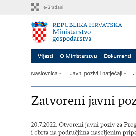
Preskoči
na
glavni
sadržaj
Vijesti
O Ministarstvu
Dokumenti
Naslovnica
Javni pozivi i natječaji
J
Zatvoreni javni pozi
20.7.2022. Otvoreni javni poziv za Pr
i obrta na područjima naseljenim prip