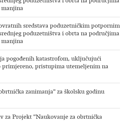
 srednjeg poduzetništva i obrta na područjima
h manjina
spovratnih sredstava poduzetničkim potpornim
 srednjeg poduzetništva i obrta na područjima
h manjina
učja pogođenih katastrofom, uključujući
 to primjereno, pristupima utemeljenim na
 obrtnička zanimanja" za školsku godinu
iv za Projekt "Naukovanje za obrtnička