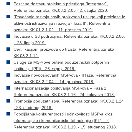
Poziv na dostavu projektnih prijedloga “Integrator”,
Referentna oznaka: KK.03.2.2.05 - 2. ožujka 2020.
“Povećanje razvoja novih proizvoda i usluga koji proizlaze iz
aktivnosti istraživanja i razvoja - faza II”, Referentna
oznaka: KK.01.2.1.02 – 11. prosinca 2019.
Inovacije u S3 područjima, Referenta oznaka: KK.03.2.2.06.
– 28. lipnja 2019.
Certifikacijom proizvoda do tržišta, Referentna oznaka:
KK.03.2.1.12.
Usluge za MSP-ove putem poduzetničkih potpornih
institucija (PPI) - 26. srpnja 2019.
Inovacije novoosnovanih MSP-ova - II faza, Referentna
oznaka: KK.03.2.2.04. – 14. prosinca 2018.
Internacionalizacija poslovanja MSP-ova – Faza 2,
Referentna oznaka: KK.03.2.1.16. -24. kolovoza 2018.
Promocija poduzetništva, Referentna oznaka: KK.03.2.1.24
- 23. studenog 2018.
Poboljšanje konkurentnosti i učinkovitosti MSP-a kroz
informacijske i komunikacijske tehnologije (IKT) – 2,
Referentna oznaka: KK.03.2.1.19. - 15. studenog 2018.