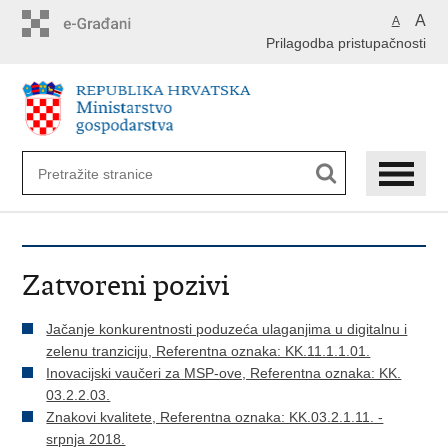
Preskoči
A
A
na
Prilagodba pristupačnosti
glavni
sadržaj
Zatvoreni pozivi
Jačanje konkurentnosti poduzeća ulaganjima u digitalnu i
zelenu tranziciju, Referentna oznaka: KK.11.1.1.01.
Inovacijski vaučeri za MSP-ove, Referentna oznaka: KK.
03.2.2.03.
Znakovi kvalitete, Referentna oznaka: KK.03.2.1.11. -
srpnja 2018.