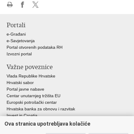
Ispiši
Podijeli
Podijeli
stranicu
na
na
Portali
Facebooku
X-
u
e-Građani
e-Savjetovanja
Portal otvorenih podataka RH
Izvozni portal
Važne poveznice
Vlada Republike Hrvatske
Hrvatski sabor
Portal javne nabave
Centar unutarnjeg tržišta EU
Europski potrošački centar
Hrvatska banka za obnovu i razvitak
Invest in Croatia
Europska banka za obnovu i razvoj
Ova stranica upotrebljava kolačiće
Strukturni i investicijski fondovi