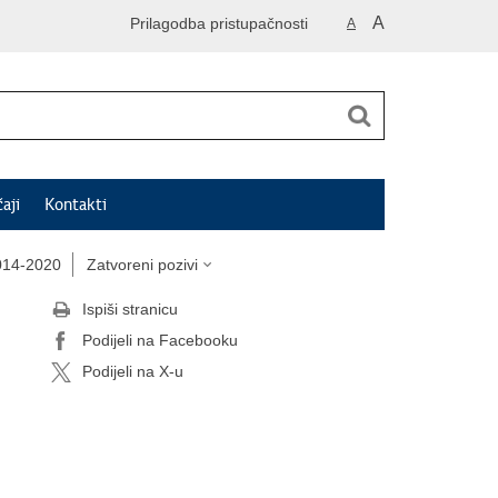
A
Prilagodba pristupačnosti
A
čaji
Kontakti
14-2020
Zatvoreni pozivi
Ispiši stranicu
Podijeli na Facebooku
Podijeli na X-u