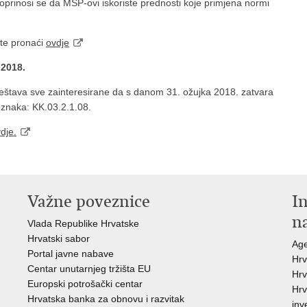
prinosi se da MSP-ovi iskoriste prednosti koje primjena normi
ete pronaći
ovdje
 2018.
ještava sve zainteresirane da s danom 31. ožujka 2018. zatvara
 oznaka: KK.03.2.1.08.
dje.
Važne poveznice
In
n
Vlada Republike Hrvatske
Hrvatski sabor
Age
Portal javne nabave
Hrv
Centar unutarnjeg tržišta EU
Hrv
Europski potrošački centar
Hrv
Hrvatska banka za obnovu i razvitak
inv