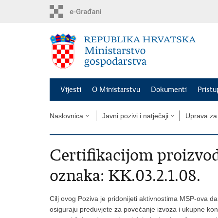
Preskoči
na
glavni
sadržaj
Vijesti
O Ministarstvu
Dokumenti
Pristu
Naslovnica
Javni pozivi i natječaji
Uprava za
Certifikacijom proizvod
oznaka: KK.03.2.1.08.
Cilj ovog Poziva je pridonijeti aktivnostima MSP-ova da
osiguraju preduvjete za povećanje izvoza i ukupne kon