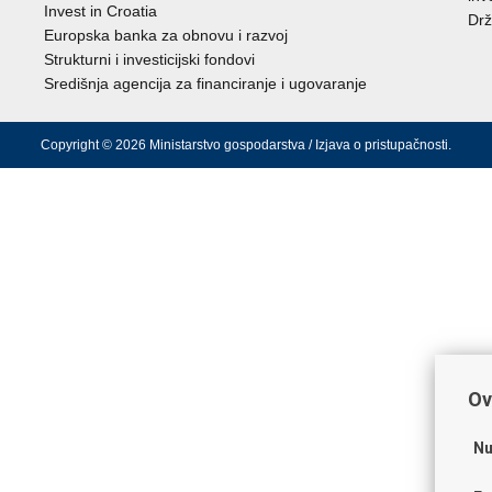
Invest in Croatia
Drž
Europska banka za obnovu i razvoj
Strukturni i investicijski fondovi
Središnja agencija za financiranje i ugovaranje
Copyright © 2026 Ministarstvo gospodarstva /
Izjava o pristupačnosti
.
Ov
Nu