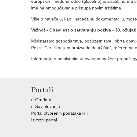
europskih i međunarodno (globalno) priznatih norma do
ima na omogućavanje pristupa novim tržištima.
Više o natječaju, kao i natječajnu dokumentaciju, mož
Važno! - Obavijest o zatvaranju poziva - 30. ožujak
Ministarstvo gospodarstva, poduzetništva i obrta obav
Poziv „Certifikacijom proizvoda do tržišta“, referentna
Informacije o potpisanim ugovorima možete pronaći
ov
Portali
e-Građani
e-Savjetovanja
Portal otvorenih podataka RH
Izvozni portal