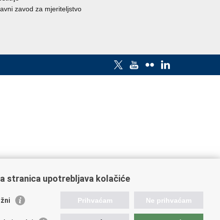
avni zavod za mjeriteljstvo
a stranica upotrebljava kolačiće
žni
Prihvaćam
Ne prihvaćam