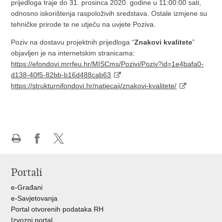
prijedloga traje do 31. prosinca 2020. godine u 11:00:00 sati,
odnosno iskorištenja raspoloživih sredstava. Ostale izmjene su
tehničke prirode te ne utječu na uvjete Poziva.
Poziv na dostavu projektnih prijedloga “
Znakovi kvalitete
”
objavljen je na internetskim stranicama:
https://efondovi.mrrfeu.hr/MISCms/Pozivi/Poziv?id=1e4bafa0-
d138-40f5-82bb-b16d488cab63
https://strukturnifondovi.hr/natjecaji/znakovi-kvalitete/
Ispiši
Podijeli
Podijeli
stranicu
na
na
Portali
Facebooku
X-
u
e-Građani
e-Savjetovanja
Portal otvorenih podataka RH
Izvozni portal