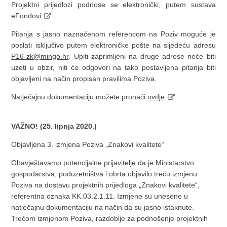
Projektni prijedlozi podnose se elektronički, putem sustava
eFondovi
.
Pitanja s jasno naznačenom referencom na Poziv moguće je
poslati isključivo putem elektroničke pošte na sljedeću adresu
P16-zk@mingo.hr
. Upiti zaprimljeni na druge adrese neće biti
uzeti u obzir, niti će odgovori na tako postavljena pitanja biti
objavljeni na način propisan pravilima Poziva.
Natječajnu dokumentaciju možete pronaći
ovdje
.
VAŽNO! (25. lipnja 2020.)
Objavljena 3. izmjena Poziva „Znakovi kvalitete“
Obavještavamo potencijalne prijavitelje da je Ministarstvo
gospodarstva, poduzetništva i obrta objavilo treću izmjenu
Poziva na dostavu projektnih prijedloga „Znakovi kvalitete“,
referentna oznaka KK.03.2.1.11. Izmjene su unesene u
natječajnu dokumentaciju na način da su jasno istaknute.
Trećom izmjenom Poziva, razdoblje za podnošenje projektnih