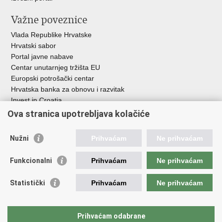
Važne poveznice
Vlada Republike Hrvatske
Hrvatski sabor
Portal javne nabave
Centar unutarnjeg tržišta EU
Europski potrošački centar
Hrvatska banka za obnovu i razvitak
Invest in Croatia
Europska banka za obnovu i razvoj
Ova stranica upotrebljava kolačiće
Strukturni i investicijski fondovi
Središnja agencija za financiranje i ugovaranje
Nužni
Prihvaćam
Ne prihvaćam
Institucije i javne ustanove u nadležnosti
Funkcionalni
Prihvaćam
Ne prihvaćam
Ministarstva
Agencija za ugljikovodike
Statistički
Prihvaćam
Ne prihvaćam
Hrvatska akreditacijska agencija
Hrvatski zavod za norme
Hrvatska agencija za malo gospodarstvo, inovacije i investicije
Prihvaćam odabrane