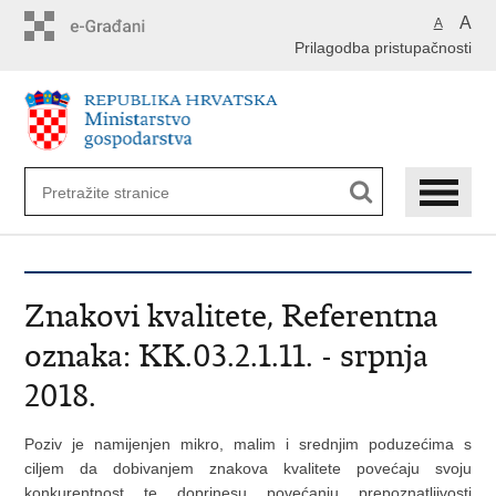
Preskoči
A
A
na
Prilagodba pristupačnosti
glavni
sadržaj
Znakovi kvalitete, Referentna
oznaka: KK.03.2.1.11. - srpnja
2018.
Poziv je namijenjen mikro, malim i srednjim poduzećima s
ciljem da dobivanjem znakova kvalitete povećaju svoju
konkurentnost te doprinesu povećanju prepoznatljivosti