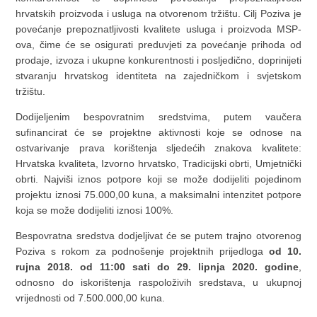
hrvatskih proizvoda i usluga na otvorenom tržištu. Cilj Poziva je
povećanje prepoznatljivosti kvalitete usluga i proizvoda MSP-
ova, čime će se osigurati preduvjeti za povećanje prihoda od
prodaje, izvoza i ukupne konkurentnosti i posljedično, doprinijeti
stvaranju hrvatskog identiteta na zajedničkom i svjetskom
tržištu.
Dodijeljenim bespovratnim sredstvima, putem vaučera
sufinancirat će se projektne aktivnosti koje se odnose na
ostvarivanje prava korištenja sljedećih znakova kvalitete:
Hrvatska kvaliteta, Izvorno hrvatsko, Tradicijski obrti, Umjetnički
obrti. Najviši iznos potpore koji se može dodijeliti pojedinom
projektu iznosi 75.000,00 kuna, a maksimalni intenzitet potpore
koja se može dodijeliti iznosi 100%.
Bespovratna sredstva dodjeljivat će se putem trajno otvorenog
Poziva s rokom za podnošenje projektnih prijedloga
od 10.
rujna 2018. od 11:00 sati do 29. lipnja 2020. godine
,
odnosno do iskorištenja raspoloživih sredstava, u ukupnoj
vrijednosti od 7.500.000,00 kuna.