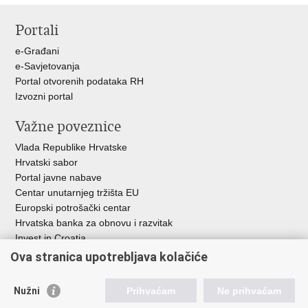
stranicu
na
na
Portali
Facebooku
X-
u
e-Građani
e-Savjetovanja
Portal otvorenih podataka RH
Izvozni portal
Važne poveznice
Vlada Republike Hrvatske
Hrvatski sabor
Portal javne nabave
Centar unutarnjeg tržišta EU
Europski potrošački centar
Hrvatska banka za obnovu i razvitak
Invest in Croatia
Europska banka za obnovu i razvoj
Ova stranica upotrebljava kolačiće
Strukturni i investicijski fondovi
Središnja agencija za financiranje i ugovaranje
Nužni
Prihvaćam
Ne prihvaćam