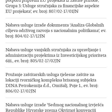
potporu pripremi EU projekata iz zaštite prirode,
Grupa 3: Usluge stručnjaka za financijske aspekte
EU projekata', ev. broj: 807/02-17/01JN
Nabava usluge izrade dokumenta 'Analiza Globalnih
ciljeva održivog razvoja s nacionalnim politikama', ev.
broj: 804/02-17/12JN
Nabava usluge vanjskih stručnjaka za upravljanje i
administraciju projektima iz Investicijskog prioriteta
6iii., ev. broj: 805/02-17/02JN
Pružanje zaštitarskih usluga tjelesne zaštite na
lokaciji tvorničkog kompleksa brisanog subjekta
DINA Petrokemija d.d., Omišalj, Poje 1., ev. broj:
806/02-17/02JN
Nabava usluge izrade 'Sedmog nacionalnog izvješća
Republike Hrvatske prema Okvirnoj konvenciji