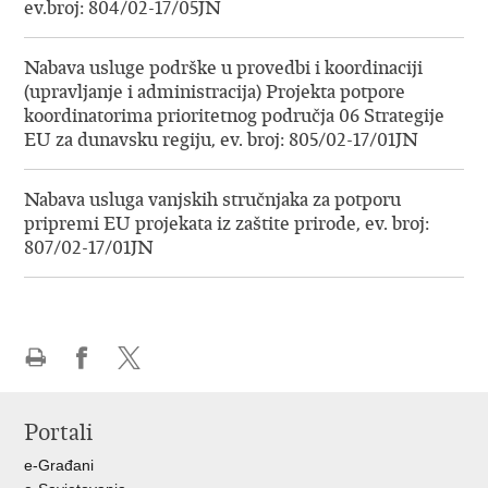
ev.broj: 804/02-17/05JN
Nabava usluge podrške u provedbi i koordinaciji
(upravljanje i administracija) Projekta potpore
koordinatorima prioritetnog područja 06 Strategije
EU za dunavsku regiju, ev. broj: 805/02-17/01JN
Nabava usluga vanjskih stručnjaka za potporu
pripremi EU projekata iz zaštite prirode, ev. broj:
807/02-17/01JN
Ispiši
Podijeli
Podijeli
stranicu
na
na
Portali
Facebooku
X-
u
e-Građani