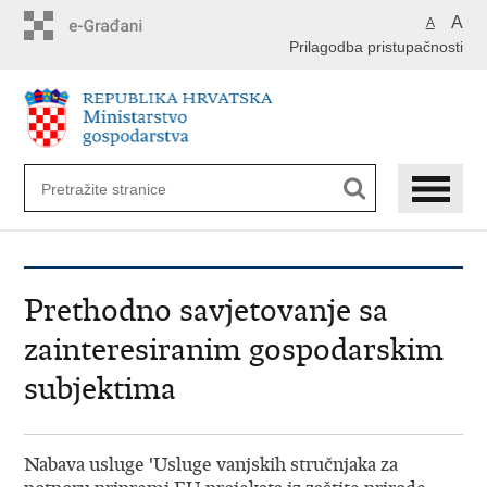
Preskoči
A
A
na
Prilagodba pristupačnosti
glavni
sadržaj
Prethodno savjetovanje sa
zainteresiranim gospodarskim
subjektima
Nabava usluge 'Usluge vanjskih stručnjaka za