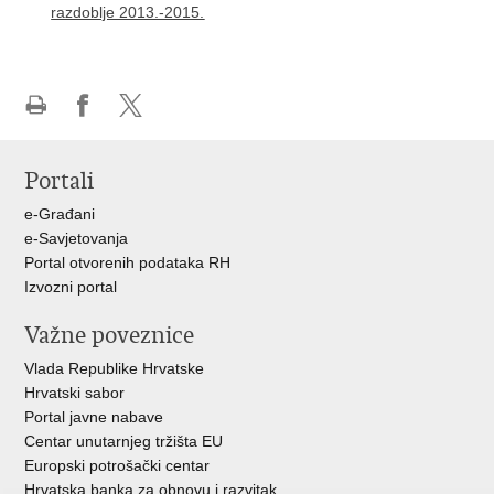
razdoblje 2013.-2015.
Ispiši
Podijeli
Podijeli
stranicu
na
na
Portali
Facebooku
X-
u
e-Građani
e-Savjetovanja
Portal otvorenih podataka RH
Izvozni portal
Važne poveznice
Vlada Republike Hrvatske
Hrvatski sabor
Portal javne nabave
Centar unutarnjeg tržišta EU
Europski potrošački centar
Hrvatska banka za obnovu i razvitak