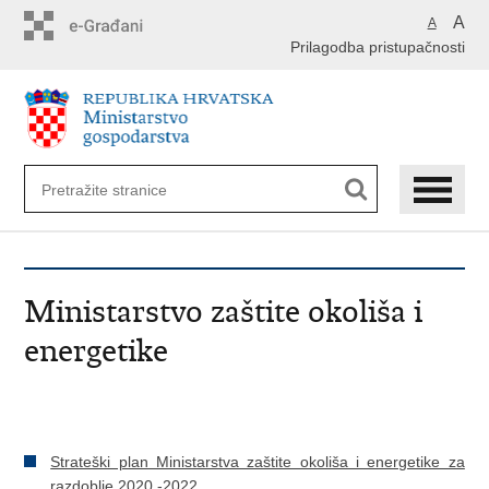
Preskoči
A
A
na
Prilagodba pristupačnosti
glavni
sadržaj
Ministarstvo zaštite okoliša i
energetike
Strateški plan Ministarstva zaštite okoliša i energetike za
razdoblje 2020.-2022.