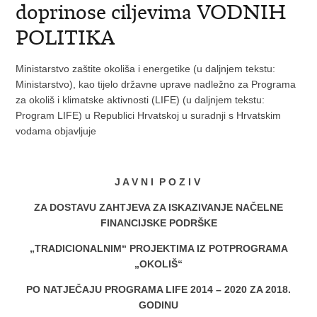
doprinose ciljevima VODNIH
POLITIKA
Ministarstvo zaštite okoliša i energetike (u daljnjem tekstu:
Ministarstvo), kao tijelo državne uprave nadležno za Programa
za okoliš i klimatske aktivnosti (LIFE) (u daljnjem tekstu:
Program LIFE) u Republici Hrvatskoj u suradnji s Hrvatskim
vodama objavljuje
J A V N I P O Z I V
ZA DOSTAVU ZAHTJEVA ZA ISKAZIVANJE NAČELNE
FINANCIJSKE PODRŠKE
„TRADICIONALNIM“ PROJEKTIMA IZ POTPROGRAMA
„OKOLIŠ“
PO NATJEČAJU PROGRAMA LIFE 2014 – 2020 ZA 2018.
GODINU