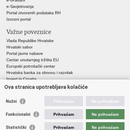
e-Građani
e-Savjetovanja
Portal otvorenih podataka RH
Izvozni portal
Važne poveznice
Vlada Republike Hrvatske
Hrvatski sabor
Portal javne nabave
Centar unutarnjeg tržišta EU
Europski potrošački centar
Hrvatska banka za obnovu i razvitak
Invest in Croatia
Europska banka za obnovu i razvoj
Ova stranica upotrebljava kolačiće
Strukturni i investicijski fondovi
Središnja agencija za financiranje i ugovaranje
Nužni
Prihvaćam
Ne prihvaćam
Institucije i javne ustanove u nadležnosti
Funkcionalni
Prihvaćam
Ne prihvaćam
Ministarstva
Agencija za ugljikovodike
Statistički
Prihvaćam
Ne prihvaćam