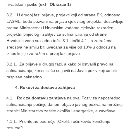
hrvatskom jeziku (
exl - Obrazac 1
)
3.2. U drugoj fazi prijave, projekti koji od strane EK, odnosno
EASME, budu pozvani na prijavu cjelovitog projekta, dostavljaju
prema Ministarstvu i Hrvatskim vodama cjelovito razrađen
projektni prijedlog i zahtjev za sufinanciranja od strane
Hrvatskih voda sukladno točki 3.1 i točki 4.1., a zatražena
sredstva ne smiju biti uvećana za više od 10% u odnosu na
iznos koji je zatražen u prvoj fazi prijave.
3.2.1. Za prijave u drugoj fazi, a kako bi ostvarili pravo na
sufinanciranje, korisnici će se javiti na Javni poziv koji će biti
raspisan naknadno.
4. Rokovi za dostavu zahtjeva
4.1.
Rok za dostavu zahtjeva
na ovaj Poziv za neposredno
sufinanciranje počinje danom objave javnog poziva na mrežnoj
stranici Ministarstva zaštite okoliša i energetike, a završava:
4.1.1. Prioritetno područje „Okoliš i učinkovito korištenje
resursa“: