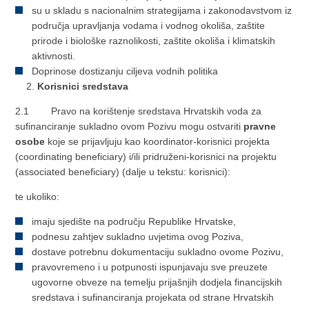
su u skladu s nacionalnim strategijama i zakonodavstvom iz
područja upravljanja vodama i vodnog okoliša, zaštite
prirode i biološke raznolikosti, zaštite okoliša i klimatskih
aktivnosti.
Doprinose dostizanju ciljeva vodnih politika
Korisnici sredstava
2.1 Pravo na korištenje sredstava Hrvatskih voda za
sufinanciranje sukladno ovom Pozivu mogu ostvariti
pravne
osobe
koje se prijavljuju kao koordinator-korisnici projekta
(coordinating beneficiary) i/ili pridruženi-korisnici na projektu
(associated beneficiary) (dalje u tekstu: korisnici):
te ukoliko:
imaju sjedište na području Republike Hrvatske,
podnesu zahtjev sukladno uvjetima ovog Poziva,
dostave potrebnu dokumentaciju sukladno ovome Pozivu,
pravovremeno i u potpunosti ispunjavaju sve preuzete
ugovorne obveze na temelju prijašnjih dodjela financijskih
sredstava i sufinanciranja projekata od strane Hrvatskih