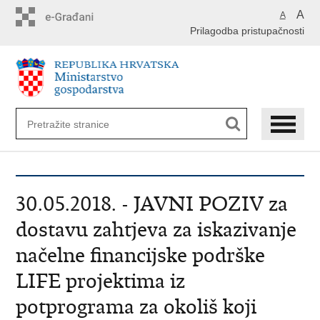
Preskoči
A
A
na
Prilagodba pristupačnosti
glavni
sadržaj
30.05.2018. - JAVNI POZIV za
dostavu zahtjeva za iskazivanje
načelne financijske podrške
LIFE projektima iz
potprograma za okoliš koji