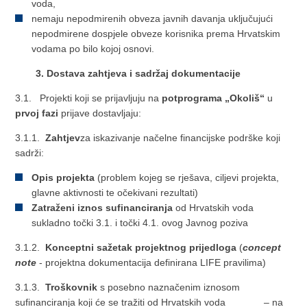
voda,
nemaju nepodmirenih obveza javnih davanja uključujući
nepodmirene dospjele obveze korisnika prema Hrvatskim
vodama po bilo kojoj osnovi.
3. Dostava zahtjeva i sadržaj dokumentacije
3.1. Projekti koji se prijavljuju na
potprograma „Okoliš“
u
prvoj fazi
prijave dostavljaju:
3.1.1.
Zahtjev
za iskazivanje načelne financijske podrške koji
sadrži:
Opis projekta
(problem kojeg se rješava, ciljevi projekta,
glavne aktivnosti te očekivani rezultati)
Zatraženi iznos sufinanciranja
od Hrvatskih voda
sukladno točki 3.1. i točki 4.1. ovog Javnog poziva
3.1.2.
Konceptni sažetak projektnog prijedloga
(
concept
note
- projektna dokumentacija definirana LIFE pravilima)
3.1.3.
Troškovnik
s posebno naznačenim iznosom
sufinanciranja koji će se tražiti od Hrvatskih voda – na