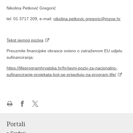
Nikolina Petković Gregorić
tel: 01 3717 209, e-mail:
nikolina.petkovic.gregoric@mzoe.hr
Tekst javnog poziva
Preuzmite financijske obrasce ovisno o zatraženom EU udjelu
sufinanciranja:
https://lifeprogramhrvatska.hr/hr/javni-poziv-za-nacionalno-
sufinanciranje-projekata-koji-se-prijavljuju-na-program-life/
Ispiši
Podijeli
Podijeli
stranicu
na
na
Portali
Facebooku
X-
u