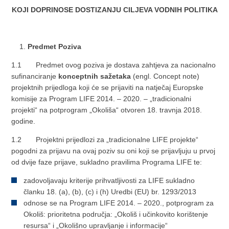
KOJI DOPRINOSE DOSTIZANJU CILJEVA VODNIH POLITIKA
Predmet Poziva
1.1 Predmet ovog poziva je dostava zahtjeva za nacionalno
sufinanciranje
konceptnih sažetaka
(engl. Concept note)
projektnih prijedloga koji će se prijaviti na natječaj Europske
komisije za Program LIFE 2014. – 2020. – „tradicionalni
projekti“ na potprogram „Okoliša“ otvoren 18. travnja 2018.
godine.
1.2 Projektni prijedlozi za „tradicionalne LIFE projekte“
pogodni za prijavu na ovaj poziv su oni koji se prijavljuju u prvoj
od dvije faze prijave, sukladno pravilima Programa LIFE te:
zadovoljavaju kriterije prihvatljivosti za LIFE sukladno
članku 18. (a), (b), (c) i (h) Uredbi (EU) br. 1293/2013
odnose se na Program LIFE 2014. – 2020., potprogram za
Okoliš: prioritetna područja: „Okoliš i učinkovito korištenje
resursa“ i „Okolišno upravljanje i informacije“