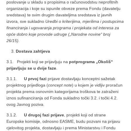
poslovanje u skladu s propisima o računovodstvu neprofitnih
organizacija i koje su ispunile obveze prema Fondu (davatelju
sredstava) te svim drugim davateljima sredstava iz javnih
izvora, sve sukladno
Uredbi o kriterijima, mjerilima i postupcima
financiranja i ugovaranja programa i projekata od interesa za
opće dobro koje provode udruge („Narodne novine“ broj
26/15).
Dostava zahtjeva
3.1. Projekti koji se prijavljuju na
potprograma „Okoliš“
prijavljuju se u dvije faze
.
3.1.1.
U prvoj fazi
prijave dostavljaju konceptni sažetak
projektnog prijedloga (
concept note
) u kojem je vidljiv proračun
projekta prema osnovnim kategorijama troškova te zatraženi
iznos sufinanciranja od Fonda sukladno točki 3.2. i točki 4.2.
ovog Javnog poziva.
3.1.2.
U drugoj fazi prijave
, projekti koji od strane
Europske komisije, odnosno EASME, budu pozvani na prijavu
cjelovitog projekta, dostavljaju i prema Ministarstvu i Fondu