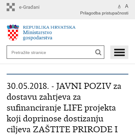
Preskoči
A
A
na
Prilagodba pristupačnosti
glavni
sadržaj
30.05.2018. - JAVNI POZIV za
dostavu zahtjeva za
sufinanciranje LIFE projekta
koji doprinose dostizanju
ciljeva ZAŠTITE PRIRODE I