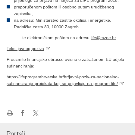
prijedlogu za prijavu na natječa za LIFE program 2018.
preporučenom poštom ili osobno putem urudžbenog
zapisnika,
na adresu: Ministarstvo zaštite okoliša i energetike,
Radnička cesta 80, 10000 Zagreb.
te elektroničkom poštom na adresu
life@mzoe.hr
Tekst javnog poziva
Preuzmite financijske obrasce ovisno o zatraženom EU udjelu
sufinanciranja:
https://lifeprogramhrvatska.hr/hr/javni-poziv-za-nacionalno-
sufinanciranje-projekata-koji-se-prijavljuju-na-program-life/
Ispiši
Podijeli
Podijeli
stranicu
na
na
Portali
Facebooku
X-