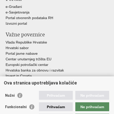
u
e-Građani
e-Savjetovanja
Portal otvorenih podataka RH
Izvozni portal
Važne poveznice
Vlada Republike Hrvatske
Hrvatski sabor
Portal javne nabave
Centar unutarnjeg tržišta EU
Europski potrošački centar
Hrvatska banka za obnovu i razvitak
Invest in Croatia
Europska banka za obnovu i razvoj
Ova stranica upotrebljava kolačiće
Strukturni i investicijski fondovi
Središnja agencija za financiranje i ugovaranje
Nužni
Prihvaćam
Ne prihvaćam
Institucije i javne ustanove u nadležnosti
Funkcionalni
Prihvaćam
Ne prihvaćam
Ministarstva