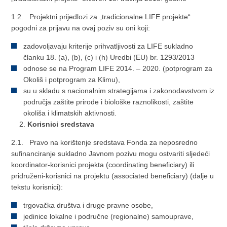
1.2. Projektni prijedlozi za „tradicionalne LIFE projekte“
pogodni za prijavu na ovaj poziv su oni koji:
zadovoljavaju kriterije prihvatljivosti za LIFE sukladno
članku 18. (a), (b), (c) i (h) Uredbi (EU) br. 1293/2013
odnose se na Program LIFE 2014. – 2020. (potprogram za
Okoliš i potprogram za Klimu),
su u skladu s nacionalnim strategijama i zakonodavstvom iz
područja zaštite prirode i biološke raznolikosti, zaštite
okoliša i klimatskih aktivnosti.
Korisnici sredstava
2.1. Pravo na korištenje sredstava Fonda za neposredno
sufinanciranje sukladno Javnom pozivu mogu ostvariti sljedeći
koordinator-korisnici projekta (coordinating beneficiary) ili
pridruženi-korisnici na projektu (associated beneficiary) (dalje u
tekstu korisnici):
trgovačka društva i druge pravne osobe,
jedinice lokalne i područne (regionalne) samouprave,