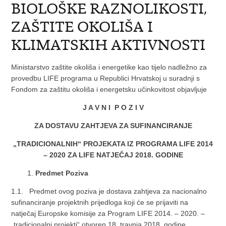
BIOLOŠKE RAZNOLIKOSTI,
ZAŠTITE OKOLIŠA I
KLIMATSKIH AKTIVNOSTI
Ministarstvo zaštite okoliša i energetike kao tijelo nadležno za
provedbu LIFE programa u Republici Hrvatskoj u suradnji s
Fondom za zaštitu okoliša i energetsku učinkovitost objavljuje
J A V N I P O Z I V
ZA DOSTAVU ZAHTJEVA ZA SUFINANCIRANJE
„TRADICIONALNIH“ PROJEKATA IZ PROGRAMA LIFE 2014
– 2020 ZA LIFE NATJEČAJ 2018. GODINE
1.
Predmet Poziva
1.1. Predmet ovog poziva je dostava zahtjeva za nacionalno
sufinanciranje projektnih prijedloga koji će se prijaviti na
natječaj Europske komisije za Program LIFE 2014. – 2020. –
„tradicionalni projekti“ otvoren 18. travnja 2018. godine