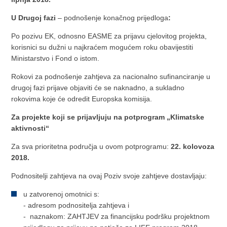
U Drugoj fazi
– podnošenje konačnog prijedloga
:
Po pozivu EK, odnosno EASME za prijavu cjelovitog projekta,
korisnici su dužni u najkraćem mogućem roku obavijestiti
Ministarstvo i Fond o istom.
Rokovi za podnošenje zahtjeva za nacionalno sufinanciranje u
drugoj fazi prijave objaviti će se naknadno, a sukladno
rokovima koje će odredit Europska komisija.
Za projekte koji se prijavljuju na potprogram „Klimatske
aktivnosti“
Za sva prioritetna područja u ovom potprogramu:
22. kolovoza
2018.
Podnositelji zahtjeva na ovaj Poziv svoje zahtjeve dostavljaju:
u zatvorenoj omotnici s:
- adresom podnositelja zahtjeva i
- naznakom: ZAHTJEV za financijsku podršku projektnom