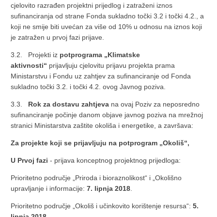
cjelovito razrađen projektni prijedlog i zatraženi iznos
sufinanciranja od strane Fonda sukladno točki 3.2 i točki 4.2., a
koji ne smije biti uvećan za više od 10% u odnosu na iznos koji
je zatražen u prvoj fazi prijave.
3.2. Projekti iz
potprograma „Klimatske
aktivnosti“
prijavljuju cjelovitu prijavu projekta prama
Ministarstvu i Fondu uz zahtjev za sufinanciranje od Fonda
sukladno točki 3.2. i točki 4.2. ovog Javnog poziva.
3.3.
Rok za dostavu zahtjeva
na ovaj Poziv za neposredno
sufinanciranje počinje danom objave javnog poziva na mrežnoj
stranici Ministarstva zaštite okoliša i energetike, a završava:
Za projekte koji se prijavljuju na potprogram „Okoliš“,
U Prvoj fazi
- prijava konceptnog projektnog prijedloga:
Prioritetno područje „Priroda i bioraznolikost“ i „Okolišno
upravljanje i informacije:
7. lipnja 2018
.
Prioritetno područje „Okoliš i učinkovito korištenje resursa“:
5.
lipnja 2018.