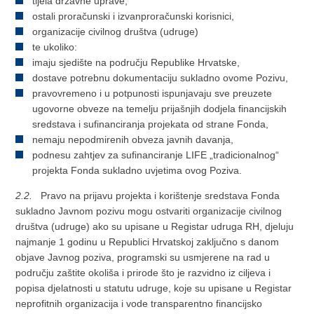
tijela državne uprave,
ostali proračunski i izvanproračunski korisnici,
organizacije civilnog društva (udruge)
te ukoliko:
imaju sjedište na području Republike Hrvatske,
dostave potrebnu dokumentaciju sukladno ovome Pozivu,
pravovremeno i u potpunosti ispunjavaju sve preuzete
ugovorne obveze na temelju prijašnjih dodjela financijskih
sredstava i sufinanciranja projekata od strane Fonda,
nemaju nepodmirenih obveza javnih davanja,
podnesu zahtjev za sufinanciranje LIFE „tradicionalnog“
projekta Fonda sukladno uvjetima ovog Poziva.
2.2.
Pravo na prijavu projekta i korištenje sredstava Fonda
sukladno Javnom pozivu mogu ostvariti organizacije civilnog
društva (udruge) ako su upisane u Registar udruga RH, djeluju
najmanje 1 godinu u Republici Hrvatskoj zaključno s danom
objave Javnog poziva, programski su usmjerene na rad u
području zaštite okoliša i prirode što je razvidno iz ciljeva i
popisa djelatnosti u statutu udruge, koje su upisane u Registar
neprofitnih organizacija i vode transparentno financijsko