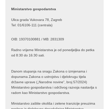
Ministarstvo gospodarstva
Ulica grada Vukovara 78, Zagreb
Tel: 01/6106-111 (centrala)
OIB: 19370100881 / MB: 2831309
Radno vrijeme Ministarstva je od ponedjeljka do petka
od 8:30 do 16:30 sati.
Danom stupanja na snagu Zakona o izmjenama i
dopunama Zakona o ustrojstvu i djelokrugu tijela
državne uprave („Narodne novine“, broj 57/2024)
Ministarstvo gospodarstva i održivog razvoja nastavlja s
radom kao Ministarstvo gospodarstva.
Ministarstvo zaštite okoliša i zelene tranzicije preuzima
poslove iz djelokruga dosadašnjeg Ministarstva