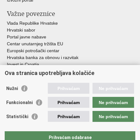
Izvozni portal
Važne poveznice
Vlada Republike Hrvatske
Hrvatski sabor
Portal javne nabave
Centar unutarnjeg tržišta EU
Europski potrošački centar
Hrvatska banka za obnovu i razvitak
Invest in Croatia
Europska banka za obnovu i razvoj
Ova stranica upotrebljava kolačiće
Strukturni i investicijski fondovi
Središnja agencija za financiranje i ugovaranje
Nužni
Prihvaćam
Ne prihvaćam
Institucije i javne ustanove u nadležnosti
Funkcionalni
Prihvaćam
Ne prihvaćam
Ministarstva
Agencija za ugljikovodike
Statistički
Prihvaćam
Ne prihvaćam
Hrvatska akreditacijska agencija
Hrvatski zavod za norme
Hrvatska agencija za malo gospodarstvo, inovacije i investicije
Prihvaćam odabrane