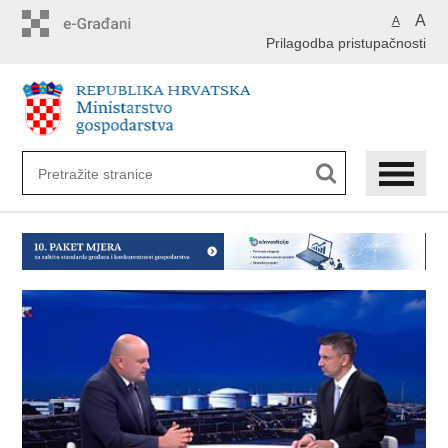
Preskoči
A
A
na
Prilagodba pristupačnosti
glavni
sadržaj