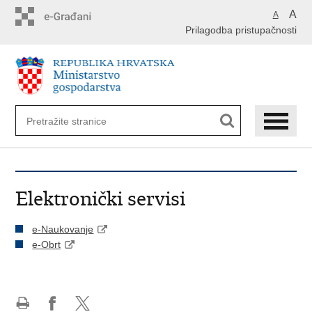
Preskoči
A
A
na
Prilagodba pristupačnosti
glavni
sadržaj
Elektronički servisi
e-Naukovanje
e-Obrt