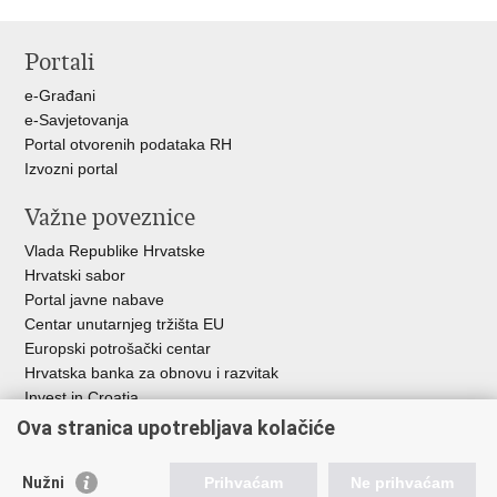
Ispiši
Podijeli
Podijeli
stranicu
na
na
Portali
Facebooku
X-
u
e-Građani
e-Savjetovanja
Portal otvorenih podataka RH
Izvozni portal
Važne poveznice
Vlada Republike Hrvatske
Hrvatski sabor
Portal javne nabave
Centar unutarnjeg tržišta EU
Europski potrošački centar
Hrvatska banka za obnovu i razvitak
Invest in Croatia
Europska banka za obnovu i razvoj
Ova stranica upotrebljava kolačiće
Strukturni i investicijski fondovi
Središnja agencija za financiranje i ugovaranje
Nužni
Prihvaćam
Ne prihvaćam