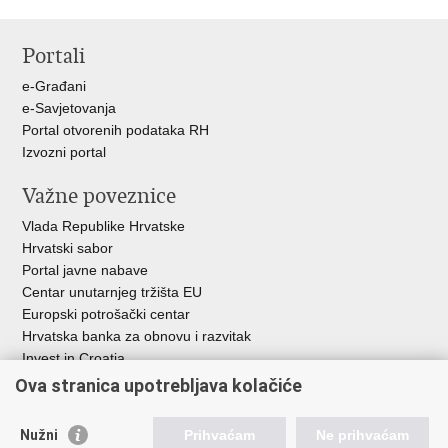
Ispiši
Podijeli
Podijeli
stranicu
na
na
Portali
Facebooku
X-
u
e-Građani
e-Savjetovanja
Portal otvorenih podataka RH
Izvozni portal
Važne poveznice
Vlada Republike Hrvatske
Hrvatski sabor
Portal javne nabave
Centar unutarnjeg tržišta EU
Europski potrošački centar
Hrvatska banka za obnovu i razvitak
Invest in Croatia
Europska banka za obnovu i razvoj
Ova stranica upotrebljava kolačiće
Strukturni i investicijski fondovi
Središnja agencija za financiranje i ugovaranje
Nužni
Prihvaćam
Ne prihvaćam