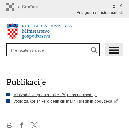
Preskoči
A
A
na
Prilagodba pristupačnosti
glavni
sadržaj
Publikacije
Minivodič za poduzetnike: Prijenos poslovanja
Vodič za korisnike o definiciji malih i srednjih poduzeća