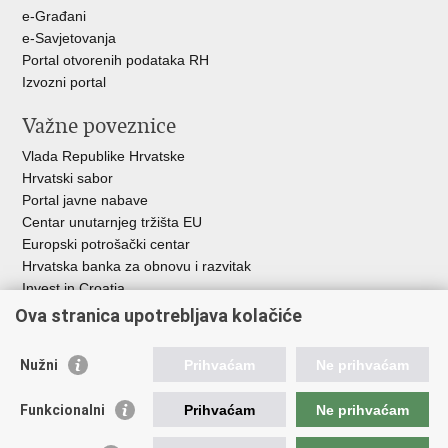
u
e-Građani
e-Savjetovanja
Portal otvorenih podataka RH
Izvozni portal
Važne poveznice
Vlada Republike Hrvatske
Hrvatski sabor
Portal javne nabave
Centar unutarnjeg tržišta EU
Europski potrošački centar
Hrvatska banka za obnovu i razvitak
Invest in Croatia
Europska banka za obnovu i razvoj
Ova stranica upotrebljava kolačiće
Strukturni i investicijski fondovi
Središnja agencija za financiranje i ugovaranje
Nužni
Prihvaćam
Ne prihvaćam
Institucije i javne ustanove u nadležnosti
Funkcionalni
Prihvaćam
Ne prihvaćam
Ministarstva