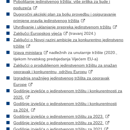
Poboljšanje jedinstvenog tržišta: više prilika za ljude i
poduzeća
Dugoročni akcijski plan za bolju provedbu i osiguravanje
primjene pravila jedinstvenog tržišta
Utvrđivanje i uklanjanje prepreka jedinstvenom tržištu
Zaključci Europskog vijeća
(travanj 2024.)
Zaključci o Novoj razini ambicije za konkurentno jedinstveno
tržište
Izjava ministara
nadležnih za unutarnje tržište (2020.,
tijekom hrvatskog predsjedanja Vijećem EU-a)
Zaključci o produbljenom jedinstvenom tržištu za snažan
oporavak i konkurentnu, održivu Europu
Izgradnja snažnijeg jedinstvenog tržišta za oporavak
Europe
Godišnje izvješće o jedinstvenom tržištu i konkurentnosti za
2025.
Godišnje izvješće o jedinstvenom tržištu i konkurentnosti
za 2024.
Godišnje izvješće o jedinstvenom tržištu za 2023.
Godišnje izvješće o jedinstvenom tržištu za 2022.
Godišnje izvješća o jedinstvenom tržištu za 2021
.