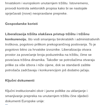
hrvatskom i europskom unutarnjem tržištu. Istovremeno,
provodi kontrola sektorskih propisa kako bi se nastojale
sprječavati (nove) neopravdane prepreke.
Gospodarske koristi
Liberalizacija tržišta olakšava pristup tržištu i tržišnu
konkurenciju
, što vodi smanjenju birokratskih i administrativnih
troškova, pogotovo prilikom prekograničnog poslovanja. To je
pogotovo bitno za hrvatske izvoznike. Liberalizacija otvara
prostor za povećanje broja poduzetnika na tržištu, čime se
povećava tržišna dinamika. Također se potrošačima otvaraju
prilike za više izbora i niže cijene, dok se standardi zaštite
potrošača zadržavaju i konkurencijom još dodatno jačaju.
Ključni dokumenti
Ključni institucionalni okvir i javne politike za uklanjanje i
smanjivanje prepreka na unutarnjem tržištu čine sljedeći
dokumenti Europske unije: