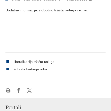
Dodatne informacije: slobodno tržišta
usluga
i
roba
.
Liberalizacija tržišta usluga
Sloboda kretanja roba
Ispiši
Podijeli
Podijeli
stranicu
na
na
Portali
Facebooku
X-