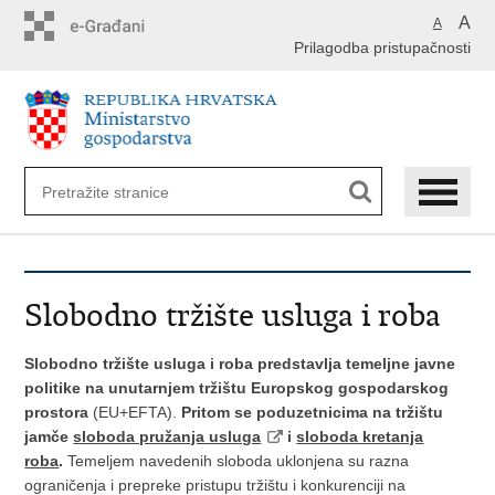
Preskoči
A
A
na
Prilagodba pristupačnosti
glavni
sadržaj
Slobodno tržište usluga i roba
Slobodno tržište usluga i roba predstavlja temeljne javne
politike na
unutarnjem tržištu Europskog gospodarskog
prostora
(EU+EFTA).
Pritom se poduzetnicima na tržištu
jamče
sloboda pružanja usluga
i
sloboda kretanja
roba
.
Temeljem navedenih sloboda uklonjena su razna
ograničenja i prepreke pristupu tržištu i konkurenciji na