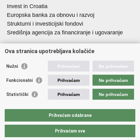
Invest in Croatia
Europska banka za obnovu i razvoj
Strukturni i investicijski fondovi
Središnja agencija za financiranje i ugovaranje
Institucije i javne ustanove u
Ova stranica upotrebljava kolačiće
nadležnosti Ministarstva
Nužni
Prihvaćam
Ne prihvaćam
Agencija za ugljikovodike
Hrvatska akreditacijska agencija
Funkcionalni
Prihvaćam
Ne prihvaćam
Hrvatski zavod za norme
Statistički
Prihvaćam
Ne prihvaćam
Hrvatska agencija za malo gospodarstvo,
inovacije i investicije
Državni zavod za mjeriteljstvo
Prihvaćam odabrane
Prihvaćam sve
Povratak na vrh