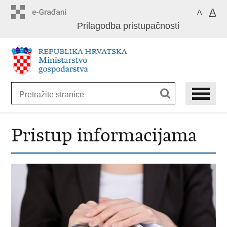
Preskoči
A
A
na
Prilagodba pristupačnosti
glavni
sadržaj
Pristup informacijama