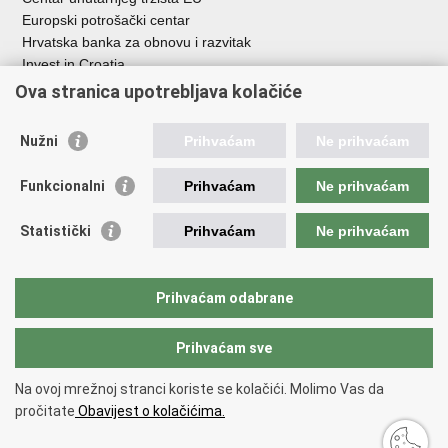
Europski potrošački centar
Hrvatska banka za obnovu i razvitak
Invest in Croatia
Europska banka za obnovu i razvoj
Ova stranica upotrebljava kolačiće
Strukturni i investicijski fondovi
Središnja agencija za financiranje i ugovaranje
Nužni
Prihvaćam
Ne prihvaćam
Institucije i javne ustanove u nadležnosti
Funkcionalni
Prihvaćam
Ne prihvaćam
Ministarstva
Agencija za ugljikovodike
Statistički
Prihvaćam
Ne prihvaćam
Hrvatska akreditacijska agencija
Hrvatski zavod za norme
Hrvatska agencija za malo gospodarstvo, inovacije i investicije
Prihvaćam odabrane
Državni zavod za mjeriteljstvo
Prihvaćam sve
Na ovoj mrežnoj stranci koriste se kolačići. Molimo Vas da
Povratak na vrh
pročitate
Obavijest o kolačićima.
Copyright © 2026 Ministarstvo gospodarstva /
Izjava o pristupačnosti
.