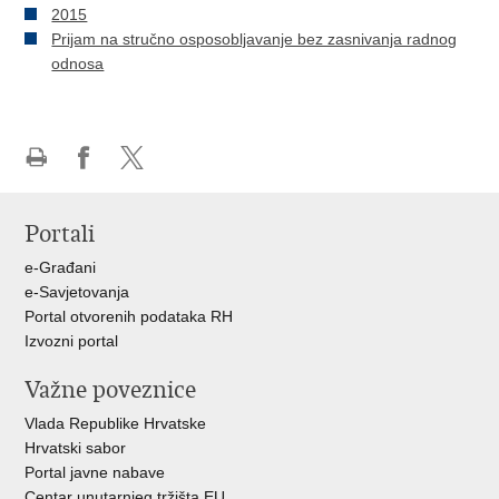
2015
Prijam na stručno osposobljavanje bez zasnivanja radnog
odnosa
Ispiši
Podijeli
Podijeli
stranicu
na
na
Portali
Facebooku
X-
u
e-Građani
e-Savjetovanja
Portal otvorenih podataka RH
Izvozni portal
Važne poveznice
Vlada Republike Hrvatske
Hrvatski sabor
Portal javne nabave
Centar unutarnjeg tržišta EU