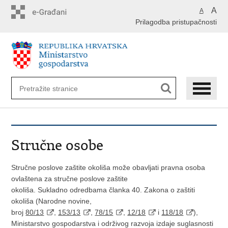
Preskoči
A
A
na
Prilagodba pristupačnosti
glavni
sadržaj
Stručne osobe
Stručne poslove zaštite okoliša može obavljati pravna osoba
ovlaštena za stručne poslove zaštite
okoliša. Sukladno odredbama članka 40. Zakona o zaštiti
okoliša (Narodne novine,
broj
80/13
,
153/13
,
78/15
,
12/18
i
118/18
),
Ministarstvo gospodarstva i održivog razvoja izdaje suglasnosti