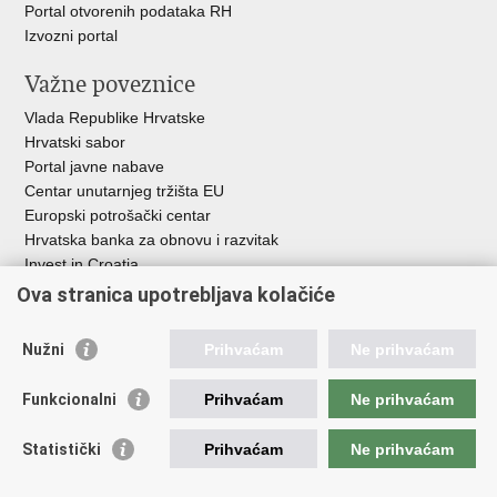
Portal otvorenih podataka RH
Izvozni portal
Važne poveznice
Vlada Republike Hrvatske
Hrvatski sabor
Portal javne nabave
Centar unutarnjeg tržišta EU
Europski potrošački centar
Hrvatska banka za obnovu i razvitak
Invest in Croatia
Europska banka za obnovu i razvoj
Ova stranica upotrebljava kolačiće
Strukturni i investicijski fondovi
Središnja agencija za financiranje i ugovaranje
Nužni
Prihvaćam
Ne prihvaćam
Institucije i javne ustanove u nadležnosti
Funkcionalni
Prihvaćam
Ne prihvaćam
Ministarstva
Agencija za ugljikovodike
Statistički
Prihvaćam
Ne prihvaćam
Hrvatska akreditacijska agencija