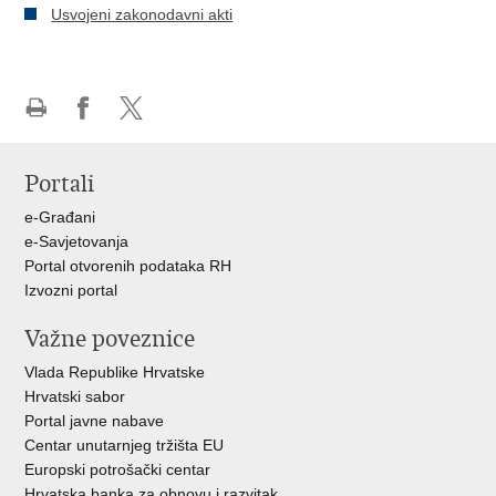
Usvojeni zakonodavni akti
Ispiši
Podijeli
Podijeli
stranicu
na
na
Portali
Facebooku
X-
u
e-Građani
e-Savjetovanja
Portal otvorenih podataka RH
Izvozni portal
Važne poveznice
Vlada Republike Hrvatske
Hrvatski sabor
Portal javne nabave
Centar unutarnjeg tržišta EU
Europski potrošački centar
Hrvatska banka za obnovu i razvitak