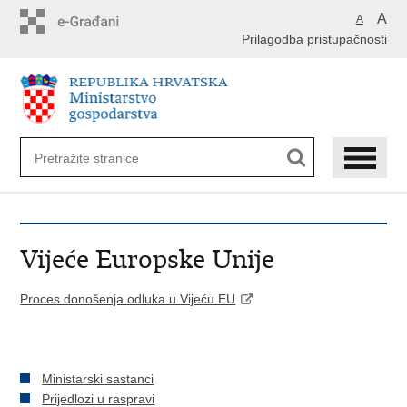
Preskoči
A
A
na
Prilagodba pristupačnosti
glavni
sadržaj
Vijeće Europske Unije
Proces donošenja odluka u Vijeću EU
Ministarski sastanci
Prijedlozi u raspravi