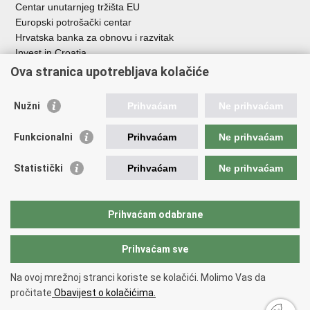
Centar unutarnjeg tržišta EU
Europski potrošački centar
Hrvatska banka za obnovu i razvitak
Invest in Croatia
Europska banka za obnovu i razvoj
Ova stranica upotrebljava kolačiće
Strukturni i investicijski fondovi
Središnja agencija za financiranje i ugovaranje
Nužni
Prihvaćam
Ne prihvaćam
Institucije i javne ustanove u nadležnosti
Funkcionalni
Prihvaćam
Ne prihvaćam
Ministarstva
Agencija za ugljikovodike
Statistički
Prihvaćam
Ne prihvaćam
Hrvatska akreditacijska agencija
Hrvatski zavod za norme
Hrvatska agencija za malo gospodarstvo, inovacije i investicije
Prihvaćam odabrane
Državni zavod za mjeriteljstvo
Prihvaćam sve
Na ovoj mrežnoj stranci koriste se kolačići. Molimo Vas da
Povratak na vrh
pročitate
Obavijest o kolačićima.
Copyright © 2026 Ministarstvo gospodarstva /
Izjava o pristupačnosti
.