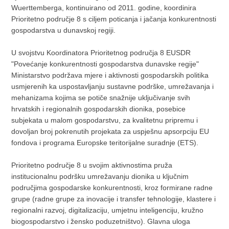
Wuerttemberga, kontinuirano od 2011. godine, koordinira
Prioritetno područje 8 s ciljem poticanja i jačanja konkurentnosti
gospodarstva u dunavskoj regiji.
U svojstvu Koordinatora Prioritetnog područja 8 EUSDR
"Povećanje konkurentnosti gospodarstva dunavske regije"
Ministarstvo podržava mjere i aktivnosti gospodarskih politika
usmjerenih ka uspostavljanju sustavne podrške, umrežavanja i
mehanizama kojima se potiče snažnije uključivanje svih
hrvatskih i regionalnih gospodarskih dionika, posebice
subjekata u malom gospodarstvu, za kvalitetnu pripremu i
dovoljan broj pokrenutih projekata za uspješnu apsorpciju EU
fondova i programa Europske teritorijalne suradnje (ETS).
Prioritetno područje 8 u svojim aktivnostima pruža
institucionalnu podršku umrežavanju dionika u ključnim
područjima gospodarske konkurentnosti, kroz formirane radne
grupe (radne grupe za inovacije i transfer tehnologije, klastere i
regionalni razvoj, digitalizaciju, umjetnu inteligenciju, kružno
biogospodarstvo i žensko poduzetništvo). Glavna uloga