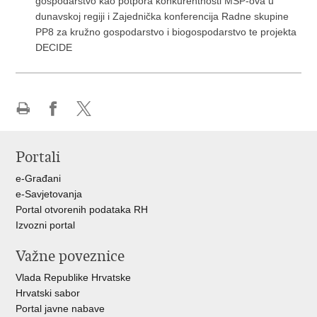
gospodarstvo kao potpora konkurentnosti MSP-ova u
dunavskoj regiji i Zajednička konferencija Radne skupine
PP8 za kružno gospodarstvo i biogospodarstvo te projekta
DECIDE
Ispiši
Podijeli
Podijeli
stranicu
na
na
Portali
Facebooku
X-
u
e-Građani
e-Savjetovanja
Portal otvorenih podataka RH
Izvozni portal
Važne poveznice
Vlada Republike Hrvatske
Hrvatski sabor
Portal javne nabave