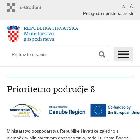
Preskoči
A
A
na
Prilagodba pristupačnosti
glavni
sadržaj
Prioritetno područje 8
Ministarstvo gospodarstva Republike Hrvatske zajedno s
njemačkim Ministarstvom gospodarstva, rada i turizma Baden-