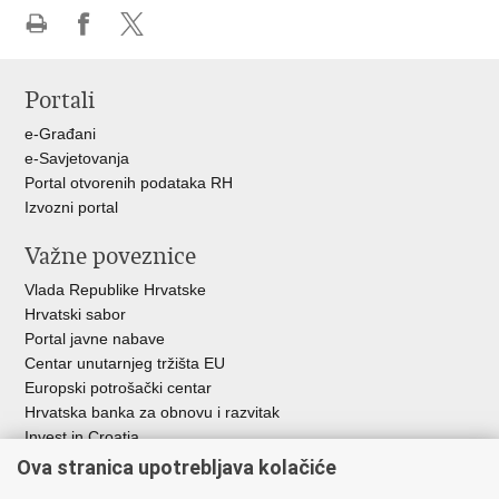
Ispiši
Podijeli
Podijeli
stranicu
na
na
Portali
Facebooku
X-
u
e-Građani
e-Savjetovanja
Portal otvorenih podataka RH
Izvozni portal
Važne poveznice
Vlada Republike Hrvatske
Hrvatski sabor
Portal javne nabave
Centar unutarnjeg tržišta EU
Europski potrošački centar
Hrvatska banka za obnovu i razvitak
Invest in Croatia
Europska banka za obnovu i razvoj
Ova stranica upotrebljava kolačiće
Strukturni i investicijski fondovi