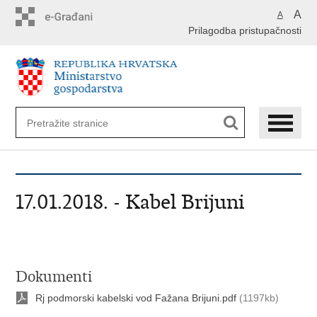
Preskoči
A
A
na
Prilagodba pristupačnosti
glavni
sadržaj
17.01.2018. - Kabel Brijuni
Dokumenti
Rj podmorski kabelski vod Fažana Brijuni.pdf
(1197kb)