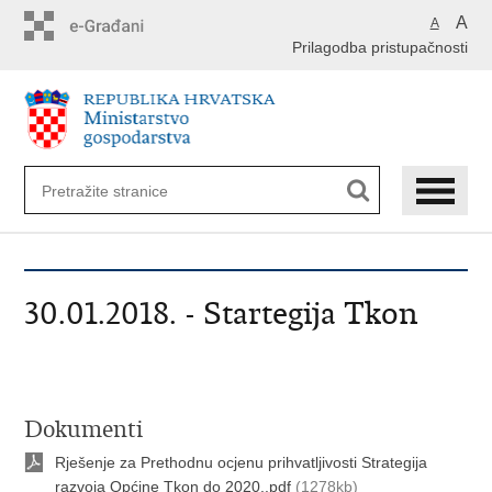
Preskoči
A
A
na
Prilagodba pristupačnosti
glavni
sadržaj
30.01.2018. - Startegija Tkon
Dokumenti
Rješenje za Prethodnu ocjenu prihvatljivosti Strategija
razvoja Općine Tkon do 2020..pdf
(1278kb)