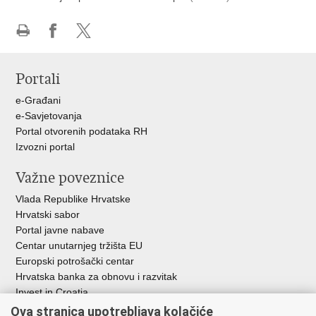
Ispiši
Podijeli
Podijeli
stranicu
na
na
Portali
Facebooku
X-
u
e-Građani
e-Savjetovanja
Portal otvorenih podataka RH
Izvozni portal
Važne poveznice
Vlada Republike Hrvatske
Hrvatski sabor
Portal javne nabave
Centar unutarnjeg tržišta EU
Europski potrošački centar
Hrvatska banka za obnovu i razvitak
Invest in Croatia
Europska banka za obnovu i razvoj
Ova stranica upotrebljava kolačiće