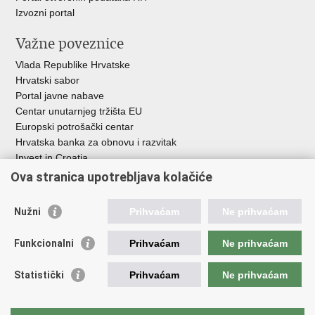
Izvozni portal
Važne poveznice
Vlada Republike Hrvatske
Hrvatski sabor
Portal javne nabave
Centar unutarnjeg tržišta EU
Europski potrošački centar
Hrvatska banka za obnovu i razvitak
Invest in Croatia
Europska banka za obnovu i razvoj
Ova stranica upotrebljava kolačiće
Strukturni i investicijski fondovi
Središnja agencija za financiranje i ugovaranje
Nužni
Prihvaćam
Ne prihvaćam
Institucije i javne ustanove u nadležnosti
Funkcionalni
Prihvaćam
Ne prihvaćam
Ministarstva
Agencija za ugljikovodike
Statistički
Prihvaćam
Ne prihvaćam
Hrvatska akreditacijska agencija
Hrvatski zavod za norme