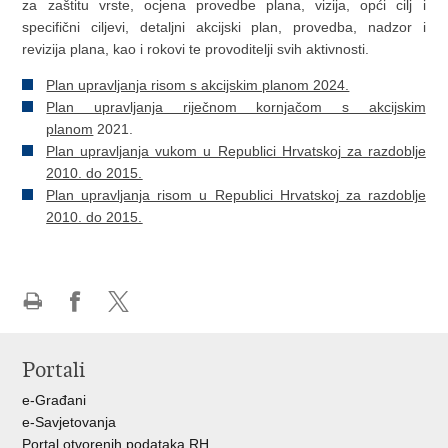
za zaštitu vrste, ocjena provedbe plana, vizija, opći cilj i
specifični ciljevi, detaljni akcijski plan, provedba, nadzor i
revizija plana, kao i rokovi te provoditelji svih aktivnosti.
Plan upravljanja risom s akcijskim planom 2024.
Plan upravljanja riječnom kornjačom s akcijskim
planom
2021.
Plan upravljanja vukom u Republici Hrvatskoj za razdoblje
2010. do 2015.
Plan upravljanja risom u Republici Hrvatskoj za razdoblje
2010. do 2015.
Ispiši
Podijeli
Podijeli
stranicu
na
na
Portali
Facebooku
X-
u
e-Građani
e-Savjetovanja
Portal otvorenih podataka RH