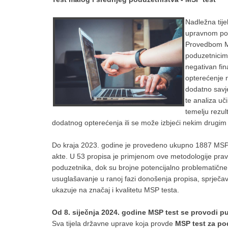
Nadležna tij
upravnom pod
Provedbom MS
poduzetnicima
negativan fin
opterećenje 
dodatno savje
te analiza u
temelju rezul
dodatnog opterećenja ili se može izbjeći nekim drugim
Do kraja 2023. godine je provedeno ukupno 1887 MSP
akte. U 53 propisa je primjenom ove metodologije prav
poduzetnika, dok su brojne potencijalno problematič
usuglašavanje u ranoj fazi donošenja propisa, sprječav
ukazuje na značaj i kvalitetu MSP testa.
Od 8. siječnja 2024. godine MSP test se provodi 
Sva tijela državne uprave koja provde
MSP test za po