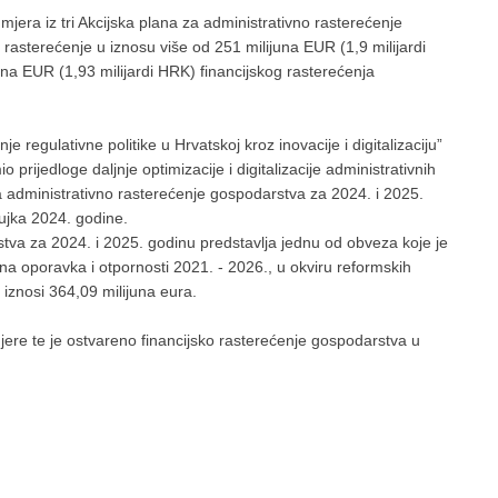
era iz tri Akcijska plana za administrativno rasterećenje
rasterećenje u iznosu više od 251 milijuna EUR (1,9 milijardi
a EUR (1,93 milijardi HRK) financijskog rasterećenja
regulativne politike u Hrvatskoj kroz inovacije i digitalizaciju”
rijedloge daljnje optimizacije i digitalizacije administrativnih
 za administrativno rasterećenje gospodarstva za 2024. i 2025.
žujka 2024. godine.
stva za 2024. i 2025. godinu predstavlja jednu od obveza koje je
a oporavka i otpornosti 2021. - 2026., u okviru reformskih
iznosi 364,09 milijuna eura.
re te je ostvareno financijsko rasterećenje gospodarstva u