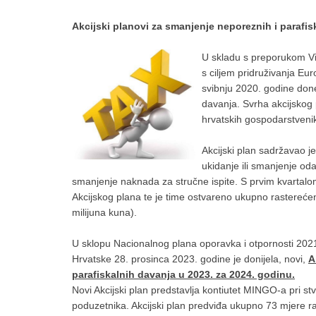
Akcijski planovi za smanjenje neporeznih i parafis
U skladu s preporukom Vij
s ciljem pridruživanja Eu
svibnju 2020. godine done
davanja. Svrha akcijskog
hrvatskih gospodarstveni
Akcijski plan sadržavao j
ukidanje ili smanjenje od
smanjenje naknada za stručne ispite. S prvim kvartal
Akcijskog plana te je time ostvareno ukupno rastereć
milijuna kuna).
U sklopu Nacionalnog plana oporavka i otpornosti 2021
Hrvatske 28. prosinca 2023. godine je donijela, novi,
A
parafiskalnih davanja u 2023. za 2024. godinu.
Novi Akcijski plan predstavlja kontiutet MINGO-a pri stv
poduzetnika. Akcijski plan predviđa ukupno 73 mjere r