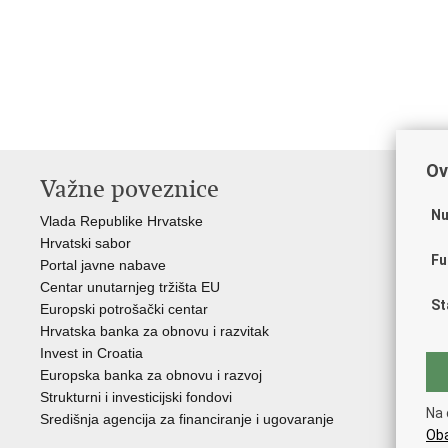
Ov
Važne poveznice
In
n
Nu
Vlada Republike Hrvatske
Hrvatski sabor
Age
Fu
Portal javne nabave
Hrv
Centar unutarnjeg tržišta EU
Hrv
St
Europski potrošački centar
Hrv
Hrvatska banka za obnovu i razvitak
inv
Invest in Croatia
Drž
Europska banka za obnovu i razvoj
Strukturni i investicijski fondovi
Na 
Središnja agencija za financiranje i ugovaranje
Oba