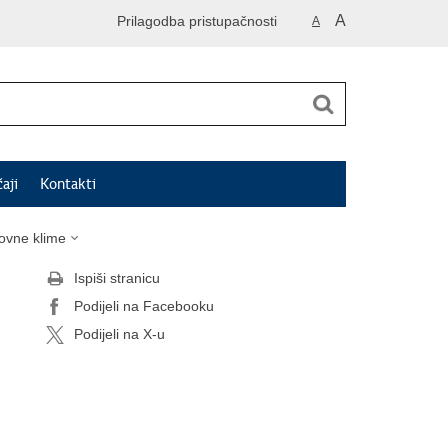
A
Prilagodba pristupačnosti
A
čaji
Kontakti
ovne klime
Ispiši stranicu
Podijeli na Facebooku
Podijeli na X-u