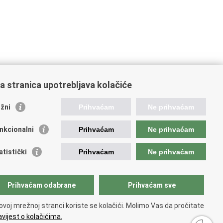
a stranica upotrebljava kolačiće
stitucije i javne ustanove u
adležnosti Ministarstva
žni
Prihvaćam
Ne prihvaćam
ncija za ugljikovodike
nkcionalni
Prihvaćam
Ne prihvaćam
atska akreditacijska agencija
atski zavod za norme
atistički
Prihvaćam
Ne prihvaćam
atska agencija za malo gospodarstvo, inovacije i
esticije
avni zavod za mjeriteljstvo
Prihvaćam odabrane
Prihvaćam sve
ovoj mrežnoj stranci koriste se kolačići. Molimo Vas da pročitate
vijest o kolačićima.