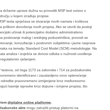
ela državne uprave dužna su provoditi MSP test ovisno o
ručju u kojem izrađuju propise.
P testa sprječava se stvaranje novih nameta i troškova
 prilikom donošenja novih propisa. Ako se utvrdi da postoji
ancijski učinak ili potencijalno dodatno administrativno
na poslovanje malog i srednjeg poduzetništva, provodi se
tovanje, konzultacije s poslovnim subjektima i javne rasprave
činaka na temelju Standard Cost Model (SCM) metodologije. Na
tata analiza i izvješća se donosi odluka o nužnosti uvođenja
 regulativnim rješenjem.
 testova, od čega 1173 za zakonske i 714 za podzakonske
ovremeno identificirano i zaustavljeno novo opterećenje
ne odredbe pravovremeno izmijenjene kroz međuresorno
ajući kasnije ispravke kroz dopune i izmjene propisa, što
putem
digitalne online platforme
.
dzakonske akte
mogu zatražiti pristup platormi na