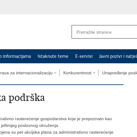
p informacijama
Istaknute teme
E-servisi
Javni pozivi i natje
rava za internacionalizaciju
Konkurentnost
Unapređenje posl
ka podrška
rativno rasterećenje gospodarstva koje je prepoznato kao
 jeftinijeg poslovnog okruženja.
ojena su pet akcijska plana za administrativno rasterećenje