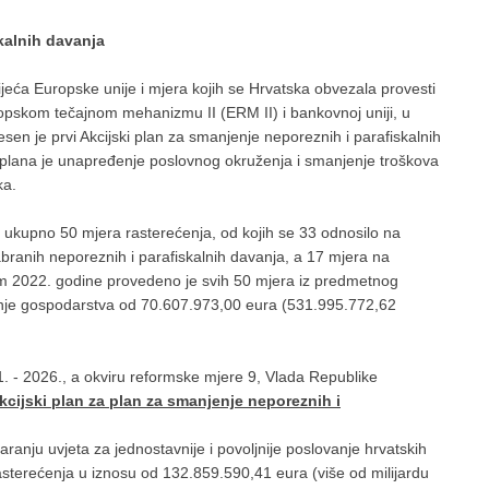
kalnih davanja
eća Europske unije i mjera kojih se Hrvatska obvezala provesti
ropskom tečajnom mehanizmu II (ERM II) i bankovnoj uniji, u
sen je prvi Akcijski plan za smanjenje neporeznih i parafiskalnih
 plana je unapređenje poslovnog okruženja i smanjenje troškova
ka.
e ukupno 50 mjera rasterećenja, od kojih se 33 odnosilo na
abranih neporeznih i parafiskalnih davanja, a 17 mjera na
om 2022. godine provedeno je svih 50 mjera iz predmetnog
enje gospodarstva od 70.607.973,00 eura (531.995.772,62
. - 2026., a okviru reformske mjere 9, Vlada Republike
kcijski plan za plan za smanjenje neporeznih i
aranju uvjeta za jednostavnije i povoljnije poslovanje hrvatskih
asterećenja u iznosu od 132.859.590,41 eura (više od milijardu