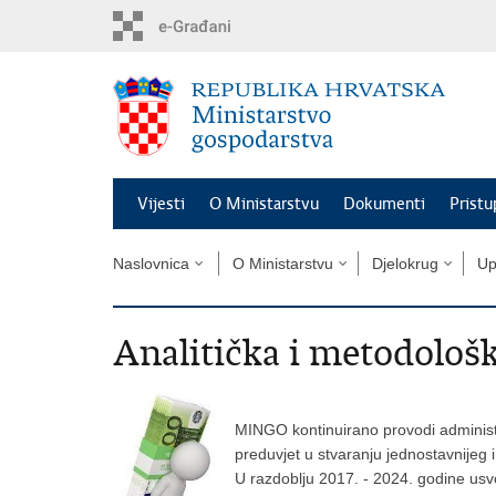
Preskoči
na
glavni
sadržaj
Vijesti
O Ministarstvu
Dokumenti
Pristu
Naslovnica
O Ministarstvu
Djelokrug
Up
Analitička i metodološ
MINGO kontinuirano provodi administ
preduvjet u stvaranju jednostavnijeg i
U razdoblju 2017. - 2024. godine usv