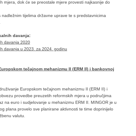
h mjera, dok će se preostale mjere provesti najkasnije do
 s nadležnim tijelima državne uprave te s predstavnicima
.
kalnih davanja:
nih davanja 2020
nih davanja u 2023. za 2024. godinu
e Europskom tečajnom mehanizmu II (ERM II) i bankovnoj
druživanje Europskom tečajnom mehanizmu II (ERM II) i
a obvezu provedbe preuzetih reformskih mjera u područjima
elaz na euro i sudjelovanje u mehanizmu ERM II. MINGOR je u
og plana provelo sve planirane aktivnosti te time doprinijelo
žbenu valutu.