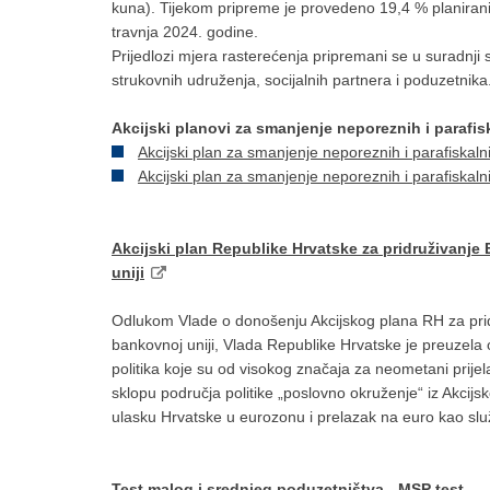
kuna). Tijekom pripreme je provedeno 19,4 % planirani
travnja 2024. godine.
Prijedlozi mjera rasterećenja pripremani se u suradnji
strukovnih udruženja, socijalnih partnera i poduzetnika
Akcijski planovi za smanjenje neporeznih i parafis
Akcijski plan za smanjenje neporeznih i parafiskal
Akcijski plan za smanjenje neporeznih i parafiskal
Akcijski plan Republike Hrvatske za pridruživanj
uniji
Odlukom Vlade o donošenju Akcijskog plana RH za pri
bankovnoj uniji, Vlada Republike Hrvatske je preuzel
politika koje su od visokog značaja za neometani prij
sklopu područja politike „poslovno okruženje“ iz Akcijsk
ulasku Hrvatske u eurozonu i prelazak na euro kao slu
Test malog i srednjeg poduzetništva - MSP test