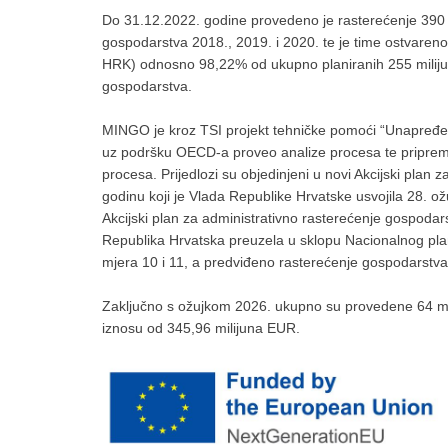
Do 31.12.2022. godine provedeno je rasterećenje 390 mj
gospodarstva 2018., 2019. i 2020. te je time ostvareno 
HRK) odnosno 98,22% od ukupno planiranih 255 milijun
gospodarstva.​
MINGO je kroz TSI projekt tehničke pomoći “Unapređenje 
uz podršku OECD-a proveo analize procesa te pripremio p
procesa. Prijedlozi su objedinjeni u novi Akcijski plan
godinu koji je Vlada Republike Hrvatske usvojila 28. o
Akcijski plan za administrativno rasterećenje gospodar
Republika Hrvatska preuzela u sklopu Nacionalnog plan
mjera 10 i 11, a predviđeno rasterećenje gospodarstva 
Zaključno s ožujkom 2026. ukupno su provedene 64 mje
iznosu od 345,96 milijuna EUR.