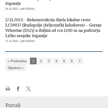
županije
24.11.2023. | pdf (281kb)
17.11.2023. - Rekonstrukcija dijela lokalne ceste
LC59037 (Rudopolje (željeznički kolodovor) – Gornje
Vrhovine (D52)) u duljini od cca 1200 m na području
Ličko-senjske županije
17.11.2023. | pdf (402kb)
« Prethodna
1
2
3
4
5
6
7
Sljedeća »
Ispiši
Podijeli
Podijeli
stranicu
na
na
Portali
Facebooku
X-