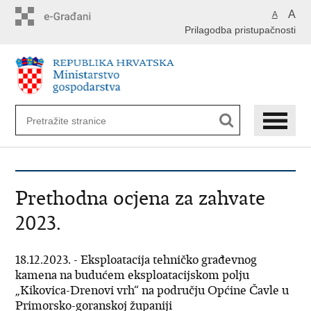
Preskoči
A
A
na
Prilagodba pristupačnosti
glavni
sadržaj
Prethodna ocjena za zahvate
2023.
18.12.2023. - Eksploatacija tehničko građevnog
kamena na budućem eksploatacijskom polju
„Kikovica-Drenovi vrh“ na području Općine Čavle u
Primorsko-goranskoj županiji