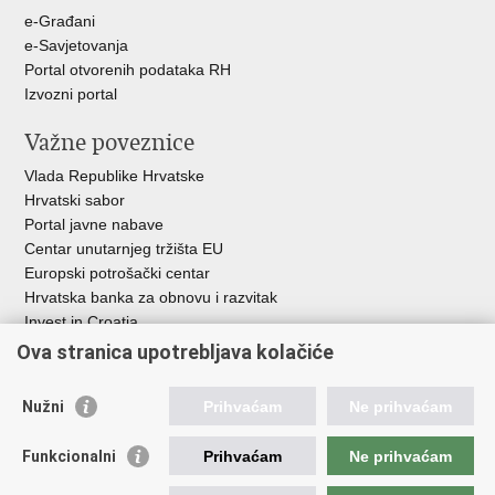
u
e-Građani
e-Savjetovanja
Portal otvorenih podataka RH
Izvozni portal
Važne poveznice
Vlada Republike Hrvatske
Hrvatski sabor
Portal javne nabave
Centar unutarnjeg tržišta EU
Europski potrošački centar
Hrvatska banka za obnovu i razvitak
Invest in Croatia
Europska banka za obnovu i razvoj
Ova stranica upotrebljava kolačiće
Strukturni i investicijski fondovi
Središnja agencija za financiranje i ugovaranje
Nužni
Prihvaćam
Ne prihvaćam
Institucije i javne ustanove u nadležnosti
Funkcionalni
Prihvaćam
Ne prihvaćam
Ministarstva