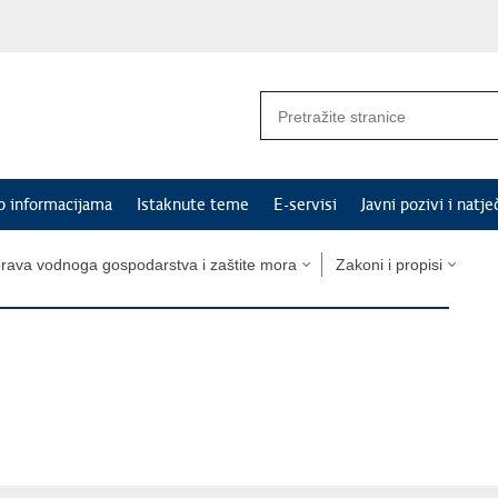
p informacijama
Istaknute teme
E-servisi
Javni pozivi i natje
rava vodnoga gospodarstva i zaštite mora
Zakoni i propisi