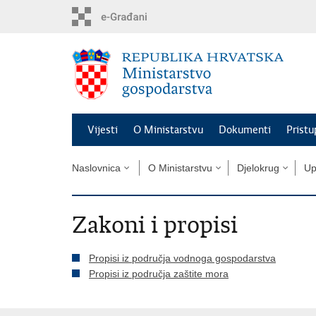
Preskoči
na
glavni
sadržaj
Vijesti
O Ministarstvu
Dokumenti
Pristu
Naslovnica
O Ministarstvu
Djelokrug
Up
Zakoni i propisi
Propisi iz područja vodnoga gospodarstva
Propisi iz područja zaštite mora