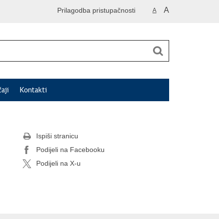
A
Prilagodba pristupačnosti
A
čaji
Kontakti
Ispiši stranicu
Podijeli na Facebooku
Podijeli na X-u