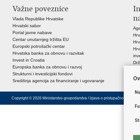
Važne poveznice
In
n
Vlada Republike Hrvatske
Hrvatski sabor
Age
Portal javne nabave
Hrv
Centar unutarnjeg tržišta EU
Hrv
Europski potrošački centar
Hrv
Hrvatska banka za obnovu i razvitak
inv
Invest in Croatia
Drž
Europska banka za obnovu i razvoj
Strukturni i investicijski fondovi
Ov
Središnja agencija za financiranje i ugovaranje
Nu
Copyright © 2026 Ministarstvo gospodarstva /
Izjava o pristupačnosti
.
Fu
St