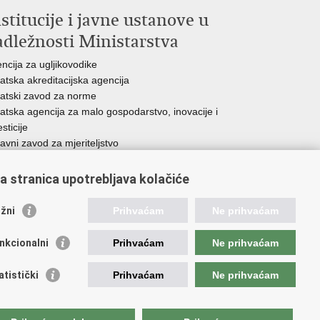
stitucije i javne ustanove u
adležnosti Ministarstva
ncija za ugljikovodike
atska akreditacijska agencija
atski zavod za norme
atska agencija za malo gospodarstvo, inovacije i
esticije
avni zavod za mjeriteljstvo
a stranica upotrebljava kolačiće
žni
Prihvaćam
Ne prihvaćam
nkcionalni
Prihvaćam
Ne prihvaćam
atistički
Prihvaćam
Ne prihvaćam