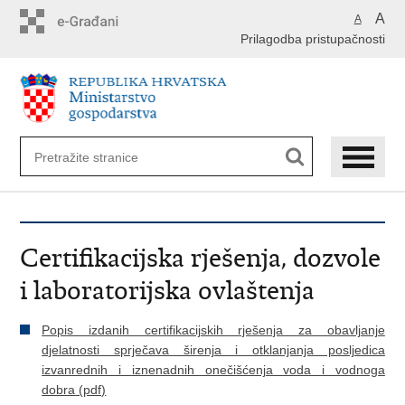
Preskoči
A
A
na
Prilagodba pristupačnosti
glavni
sadržaj
Certifikacijska rješenja, dozvole
i laboratorijska ovlaštenja
Popis izdanih certifikacijskih rješenja za obavljanje
djelatnosti sprječava širenja i otklanjanja posljedica
izvanrednih i iznenadnih onečišćenja voda i vodnoga
dobra
(pdf)