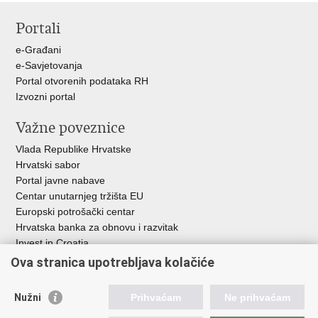
stranicu
na
na
Portali
Facebooku
X-
u
e-Građani
e-Savjetovanja
Portal otvorenih podataka RH
Izvozni portal
Važne poveznice
Vlada Republike Hrvatske
Hrvatski sabor
Portal javne nabave
Centar unutarnjeg tržišta EU
Europski potrošački centar
Hrvatska banka za obnovu i razvitak
Invest in Croatia
Europska banka za obnovu i razvoj
Ova stranica upotrebljava kolačiće
Strukturni i investicijski fondovi
Središnja agencija za financiranje i ugovaranje
Nužni
Prihvaćam
Ne prihvaćam