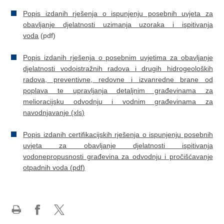
Popis izdanih rješenja o ispunjenju posebnih uvjeta za
obavljanje djelatnosti uzimanja uzoraka i ispitivanja
voda
(pdf)
Popis izdanih rješenja o posebnim uvjetima za obavljanje
djelatnosti vodoistražnih radova i drugih hidrogeoloških
radova, preventivne, redovne i izvanredne brane od
poplava te upravljanja detaljnim građevinama za
melioracijsku odvodnju i vodnim građevinama za
navodnjavanje
(xls)
Popis izdanih certifikacijskih rješenja o ispunjenju posebnih
uvjeta za obavljanje djelatnosti ispitivanja
vodonepropusnosti građevina za odvodnju i pročišćavanje
otpadnih voda
(pdf)
Ispiši
Podijeli
Podijeli