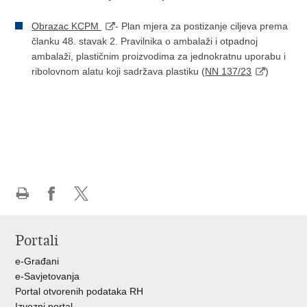
Obrazac KCPM
- Plan mjera za postizanje ciljeva prema
članku 48. stavak 2. Pravilnika o ambalaži i otpadnoj
ambalaži, plastičnim proizvodima za jednokratnu uporabu i
ribolovnom alatu koji sadržava plastiku (
NN 137/23
)
Ispiši
Podijeli
Podijeli
stranicu
na
na
Portali
Facebooku
X-
u
e-Građani
e-Savjetovanja
Portal otvorenih podataka RH
Izvozni portal