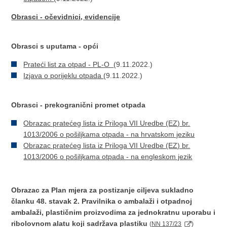
Obrasci - očevidnici, evidencije
Obrasci s uputama - opći
Prateći list za otpad - PL-O
(9.11.2022.)
Izjava o porijeklu otpada
(9.11.2022.)
Obrasci - prekogranični promet otpada
Obrazac pratećeg lista iz Priloga VII Uredbe (EZ) br.
1013/2006 o pošiljkama otpada - na hrvatskom jeziku
Obrazac pratećeg lista iz Priloga VII Uredbe (EZ) br.
1013/2006 o pošiljkama otpada - na engleskom jezik
Obrazac za Plan mjera za postizanje ciljeva sukladno
članku 48. stavak 2. Pravilnika o ambalaži i otpadnoj
ambalaži, plastičnim proizvodima za jednokratnu uporabu i
ribolovnom alatu koji sadržava plastiku
(
NN 137/23
)