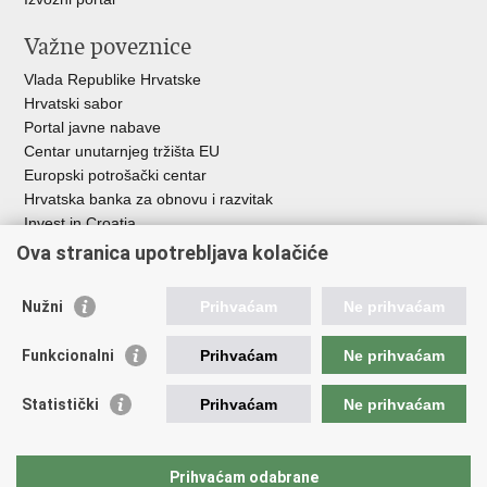
Važne poveznice
Vlada Republike Hrvatske
Hrvatski sabor
Portal javne nabave
Centar unutarnjeg tržišta EU
Europski potrošački centar
Hrvatska banka za obnovu i razvitak
Invest in Croatia
Europska banka za obnovu i razvoj
Ova stranica upotrebljava kolačiće
Strukturni i investicijski fondovi
Središnja agencija za financiranje i ugovaranje
Nužni
Prihvaćam
Ne prihvaćam
Institucije i javne ustanove u nadležnosti
Funkcionalni
Prihvaćam
Ne prihvaćam
Ministarstva
Agencija za ugljikovodike
Statistički
Prihvaćam
Ne prihvaćam
Hrvatska akreditacijska agencija
Hrvatski zavod za norme
Hrvatska agencija za malo gospodarstvo, inovacije i investicije
Prihvaćam odabrane