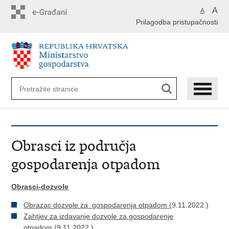
Preskoči
A
A
na
Prilagodba pristupačnosti
glavni
sadržaj
Obrasci iz područja
gospodarenja otpadom
Obrasci-dozvole
Obrazac dozvole za gospodarenja otpadom
(9.11.2022.)
Zahtjev za izdavanje dozvole za gospodarenje
otpadom
(9.11.2022.)